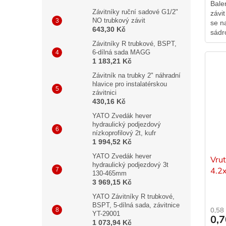
Bale
Závitníky ruční sadové G1/2"
závi
NO trubkový závit
se n
643,30 Kč
sádr
Závitníky R trubkové, BSPT,
6-dílná sada MAGG
1 183,21 Kč
Závitník na trubky 2" náhradní
hlavice pro instalatérskou
závitnici
430,16 Kč
YATO Zvedák hever
hydraulický podjezdový
nízkoprofilový 2t, kufr
1 994,52 Kč
YATO Zvedák hever
Vru
hydraulický podjezdový 3t
4.2
130-465mm
3 969,15 Kč
YATO Závitníky R trubkové,
BSPT, 5-dílná sada, závitnice
0,58
YT-29001
0,
1 073,94 Kč