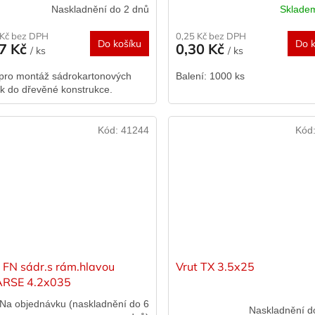
Naskladnění do 2 dnů
Sklad
 Kč bez DPH
0,25 Kč bez DPH
Do košíku
Do k
17 Kč
0,30 Kč
/ ks
/ ks
 pro montáž sádrokartonových
Balení: 1000 ks
k do dřevěné konstrukce.
Kód:
41244
Kód
t FN sádr.s rám.hlavou
Vrut TX 3.5x25
RSE 4.2x035
Na objednávku (naskladnění do 6
Naskladnění d