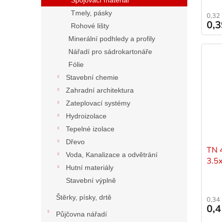
Tmely, pásky
0,32
0,
Rohové lišty
Minerální podhledy a profily
Nářadí pro sádrokartonáře
Fólie
Stavební chemie
Zahradní architektura
Zateplovací systémy
Hydroizolace
Tepelné izolace
Dřevo
TN 
Voda, Kanalizace a odvětrání
3.5
Hutní materiály
Stavební výplně
Štěrky, písky, drtě
0,34
0,
Půjčovna nářadí