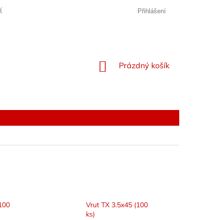
JŮ
Přihlášení
NÁKUPNÍ
Prázdný košík
KOŠÍK
(100
Vrut TX 3.5x45 (100
ks)