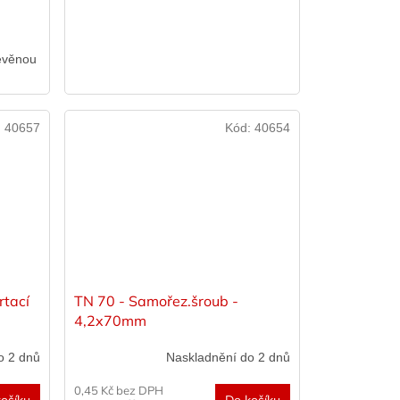
evěnou
:
40657
Kód:
40654
rtací
TN 70 - Samořez.šroub -
4,2x70mm
o 2 dnů
Naskladnění do 2 dnů
0,45 Kč bez DPH