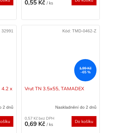
ošíku
Do košíku
0,55 Kč
/ ks
:
32991
Kód:
TMD-0462-Z
1,99 Kč
–65 %
 4.2 x
Vrut TN 3.5x55, TAMADEX
o 2 dnů
Naskladnění do 2 dnů
0,57 Kč bez DPH
ošíku
Do košíku
0,69 Kč
/ ks