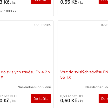
Do košíku
Do k
53 Kč
0,55 Kč
/ ks
/ ks
ní: 1000 ks
Kód:
32985
Kód
 do svislých závěsu FN 4.2 x
Vrut do svislých závěsu FN
TX
55 TX
Naskladnění do 2 dnů
Naskladnění d
 Kč bez DPH
0,50 Kč bez DPH
Do košíku
Do k
60 Kč
0,60 Kč
/ ks
/ ks