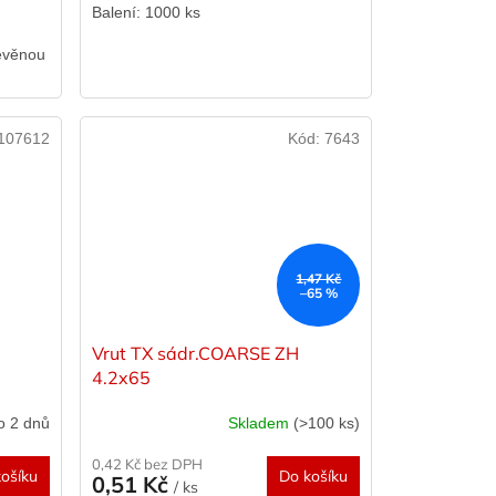
Balení: 1000 ks
evěnou
107612
Kód:
7643
1,47 Kč
–65 %
Vrut TX sádr.COARSE ZH
4.2x65
o 2 dnů
Skladem
(>100 ks)
0,42 Kč bez DPH
ošíku
Do košíku
0,51 Kč
/ ks