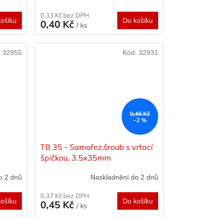
0,33 Kč bez DPH
ošíku
Do košíku
0,40 Kč
/ ks
:
32955
Kód:
32931
0,46 Kč
–2 %
TB 35 - Samořez.šroub s vrtací
špičkou, 3.5x35mm
o 2 dnů
Naskladnění do 2 dnů
0,37 Kč bez DPH
ošíku
Do košíku
0,45 Kč
/ ks