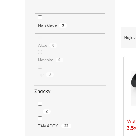
n
í
p
a
Na skladě
9
Ř
n
a
e
Nejlev
z
l
Akce
0
e
V
n
Novinka
0
ý
í
p
p
Tip
0
i
r
s
o
p
d
Značky
r
u
o
k
d
t
-
2
u
ů
Vru
k
TAMADEX
22
3.5
t