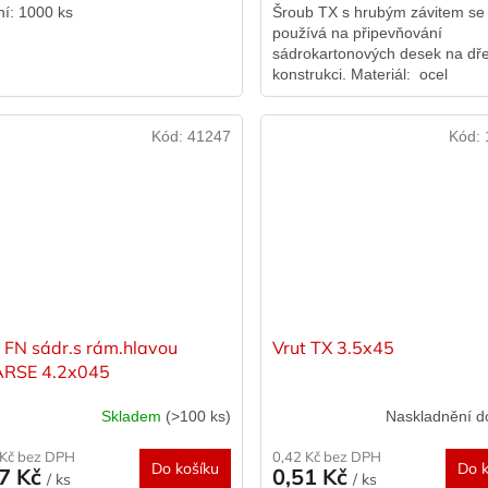
ní: 1000 ks
Šroub TX s hrubým závitem se
používá na připevňování
sádrokartonových desek na dř
konstrukci. Materiál: ocel
kalenáPovrch: černý fosfát
Kód:
41247
Kód:
t FN sádr.s rám.hlavou
Vrut TX 3.5x45
RSE 4.2x045
Skladem
(>100 ks)
Naskladnění d
 Kč bez DPH
0,42 Kč bez DPH
Do košíku
Do k
47 Kč
0,51 Kč
/ ks
/ ks