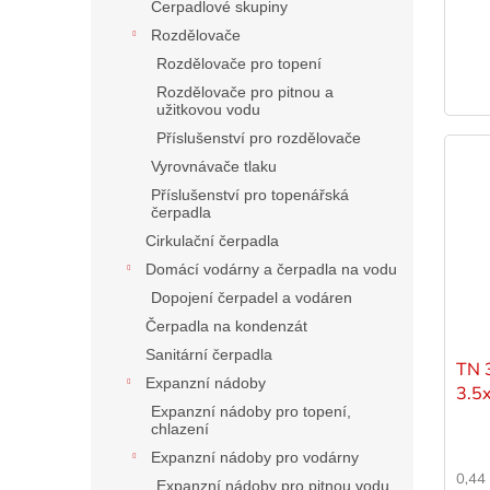
Čerpadlové skupiny
Rozdělovače
Rozdělovače pro topení
Rozdělovače pro pitnou a
užitkovou vodu
Příslušenství pro rozdělovače
Vyrovnávače tlaku
Příslušenství pro topenářská
čerpadla
Cirkulační čerpadla
Domácí vodárny a čerpadla na vodu
Dopojení čerpadel a vodáren
Čerpadla na kondenzát
Sanitární čerpadla
TN 
Expanzní nádoby
3.5
Expanzní nádoby pro topení,
chlazení
Expanzní nádoby pro vodárny
0,44
Expanzní nádoby pro pitnou vodu