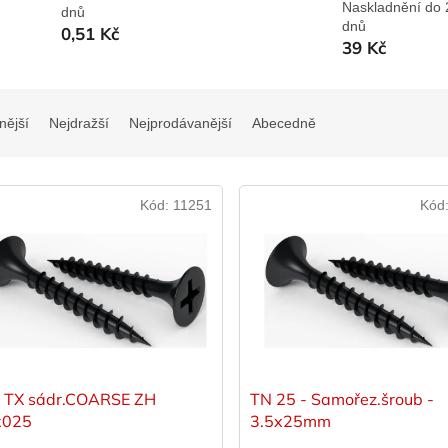
Naskladnění do 
dnů
dnů
0,51 Kč
39 Kč
nější
Nejdražší
Nejprodávanější
Abecedně
Kód:
11251
Kód
t TX sádr.COARSE ZH
TN 25 - Samořez.šroub -
x025
3.5x25mm