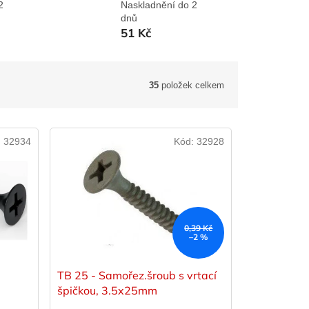
2
Naskladnění do 2
dnů
51 Kč
35
položek celkem
:
32934
Kód:
32928
0,39 Kč
–2 %
TB 25 - Samořez.šroub s vrtací
špičkou, 3.5x25mm