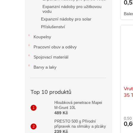
0,
Expanzní nádoby pro užitkovou
vodu
Bale
Expanzní nádoby pro solar
Příslušenství
Koupelny
Pracovní obuv a oděvy
Spojovací materiál
Barvy a laky
Vrut
Top 10 produktů
35 
Hloubková penetrace Mapei
M-Grunt 10L
489 Kč
0,50
PRESTO 500 g Přírodní
0,
přípravek na slimáky a plzáky
239 Kč