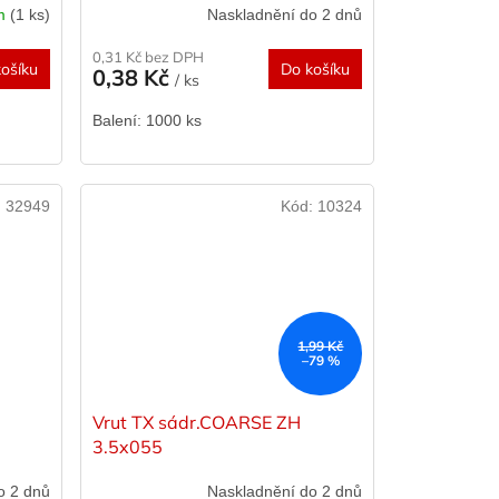
em
(1 ks)
Naskladnění do 2 dnů
0,31 Kč bez DPH
ošíku
Do košíku
0,38 Kč
/ ks
Balení: 1000 ks
:
32949
Kód:
10324
1,99 Kč
–79 %
Vrut TX sádr.COARSE ZH
3.5x055
o 2 dnů
Naskladnění do 2 dnů