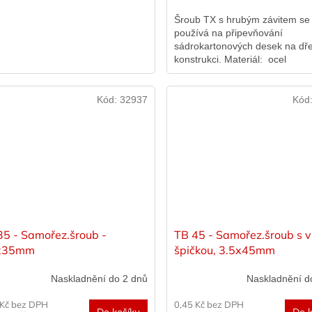
Šroub TX s hrubým závitem se
používá na připevňování
sádrokartonových desek na dř
konstrukci. Materiál: ocel
kalenáPovrch: černý fosfát
Kód:
32937
Kód
35 - Samořez.šroub -
TB 45 - Samořez.šroub s v
x35mm
špičkou, 3.5x45mm
Naskladnění do 2 dnů
Naskladnění d
 Kč bez DPH
0,45 Kč bez DPH