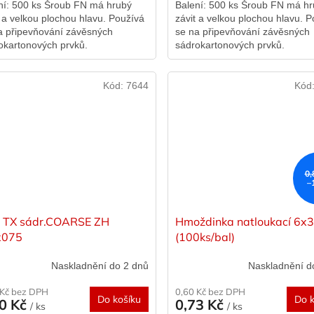
ní: 500 ks Šroub FN má hrubý
Balení: 500 ks Šroub FN má h
t a velkou plochou hlavu. Používá
závit a velkou plochou hlavu. 
a připevňování závěsných
se na připevňování závěsných
okartonových prvků.
sádrokartonových prvků.
Kód:
7644
Kód
0,
–
t TX sádr.COARSE ZH
Hmoždinka natloukací 6x
x075
(100ks/bal)
Naskladnění do 2 dnů
Naskladnění d
 Kč bez DPH
0,60 Kč bez DPH
Do košíku
Do k
70 Kč
0,73 Kč
/ ks
/ ks