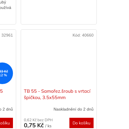
rubý
Používá
:
32961
Kód:
40660
83 Kč
12 %
35
TB 55 - Samořez.šroub s vrtací
špičkou, 3.5x55mm
o 2 dnů
Naskladnění do 2 dnů
0,62 Kč bez DPH
ošíku
Do košíku
0,75 Kč
/ ks