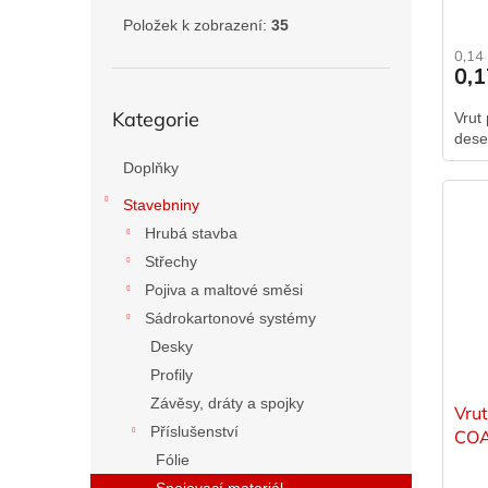
ů
Položek k zobrazení:
35
0,14
0,
Přeskočit
Kategorie
Vrut
kategorie
dese
Doplňky
Stavebniny
Hrubá stavba
Střechy
Pojiva a maltové směsi
Sádrokartonové systémy
Desky
Profily
Závěsy, dráty a spojky
Vru
Příslušenství
COA
Fólie
Spojovací materiál