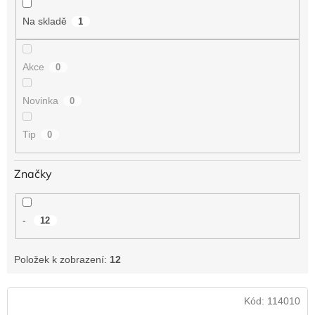
t
Na skladě
1
ů
Akce
0
Novinka
0
Tip
0
Značky
-
12
Položek k zobrazení:
12
V
Kód:
114010
ý