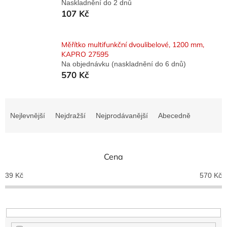
Naskladnění do 2 dnů
107 Kč
Měřítko multifunkční dvoulibelové, 1200 mm,
KAPRO 27595
Na objednávku (naskladnění do 6 dnů)
570 Kč
Ř
a
Nejlevnější
Nejdražší
Nejprodávanější
Abecedně
z
e
n
Cena
í
p
39
Kč
570
Kč
r
o
d
u
k