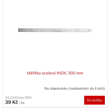
p
i
s
p
r
o
d
u
k
t
ů
Měřítko ocelové INOX, 300 mm
Na objednávku (naskladnění do 6 dnů)
32,23 Kč bez DPH
Do košíku
39 Kč
/ ks