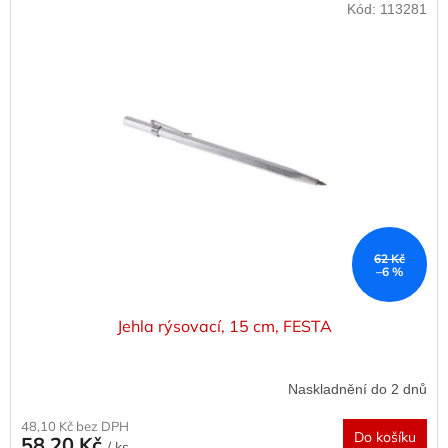
Kód:
113281
62 Kč
–6 %
Jehla rýsovací, 15 cm, FESTA
Naskladnění do 2 dnů
48,10 Kč bez DPH
Do košíku
58,20 Kč
/ ks