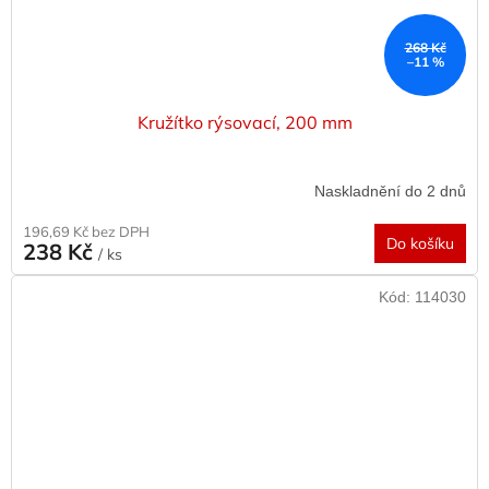
268 Kč
–11 %
Kružítko rýsovací, 200 mm
Naskladnění do 2 dnů
196,69 Kč bez DPH
Do košíku
238 Kč
/ ks
Kód:
114030