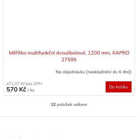
Měřítko multifunkční dvoulibelové, 1200 mm, KAPRO
27595
Na objednávku (naskladnění do 6 dnů)
471,07 Kč bez DPH
Do košíku
570 Kč
/ ks
12
položek celkem
O
v
l
Z
á
á
d
p
a