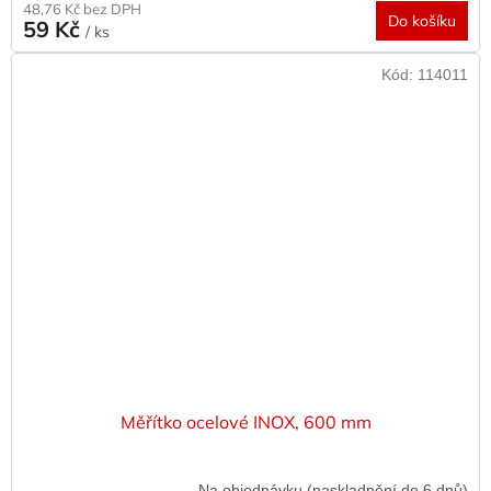
48,76 Kč bez DPH
Do košíku
59 Kč
/ ks
Kód:
114011
Měřítko ocelové INOX, 600 mm
Na objednávku (naskladnění do 6 dnů)