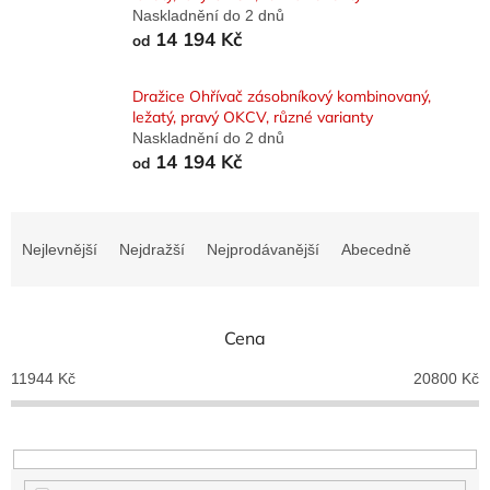
Naskladnění do 2 dnů
14 194 Kč
od
Dražice Ohřívač zásobníkový kombinovaný,
ležatý, pravý OKCV, různé varianty
Naskladnění do 2 dnů
14 194 Kč
od
Ř
a
Nejlevnější
Nejdražší
Nejprodávanější
Abecedně
z
e
n
Cena
í
p
11944
Kč
20800
Kč
r
o
d
u
k