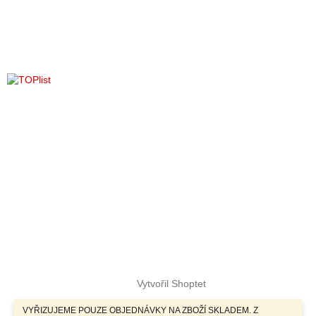
r
v
k
y
v
ý
p
i
s
u
Vytvořil Shoptet
VYŘIZUJEME POUZE OBJEDNÁVKY NA ZBOŽÍ SKLADEM. Z