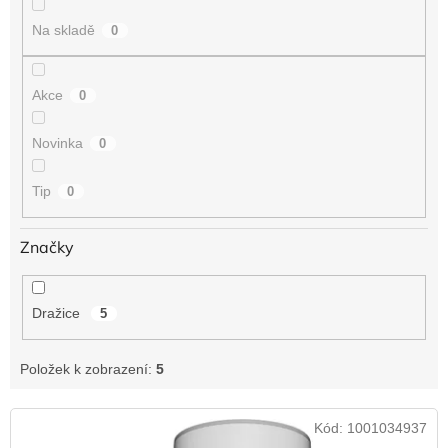
t
Na skladě
0
ů
Akce
0
Novinka
0
Tip
0
Značky
Dražice
5
Položek k zobrazení:
5
V
Kód:
1001034937
ý