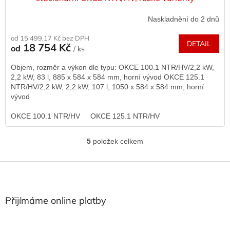
Naskladnění do 2 dnů
od 15 499,17 Kč bez DPH
DETAIL
18 754 Kč
od
/ ks
Objem, rozměr a výkon dle typu: OKCE 100.1 NTR/HV/2,2 kW,
2,2 kW, 83 l, 885 x 584 x 584 mm, horní vývod OKCE 125.1
NTR/HV/2,2 kW, 2,2 kW, 107 l, 1050 x 584 x 584 mm, horní
vývod
OKCE 100.1 NTR/HV
OKCE 125.1 NTR/HV
5
položek celkem
O
v
l
Z
á
á
d
p
a
a
Přijímáme online platby
c
t
í
í
p