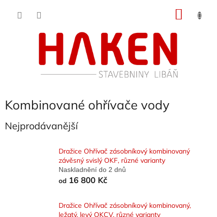
Přejít
NÁKU
na
obsah
KOŠÍK
Kombinované ohřívače vody
Nejprodávanější
Dražice Ohřívač zásobníkový kombinovaný
závěsný svislý OKF, různé varianty
Naskladnění do 2 dnů
16 800 Kč
od
Dražice Ohřívač zásobníkový kombinovaný,
ležatý, levý OKCV, různé varianty