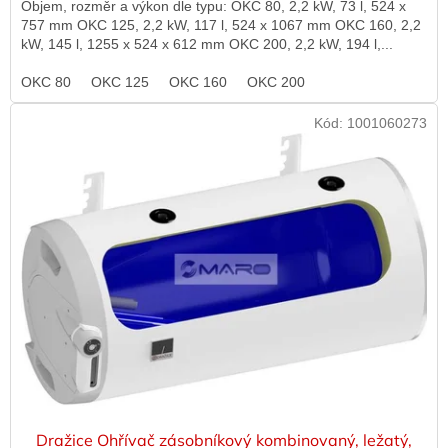
Objem, rozměr a výkon dle typu: OKC 80, 2,2 kW, 73 l, 524 x
757 mm OKC 125, 2,2 kW, 117 l, 524 x 1067 mm OKC 160, 2,2
kW, 145 l, 1255 x 524 x 612 mm OKC 200, 2,2 kW, 194 l,...
OKC 80
OKC 125
OKC 160
OKC 200
Kód:
1001060273
Dražice Ohřívač zásobníkový kombinovaný, ležatý,