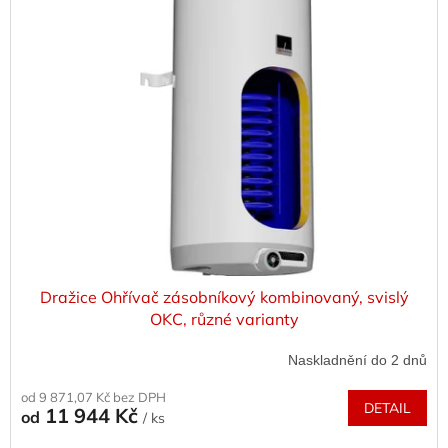
p
i
s
p
r
o
d
u
k
t
ů
Dražice Ohřívač zásobníkový kombinovaný, svislý
OKC, různé varianty
Naskladnění do 2 dnů
od 9 871,07 Kč bez DPH
DETAIL
11 944 Kč
od
/ ks