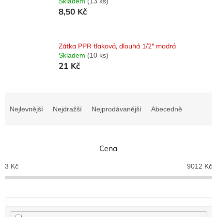
Skladem
(13 ks)
8,50 Kč
Zátka PPR tlaková, dlouhá 1/2" modrá
Skladem
(10 ks)
21 Kč
Ř
a
Nejlevnější
Nejdražší
Nejprodávanější
Abecedně
z
e
n
Cena
í
p
3
Kč
9012
Kč
r
o
d
u
k