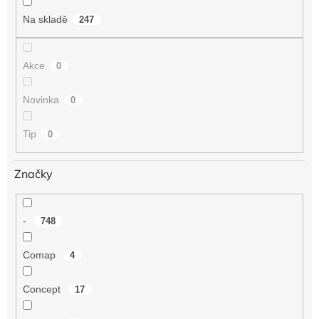
t
Na skladě
247
ů
Akce
0
Novinka
0
Tip
0
Značky
-
748
Comap
4
Concept
17