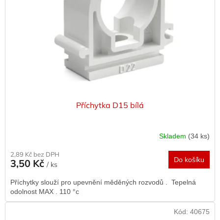
r
o
d
u
k
t
ů
Příchytka D15 bílá
Skladem
(34 ks)
2,89 Kč bez DPH
Do košíku
3,50 Kč
/ ks
Příchytky slouží pro upevnění měděných rozvodů . Tepelná
odolnost MAX . 110 °c
Kód:
40675