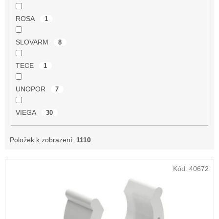
ROSA
1
SLOVARM
8
TECE
1
UNOPOR
7
VIEGA
30
Položek k zobrazení:
1110
V
Kód:
40672
ý
p
i
s
p