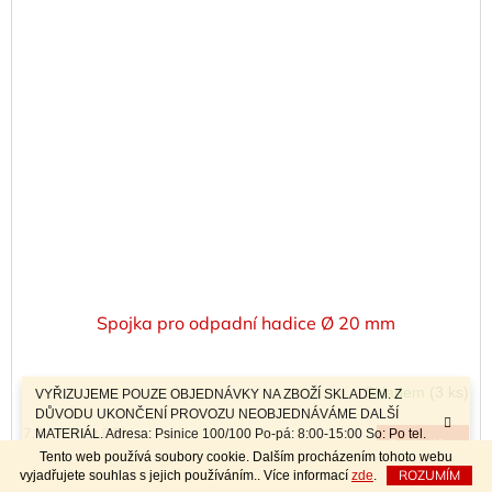
Spojka pro odpadní hadice Ø 20 mm
Skladem
(3 ks)
VYŘIZUJEME POUZE OBJEDNÁVKY NA ZBOŽÍ SKLADEM. Z
DŮVODU UKONČENÍ PROVOZU NEOBJEDNÁVÁME DALŠÍ
7,44 Kč bez DPH
MATERIÁL. Adresa: Psinice 100/100 Po-pá: 8:00-15:00 So: Po tel.
Do košíku
9 Kč
dohodě Sobotní prodej a závozy materiálu po telefonické dohodě.
/ ks
Tento web používá soubory cookie. Dalším procházením tohoto webu
ROZUMÍM
vyjadřujete souhlas s jejich používáním.. Více informací
zde
.