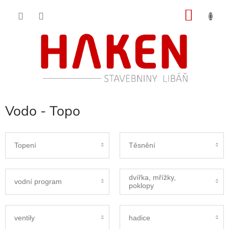
Přejít
NÁKU
na
obsah
KOŠÍK
Vodo - Topo
Topení
Těsnění
dvířka, mřížky,
vodní program
poklopy
ventily
hadice