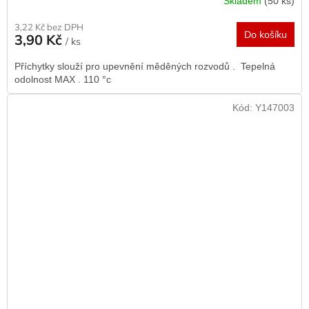
Skladem
(50 ks)
3,22 Kč bez DPH
Do košíku
3,90 Kč
/ ks
Příchytky slouží pro upevnění měděných rozvodů . Tepelná
odolnost MAX . 110 °c
Kód:
Y147003