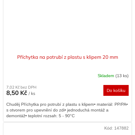
Příchytka na potrubí z plastu s klipem 20 mm
Skladem
(13 ks)
7,02 Kč bez DPH
Do košíku
8,50 Kč
/ ks
Chuděj Příchytka pro potrubí z plastu s klipem• materiál: PP/PA•
s otvorem pro upevnění do zdi• jednoduchá montáž a
demontáž• teplotní rozsah: 5 - 90°C
Kód:
147882