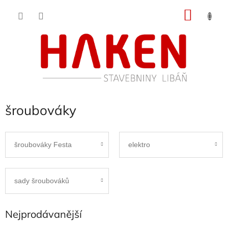
Přejít
NÁKU
na
obsah
KOŠÍK
šroubováky
šroubováky Festa
elektro
sady šroubováků
Nejprodávanější