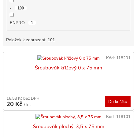
-
100
ENPRO
1
Položek k zobrazení:
101
V
Kód:
118201
ý
p
Šroubovák křížový 0 x 75 mm
i
s
p
r
16,53 Kč bez DPH
o
Do košíku
20 Kč
/ ks
d
u
Kód:
118101
k
Šroubovák plochý, 3,5 x 75 mm
t
ů