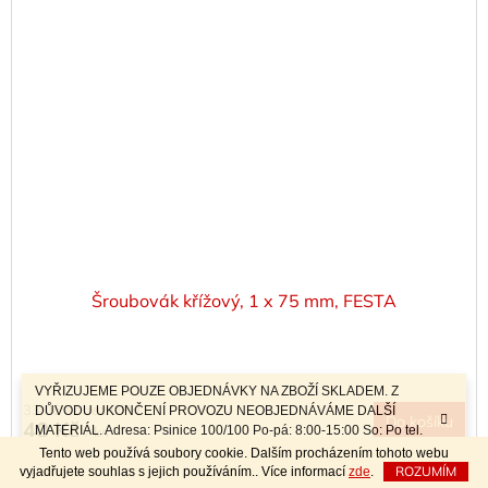
Šroubovák křížový, 1 x 75 mm, FESTA
VYŘIZUJEME POUZE OBJEDNÁVKY NA ZBOŽÍ SKLADEM. Z
33,06 Kč bez DPH
DŮVODU UKONČENÍ PROVOZU NEOBJEDNÁVÁME DALŠÍ
Do košíku
40 Kč
MATERIÁL. Adresa: Psinice 100/100 Po-pá: 8:00-15:00 So: Po tel.
/ ks
dohodě Sobotní prodej a závozy materiálu po telefonické dohodě.
Tento web používá soubory cookie. Dalším procházením tohoto webu
ROZUMÍM
vyjadřujete souhlas s jejich používáním.. Více informací
zde
.
Kód:
118114