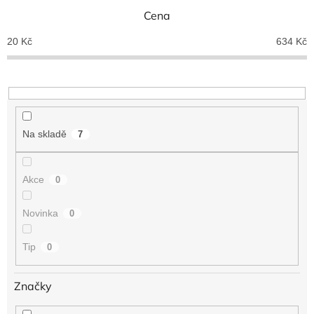
n
Cena
í
p
20
Kč
634
Kč
r
o
d
u
k
t
Na skladě
7
ů
Akce
0
Novinka
0
Tip
0
Značky