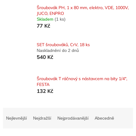
Šroubovák PH, 1 x 80 mm, elektro, VDE, 1000V,
JUCO, ENPRO
Skladem
(1 ks)
77 Kč
SET šroubováků, CrV, 18 ks
Naskladnění do 2 dnů
540 Kč
Šroubovák T ráčnový s nástavcem na bity 1/4",
FESTA
132 Kč
Ř
a
Nejlevnější
Nejdražší
Nejprodávanější
Abecedně
z
e