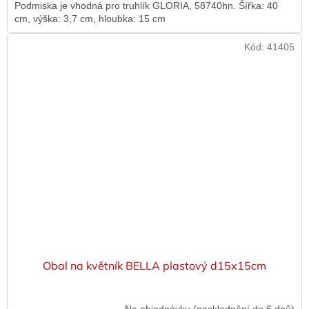
Podmiska je vhodná pro truhlík GLORIA, 58740hn. Šířka: 40
cm, výška: 3,7 cm, hloubka: 15 cm
Kód:
41405
Obal na květník BELLA plastový d15x15cm
Na objednávku (naskladnění do 6 dnů)