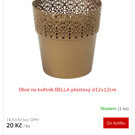
p
i
s
p
r
o
d
u
k
t
ů
Obal na květník BELLA plastový d12x12cm
Skladem
(1 ks)
16,53 Kč bez DPH
Do košíku
20 Kč
/ ks