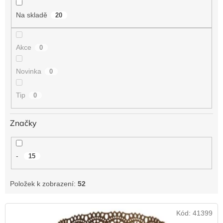
t
Na skladě
20
ů
Akce
0
Novinka
0
Tip
0
Značky
-
15
Položek k zobrazení:
52
V
Kód:
41399
ý