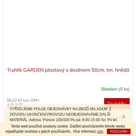
Truhlík GARDEN plastový s dezénem 50cm, tm. hnědá
Skladem
(5 ks)
38,02 Kč bez DPH
Do košíku
46 Kč
/ ks
VYŘIZUJEME POUZE OBJEDNÁVKY NA ZBOŽÍ SKLADEM. Z
DŮVODU UKONČENÍ PROVOZU NEOBJEDNÁVÁME DALŠÍ
Hnědý matný plastový truhlík vhodný zejména pro balkonové
MATERIÁL. Adresa: Psinice 100/100 Po-pá: 8:00-15:00 So: Po tel.
rostliny, bylinky a různá sezónní aranžmá v interiéru i v
dohodě Sobotní prodej a závozy materiálu po telefonické dohodě.
Tento web používá soubory cookie. Dalším procházením tohoto webu
exteriéru. Truhlík je v půdorysu obdélník, který se jemně...
ROZUMÍM
vyjadřujete souhlas s jejich používáním.. Více informací
zde
.