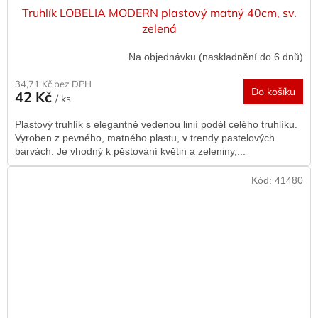
Truhlík LOBELIA MODERN plastový matný 40cm, sv.
zelená
Na objednávku (naskladnění do 6 dnů)
34,71 Kč bez DPH
Do košíku
42 Kč
/ ks
Plastový truhlík s elegantně vedenou linií podél celého truhlíku.
Vyroben z pevného, matného plastu, v trendy pastelových
barvách. Je vhodný k pěstování květin a zeleniny,...
Kód:
41480