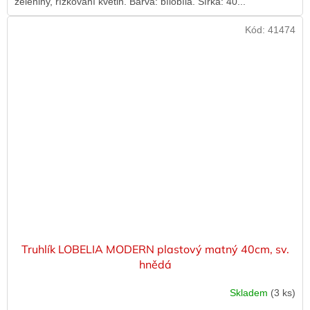
zeleniny, řízkování květin. Barva: bílobílá. Šířka: 40...
Kód:
41474
Truhlík LOBELIA MODERN plastový matný 40cm, sv.
hnědá
Skladem
(3 ks)