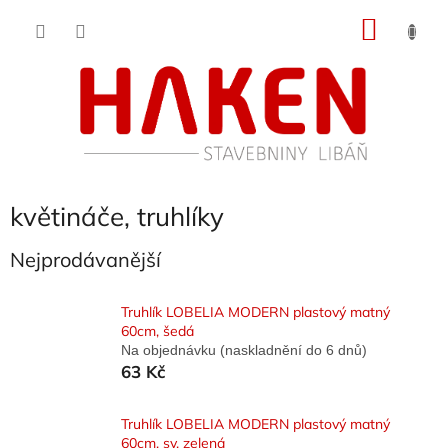
Přejít
NÁKU
na
obsah
KOŠÍK
květináče, truhlíky
Nejprodávanější
Truhlík LOBELIA MODERN plastový matný
60cm, šedá
Na objednávku (naskladnění do 6 dnů)
63 Kč
Truhlík LOBELIA MODERN plastový matný
60cm, sv. zelená