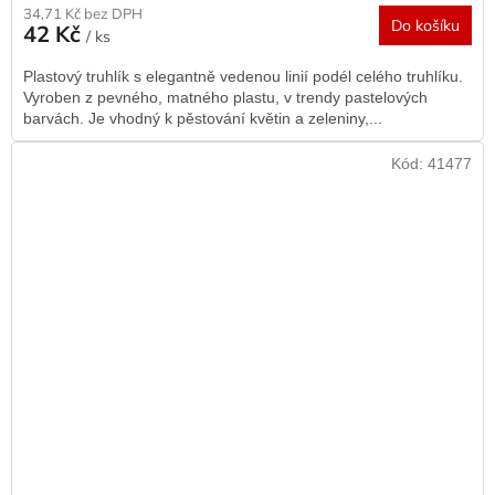
34,71 Kč bez DPH
Do košíku
42 Kč
/ ks
Plastový truhlík s elegantně vedenou linií podél celého truhlíku.
Vyroben z pevného, matného plastu, v trendy pastelových
barvách. Je vhodný k pěstování květin a zeleniny,...
Kód:
41477