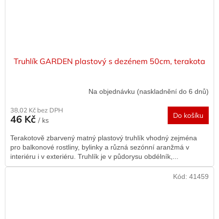
Truhlík GARDEN plastový s dezénem 50cm, terakota
Na objednávku (naskladnění do 6 dnů)
38,02 Kč bez DPH
Do košíku
46 Kč
/ ks
Terakotově zbarvený matný plastový truhlík vhodný zejména
pro balkonové rostliny, bylinky a různá sezónní aranžmá v
interiéru i v exteriéru. Truhlík je v půdorysu obdélník,...
Kód:
41459