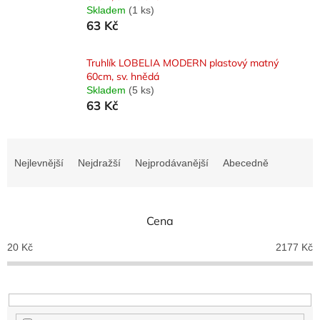
Skladem
(1 ks)
63 Kč
Truhlík LOBELIA MODERN plastový matný
60cm, sv. hnědá
Skladem
(5 ks)
63 Kč
Ř
a
Nejlevnější
Nejdražší
Nejprodávanější
Abecedně
z
e
n
Cena
í
p
20
Kč
2177
Kč
r
o
d
u
k