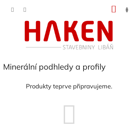
Přejít
NÁKU
na
obsah
KOŠÍK
Minerální podhledy a profily
Produkty teprve připravujeme.