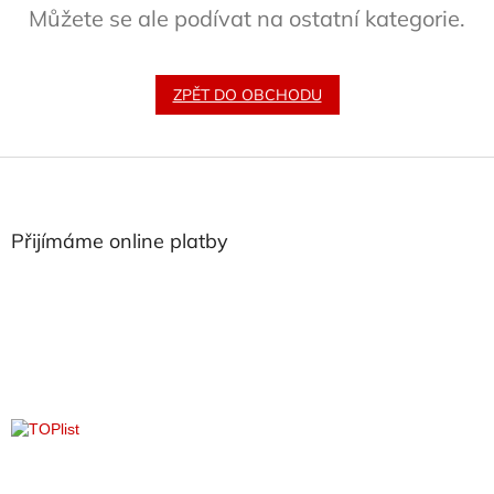
Můžete se ale podívat na ostatní kategorie.
ZPĚT DO OBCHODU
Z
á
p
a
Přijímáme online platby
t
í