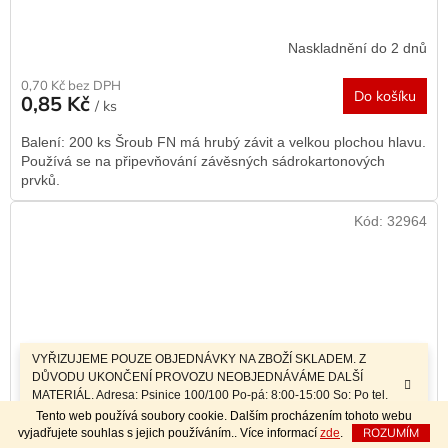
Naskladnění do 2 dnů
0,70 Kč bez DPH
Do košíku
0,85 Kč
/ ks
Balení: 200 ks Šroub FN má hrubý závit a velkou plochou hlavu.
Používá se na připevňování závěsných sádrokartonových
prvků.
Kód:
32964
VYŘIZUJEME POUZE OBJEDNÁVKY NA ZBOŽÍ SKLADEM. Z
DŮVODU UKONČENÍ PROVOZU NEOBJEDNÁVÁME DALŠÍ
MATERIÁL. Adresa: Psinice 100/100 Po-pá: 8:00-15:00 So: Po tel.
dohodě Sobotní prodej a závozy materiálu po telefonické dohodě.
Tento web používá soubory cookie. Dalším procházením tohoto webu
ROZUMÍM
vyjadřujete souhlas s jejich používáním.. Více informací
zde
.