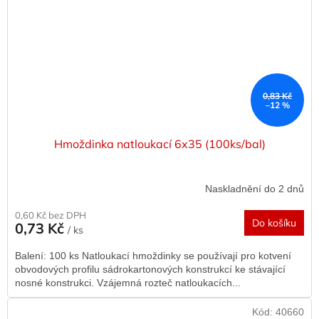
0,83 Kč
–12 %
Hmoždinka natloukací 6x35 (100ks/bal)
Naskladnění do 2 dnů
0,60 Kč bez DPH
Do košíku
0,73 Kč
/ ks
Balení: 100 ks Natloukací hmoždinky se používají pro kotvení
obvodových profilu sádrokartonových konstrukcí ke stávající
nosné konstrukci. Vzájemná rozteč natloukacích...
Kód:
40660