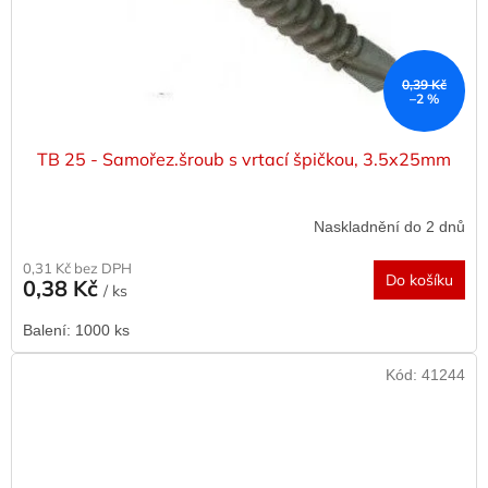
0,39 Kč
–2 %
TB 25 - Samořez.šroub s vrtací špičkou, 3.5x25mm
Naskladnění do 2 dnů
0,31 Kč bez DPH
Do košíku
0,38 Kč
/ ks
Balení: 1000 ks
Kód:
41244