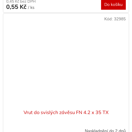
0,45 Kč bez DPH
Do košíku
0,55 Kč
/ ks
Kód:
32985
Vrut do svislých závěsu FN 4.2 x 35 TX
Naskladnění do 2 dnů