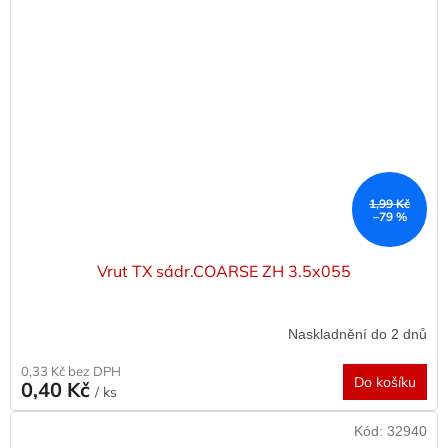
1,99 Kč
–79 %
Vrut TX sádr.COARSE ZH 3.5x055
Naskladnění do 2 dnů
0,33 Kč bez DPH
Do košíku
0,40 Kč
/ ks
Kód:
32940