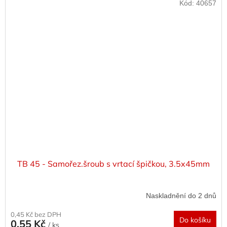
Kód:
40657
TB 45 - Samořez.šroub s vrtací špičkou, 3.5x45mm
Naskladnění do 2 dnů
0,45 Kč bez DPH
Do košíku
0,55 Kč
/ ks