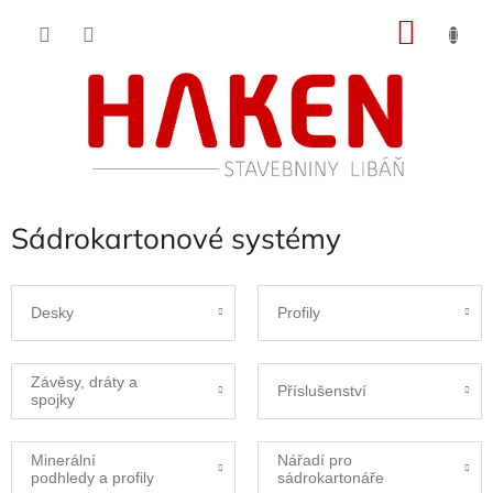
Přejít
NÁKU
na
obsah
KOŠÍK
Sádrokartonové systémy
Desky
Profily
Závěsy, dráty a
Příslušenství
spojky
Minerální
Nářadí pro
podhledy a profily
sádrokartonáře