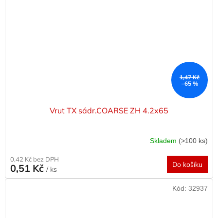
1,47 Kč
–65 %
Vrut TX sádr.COARSE ZH 4.2x65
Skladem
(>100 ks)
0,42 Kč bez DPH
Do košíku
0,51 Kč
/ ks
Kód:
32937