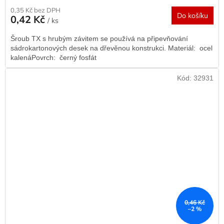
0,35 Kč bez DPH
Do košíku
0,42 Kč
/ ks
Šroub TX s hrubým závitem se používá na připevňování
sádrokartonových desek na dřevěnou konstrukci. Materiál: ocel
kalenáPovrch: černý fosfát
Kód:
32931
0,46 Kč
–2 %