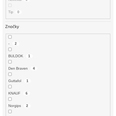
Tip
0
Značky
-
2
BULDOK
1
Den Braven
4
Guttafol
1
KNAUF
6
Norgips
2