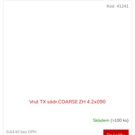
Kód:
41241
Vrut TX sádr.COARSE ZH 4.2x090
Skladem
(>100 ks)
0,64 Kč bez DPH
Do košíku