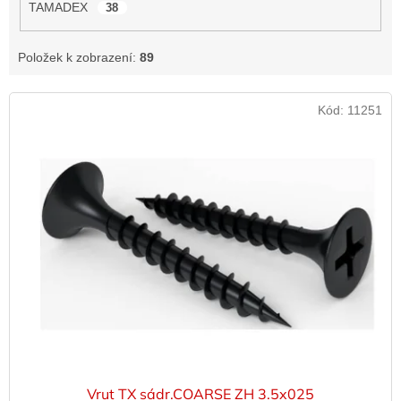
TAMADEX
38
Položek k zobrazení:
89
V
Kód:
11251
ý
p
i
s
p
r
o
d
u
k
t
ů
Vrut TX sádr.COARSE ZH 3.5x025