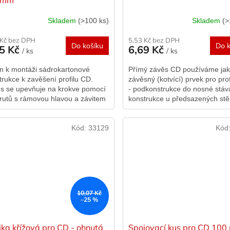
Skladem
(>100 ks)
Skladem
(>
 Kč bez DPH
5,53 Kč bez DPH
Do košíku
Do k
35 Kč
6,69 Kč
/ ks
/ ks
n k montáži sádrokartonové
Přímý závěs CD používáme ja
trukce k zavěšení profilu CD.
závěsný (kotvící) prvek pro pro
s se upevňuje na krokve pomocí
- podkonstrukce do nosné stáva
rutů s rámovou hlavou a závitem
konstrukce u předsazených stě
o boční strany krokví nebo
přímo montovaných podhledů 
n....
podkrovních...
Kód:
33129
Kód
10,07 Kč
–25 %
jka křížová pro CD - ohnutá
Spojovací kus pro CD 10