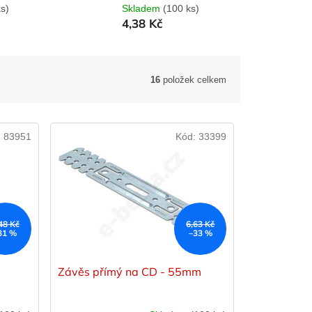
s)
Skladem
(100 ks)
4,38 Kč
16
položek celkem
:
83951
Kód:
33399
48 Kč
6,63 Kč
31 %
–33 %
Závěs přímý na CD - 55mm