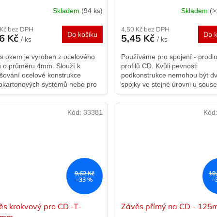
Skladem
(94 ks)
Skladem
(>
 Kč bez DPH
4,50 Kč bez DPH
Do košíku
Do k
76 Kč
5,45 Kč
/ ks
/ ks
 s okem je vyroben z ocelového
Používáme pro spojení - prodl
u o průměru 4mm. Slouží k
profilů CD. Kvůli pevnosti
šování ocelové konstrukce
podkonstrukce nemohou být d
okartonových systémů nebo pro
spojky ve stejné úrovni u sous
tové stropní podhledy. Na
profilů CD, ale minimálně ob je
om konci je...
Kód:
33381
Kód
9,62 Kč
10
–33 %
–
ěs krokvový pro CD -T-
Závěs přímý na CD - 12
0mm