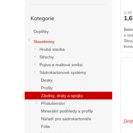
Přeskočit
1,38
1,
Kategorie
kategorie
Bale
Doplňky
z oc
Slou
Stavebniny
kons
Hrubá stavba
syst
Střechy
podh
Pojiva a maltové směsi
Sádrokartonové systémy
Desky
Profily
Závěsy, dráty a spojky
Příslušenství
Minerální podhledy a profily
Nářadí pro sádrokartonáře
Drá
Fólie