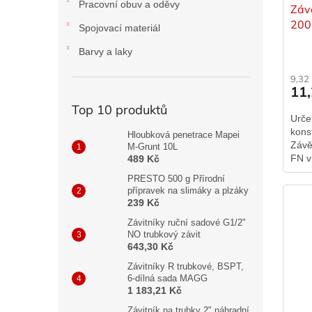
Pracovní obuv a oděvy
Záv
20
Spojovací materiál
Barvy a laky
9,32
11
Top 10 produktů
Urče
kons
Hloubková penetrace Mapei
Závě
M-Grunt 10L
FN v
489 Kč
TX d
PRESTO 500 g Přírodní
klešti
přípravek na slimáky a plzáky
239 Kč
Závitníky ruční sadové G1/2"
NO trubkový závit
643,30 Kč
Závitníky R trubkové, BSPT,
6-dílná sada MAGG
1 183,21 Kč
Závitník na trubky 2" náhradní