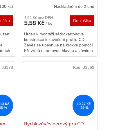
100 ks)
Naskladnění do 2 dnů
4,61 Kč bez DPH
ošíku
Do košíku
5,58 Kč
/ ks
oužení
Určen k montáži sádrokartonové
konstrukce k zavěšení profilu CD.
vě
Závěs se upevňuje na krokve pomocí
edních
FN vrutů s rámovou hlavou a závitem
den.
TX do boční strany krokví nebo
kleštin....
:
33378
Kód:
33369
,13 Kč
10,27 Kč
33 %
–29 %
5mm
Rychlozávěs pérový pro CD