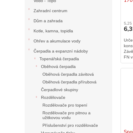
Vodo - Topo
Zahradní centrum
Dům a zahrada
5,25
6,
Kotle, kamna, topidla
Urče
Ohřev a akumulace vody
kons
Čerpadla a expanzní nádoby
Závě
FN v
Topenářská čerpadla
TX d
Oběhová čerpadla
klešti
Oběhová čerpadla závitová
Oběhová čerpadla přírubová
Čerpadlové skupiny
Rozdělovače
Rozdělovače pro topení
Rozdělovače pro pitnou a
užitkovou vodu
Příslušenství pro rozdělovače
Spo
Vyrovnávače tlaku