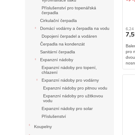
Příslušenství pro topenářská
čerpadla
Cirkulační čerpadla
Domácí vodárny a čerpadla na vodu
6,24
7,
Dopojení čerpadel a vodáren
Čerpadla na kondenzát
Bale
pro 
Sanitární čerpadla
dvou
Expanzní nádoby
nosn
Expanzní nádoby pro topení,
Spoj
chlazení
elem
Expanzní nádoby pro vodárny
Expanzní nádoby pro pitnou vodu
Expanzní nádoby pro užitkovou
vodu
Expanzní nádoby pro solar
Příslušenství
Koupelny