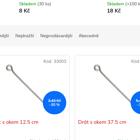
Skladem
(30 ks)
Skladem
(>100 k
8 Kč
18 Kč
nější
Nejdražší
Nejprodávanější
Abecedně
Kód:
33003
Kód
2,42 Kč
5,
–30 %
–
t s okem 12.5 cm
Drát s okem 37.5 cm