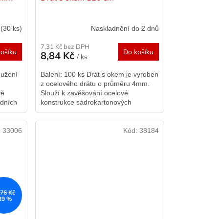
m
(30 ks)
Naskladnění do 2 dnů
7,31 Kč bez DPH
ošíku
Do košíku
8,84 Kč
/ ks
oužení
Balení: 100 ks Drát s okem je vyroben
z ocelového drátu o průměru 4mm.
vě
Slouží k zavěšování ocelové
edních
konstrukce sádrokartonových
den.
systémů nebo pro kazetové stropní
podhledy. Na...
:
33006
Kód:
38184
,76 Kč
39 %