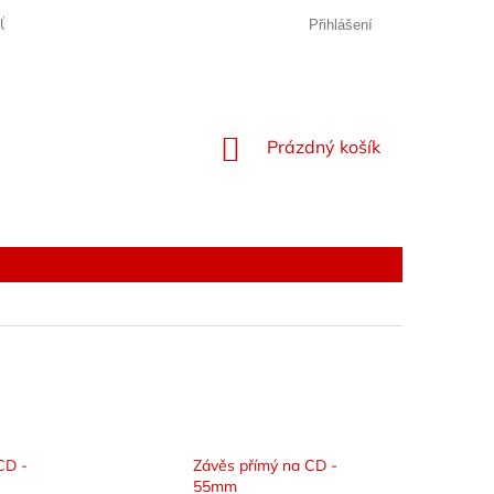
JŮ
Přihlášení
NÁKUPNÍ
Prázdný košík
KOŠÍK
CD -
Závěs přímý na CD -
55mm