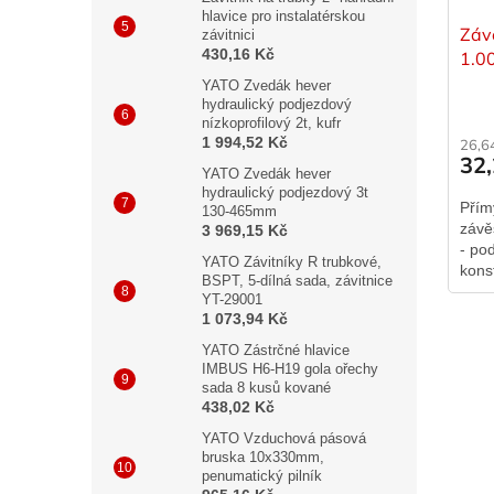
hlavice pro instalatérskou
Záv
závitnici
430,16 Kč
1.0
YATO Zvedák hever
hydraulický podjezdový
nízkoprofilový 2t, kufr
1 994,52 Kč
26,6
32
YATO Zvedák hever
hydraulický podjezdový 3t
Přím
130-465mm
závě
3 969,15 Kč
- po
YATO Závitníky R trubkové,
kons
BSPT, 5-dílná sada, závitnice
přím
YT-29001
podk
1 073,94 Kč
YATO Zástrčné hlavice
IMBUS H6-H19 gola ořechy
sada 8 kusů kované
438,02 Kč
YATO Vzduchová pásová
bruska 10x330mm,
penumatický pilník