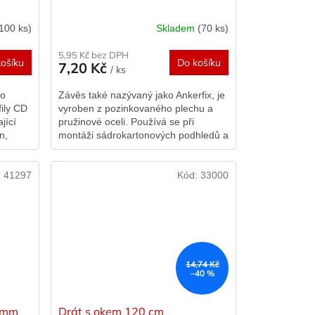
100 ks)
Skladem
(70 ks)
5,95 Kč bez DPH
ošíku
Do košíku
7,20 Kč
/ ks
ko
Závěs také nazývaný jako Ankerfix, je
fily CD
vyroben z pozinkovaného plechu a
jící
pružinové oceli. Používá se při
n,
montáži sádrokartonových podhledů a
a
podkroví, jako spojovací prvek mezi
CD...
:
41297
Kód:
33000
14,74 Kč
–40 %
0 mm
Drát s okem 120 cm