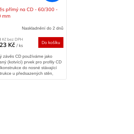
ěs přímý na CD - 60/300 -
0 mm
Naskladnění do 2 dnů
4 Kč bez DPH
Do košíku
,23 Kč
/ ks
ý závěs CD používáme jako
sný (kotvící) prvek pro profily CD
dkonstrukce do nosné stávající
trukce u předsazených stěn,
o montovaných podhledů a
rovních...
O
v
l
á
d
a
c
í