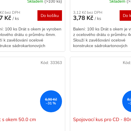
Skladem
(>100 ks)
Skladem
(>
 Kč bez DPH
3,12 Kč bez DPH
Do košíku
Do k
67 Kč
3,78 Kč
/ ks
/ ks
ní: 100 ks Drát s okem je vyroben
Balení: 100 ks Drát s okem je 
elového drátu o průměru 4mm.
z ocelového drátu o průměru 
ží k zavěšování ocelové
Slouží k zavěšování ocelové
trukce sádrokartonových
konstrukce sádrokartonových
émů nebo pro kazetové stropní
systémů nebo pro kazetové str
ledy. Na...
podhledy. Na...
Kód:
33363
Kód
6,90 Kč
8,
–31 %
–
t s okem 50.0 cm
Spojovací kus pro CD - 8