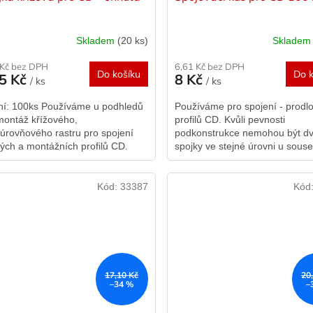
Skladem
(20 ks)
Sklade
 Kč bez DPH
6,61 Kč bez DPH
Do košíku
Do k
55 Kč
8 Kč
/ ks
/ ks
ní: 100ks Používáme u podhledů
Používáme pro spojení - prodl
montáž křížového,
profilů CD. Kvůli pevnosti
úrovňového rastru pro spojení
podkonstrukce nemohou být d
ých a montážních profilů CD.
spojky ve stejné úrovni u sous
ka je opatřena pružnými
profilů CD, ale minimálně ob je
enty pro vymezení...
Kovový...
Kód:
33387
Kód
17,10 Kč
20
–34 %
–