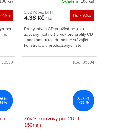
100 ks)
Skladem
(100 ks)
3,62 Kč bez DPH
ošíku
Do košíku
4,38 Kč
/ ks
vyroben
Přímý závěs CD používáme jako
4mm.
závěsný (kotvící) prvek pro profily CD
- podkonstrukce do nosné stávající
konstrukce u předsazených stěn,
opní
přímo montovaných podhledů a
podkrovních...
:
33390
Kód:
33384
26 Kč
8,45 Kč
34 %
–33 %
0mm
Závěs krokvový pro CD -T-
150mm