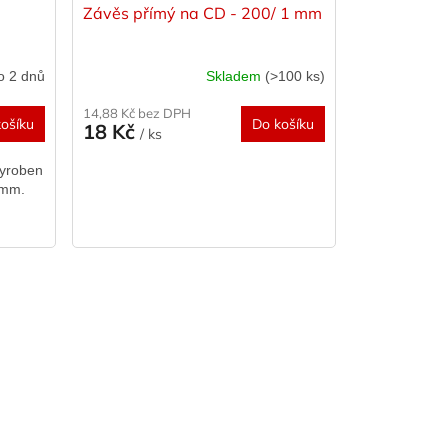
Závěs přímý na CD - 200/ 1 mm
o 2 dnů
Skladem
(>100 ks)
14,88 Kč bez DPH
ošíku
Do košíku
18 Kč
/ ks
vyroben
4mm.
opní