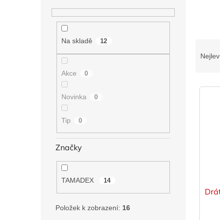
n
í
p
a
Na skladě
12
Ř
n
a
Nejlev
e
z
l
Akce
0
e
V
n
ý
í
Novinka
0
p
p
i
r
Tip
0
s
o
p
d
Značky
r
u
o
k
d
t
TAMADEX
14
u
ů
Drá
k
t
Položek k zobrazení:
16
ů