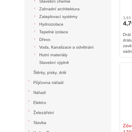
Stavební chemie
Zahradní architektura
Zateplovací systémy
3,93
4,
Hydroizolace
Tepelné izolace
Drát
Dřevo
drát
zavě
Voda, Kanalizace a odvětrání
sádr
Hutní materiály
kaze
Stavební výplně
jedn
Štěrky, písky, drtě
Půjčovna nářadí
Nářadí
Elektro
Železářství
Stavba
Záv
17