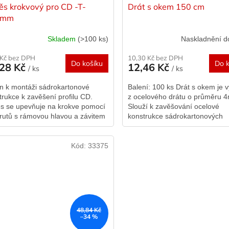
ěs krokvový pro CD -T-
Drát s okem 150 cm
0mm
Skladem
(>100 ks)
Naskladnění d
 Kč bez DPH
10,30 Kč bez DPH
Do košíku
Do k
,28 Kč
12,46 Kč
/ ks
/ ks
n k montáži sádrokartonové
Balení: 100 ks Drát s okem je 
trukce k zavěšení profilu CD.
z ocelového drátu o průměru 
s se upevňuje na krokve pomocí
Slouží k zavěšování ocelové
rutů s rámovou hlavou a závitem
konstrukce sádrokartonových
o boční strany krokví nebo
systémů nebo pro kazetové str
n....
podhledy. Na...
Kód:
33375
48,84 Kč
–34 %