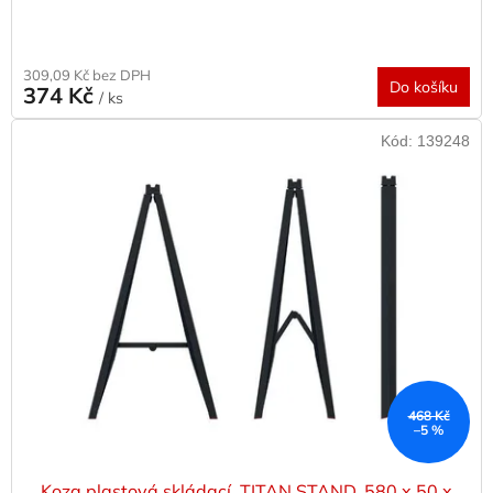
309,09 Kč bez DPH
Do košíku
374 Kč
/ ks
Kód:
139248
468 Kč
–5 %
Koza plastová skládací, TITAN STAND, 580 x 50 x