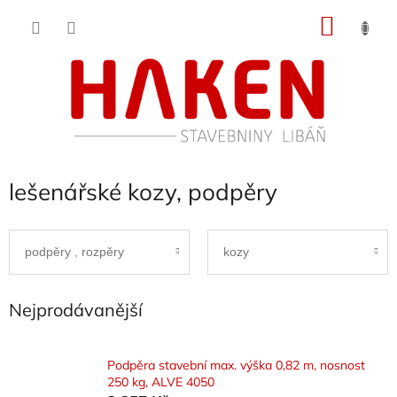
Přejít
NÁKU
na
obsah
KOŠÍK
lešenářské kozy, podpěry
podpěry , rozpěry
kozy
Nejprodávanější
Podpěra stavební max. výška 0,82 m, nosnost
250 kg, ALVE 4050