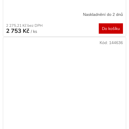
Naskladnění do 2 dnů
2 275,21 Kč bez DPH
Do košíku
2 753 Kč
/ ks
Kód:
144636