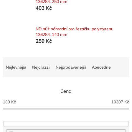
136284, 250 mm
403 Kč
ND nůž náhradní pro řezačku polystyrenu
136284, 140 mm
259 Kč
Ř
a
Nejlevnější
Nejdražší
Nejprodávanější
Abecedně
z
e
n
Cena
í
p
169
Kč
10307
Kč
r
o
d
u
k