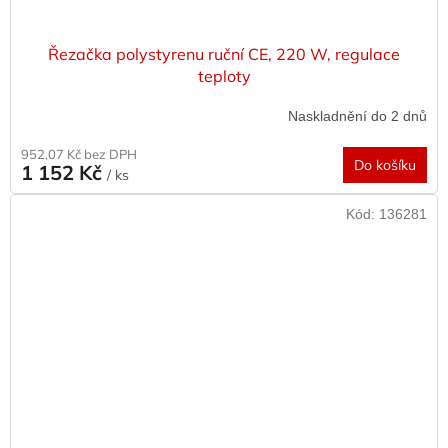
Řezačka polystyrenu ruční CE, 220 W, regulace
teploty
Naskladnění do 2 dnů
952,07 Kč bez DPH
Do košíku
1 152 Kč
/ ks
Kód:
136281