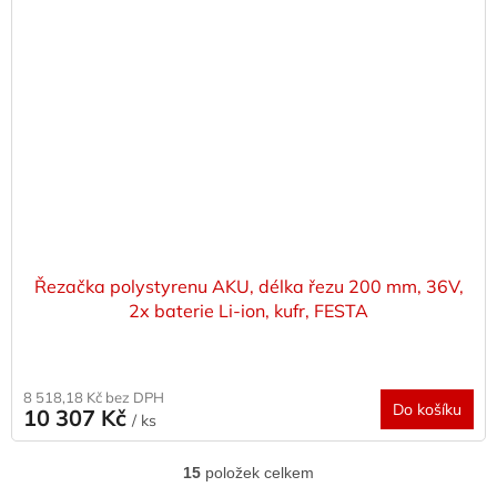
Řezačka polystyrenu AKU, délka řezu 200 mm, 36V,
2x baterie Li-ion, kufr, FESTA
8 518,18 Kč bez DPH
Do košíku
10 307 Kč
/ ks
15
položek celkem
O