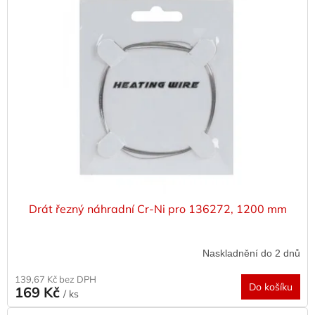
p
i
s
p
r
o
d
u
k
t
ů
Drát řezný náhradní Cr-Ni pro 136272, 1200 mm
Naskladnění do 2 dnů
139,67 Kč bez DPH
Do košíku
169 Kč
/ ks