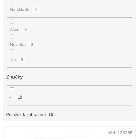
t
Na skladě
0
ů
Akce
0
Novinka
0
Tip
0
Značky
-
15
Položek k zobrazení:
15
V
Kód:
136285
ý