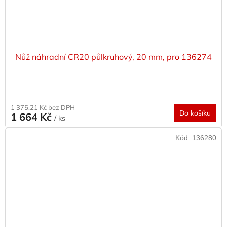
Nůž náhradní CR20 půlkruhový, 20 mm, pro 136274
1 375,21 Kč bez DPH
Do košíku
1 664 Kč
/ ks
Kód:
136280