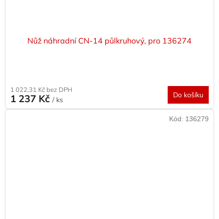
Nůž náhradní CN-14 půlkruhový, pro 136274
1 022,31 Kč bez DPH
Do košíku
1 237 Kč
/ ks
Kód:
136279