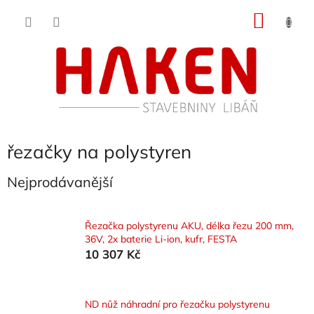
Přejít
NÁKU
na
obsah
KOŠÍK
řezačky na polystyren
Nejprodávanější
Řezačka polystyrenu AKU, délka řezu 200 mm,
36V, 2x baterie Li-ion, kufr, FESTA
10 307 Kč
ND nůž náhradní pro řezačku polystyrenu