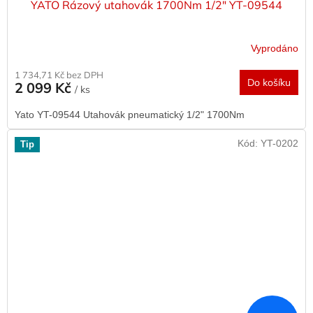
YATO Rázový utahovák 1700Nm 1/2" YT-09544
Vyprodáno
1 734,71 Kč bez DPH
Do košíku
2 099 Kč
/ ks
Yato YT-09544 Utahovák pneumatický 1/2" 1700Nm
Kód:
YT-0202
Tip