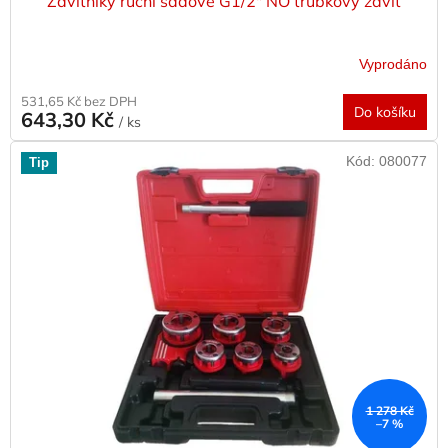
Závitníky ruční sadové G1/2" NO trubkový závit
Vyprodáno
531,65 Kč bez DPH
Do košíku
643,30 Kč
/ ks
Kód:
080077
Tip
1 278 Kč
–7 %