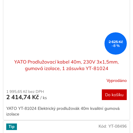
2 625 Kč
–8 %
YATO Prodlužovací kabel 40m, 230V 3x1,5mm,
gumová izolace, 1 zásuvka YT-81024
Vyprodáno
1 995,65 Kč bez DPH
Do košíku
2 414,74 Kč
/ ks
YATO YT-81024 Elektrický prodlužovák 40m kvalitní gumová
izolace
Kód:
YT-08496
Tip