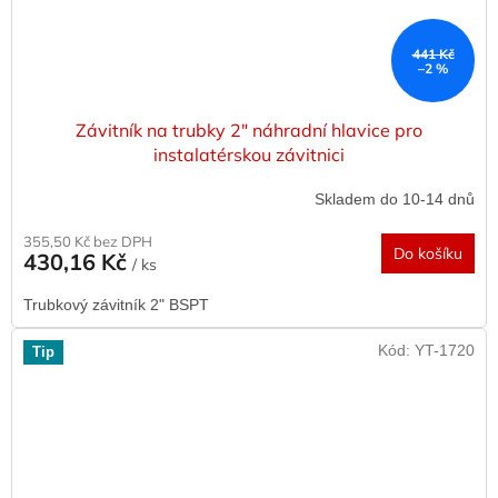
441 Kč
–2 %
Závitník na trubky 2" náhradní hlavice pro
instalatérskou závitnici
Skladem do 10-14 dnů
355,50 Kč bez DPH
Do košíku
430,16 Kč
/ ks
Trubkový závitník 2" BSPT
Kód:
YT-1720
Tip