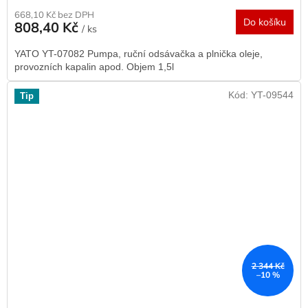
668,10 Kč bez DPH
Do košíku
808,40 Kč
/ ks
YATO YT-07082 Pumpa, ruční odsávačka a plnička oleje,
provozních kapalin apod. Objem 1,5l
Kód:
YT-09544
Tip
2 344 Kč
–10 %