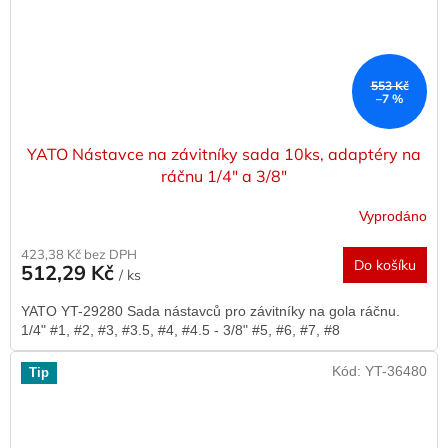
553 Kč
–7 %
YATO Nástavce na závitníky sada 10ks, adaptéry na
ráčnu 1/4" a 3/8"
Vyprodáno
423,38 Kč bez DPH
Do košíku
512,29 Kč
/ ks
YATO YT-29280 Sada nástavců pro závitníky na gola ráčnu.
1/4" #1, #2, #3, #3.5, #4, #4.5 - 3/8" #5, #6, #7, #8
Kód:
YT-36480
Tip