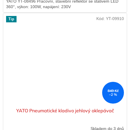
YATO YT-08496 Pracovní, stavební reflektor se stativem LED
360°, výkon: 100W, napájení: 230V
Kód:
YT-09910
Tip
849 Kč
–2 %
YATO Pneumatické kladivo jehlový oklepávač
Skladem do 3 dnů