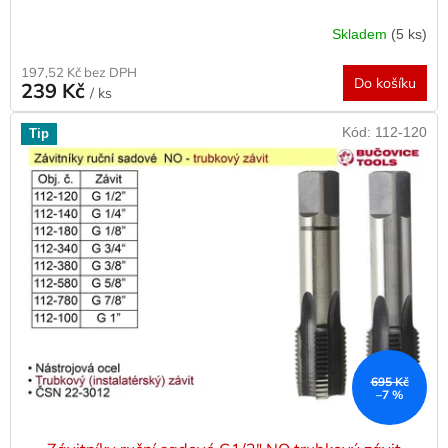
Skladem
(5 ks)
197,52 Kč bez DPH
Do košíku
239 Kč
/ ks
Kód:
112-120
Tip
695 Kč
–7 %