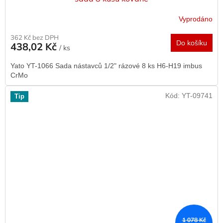
Vyprodáno
362 Kč bez DPH
Do košíku
438,02 Kč
/ ks
Yato YT-1066 Sada nástavců 1/2" rázové 8 ks H6-H19 imbus
CrMo
Kód:
YT-09741
Tip
1 078 Kč