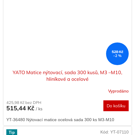
528 Kč
–2 %
YATO Matice nýtovací, sada 300 kusů, M3 –M10,
hliníkové a ocelové
Vyprodáno
425,98 Kč bez DPH
Do košíku
515,44 Kč
/ ks
YT-36480 Nýtovací matice ocelová sada 300 ks M3-M10
Kód:
YT-07110
Tip