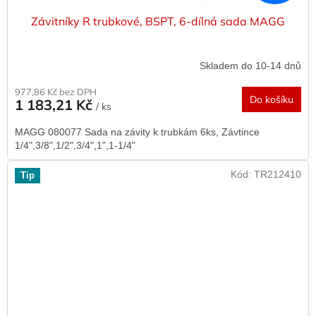
Závitníky R trubkové, BSPT, 6-dílná sada MAGG
Skladem do 10-14 dnů
977,86 Kč bez DPH
Do košíku
1 183,21 Kč
/ ks
MAGG 080077 Sada na závity k trubkám 6ks, Závtince
1/4",3/8",1/2",3/4",1",1-1/4"
Kód:
TR212410
Tip