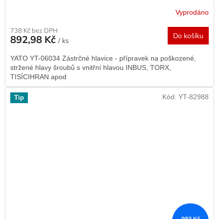
Vyprodáno
738 Kč bez DPH
Do košíku
892,98 Kč
/ ks
YATO YT-06034 Zástrčné hlavice - přípravek na poškozené,
stržené hlavy šroubů s vnitřní hlavou INBUS, TORX,
TISÍCIHRAN apod
Kód:
YT-82988
Tip
983 Kč