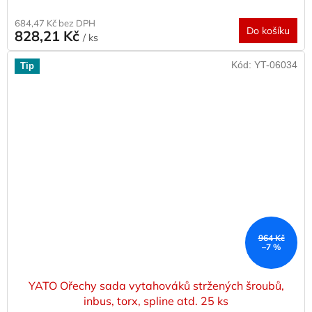
684,47 Kč bez DPH
Do košíku
828,21 Kč
/ ks
Kód:
YT-06034
Tip
964 Kč
–7 %
YATO Ořechy sada vytahováků stržených šroubů,
inbus, torx, spline atd. 25 ks