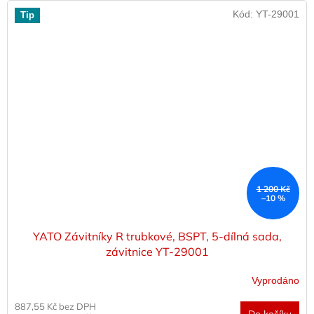
Kód:
YT-29001
Tip
1 200 Kč
–10 %
YATO Závitníky R trubkové, BSPT, 5-dílná sada,
závitnice YT-29001
Vyprodáno
887,55 Kč bez DPH