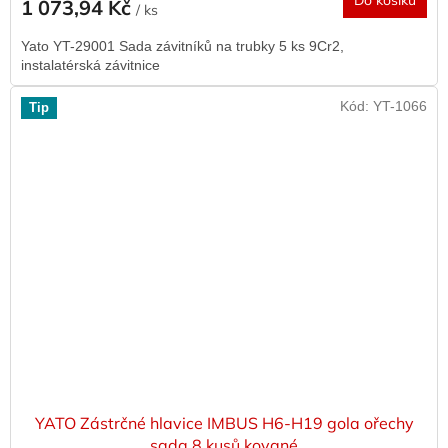
Do košíku
1 073,94 Kč
/ ks
Yato YT-29001 Sada závitníků na trubky 5 ks 9Cr2,
instalatérská závitnice
Kód:
YT-1066
Tip
YATO Zástrčné hlavice IMBUS H6-H19 gola ořechy
sada 8 kusů kované