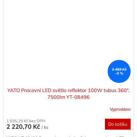
2 459 Kč
–9 %
YATO Pracovní LED světlo reflektor 100W tubus 360°,
7500lm YT-08496
Vyprodáno
1 835,29 Kč bez DPH
Do košíku
2 220,70 Kč
/ ks