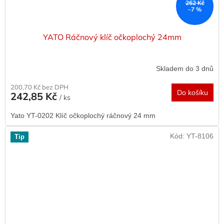
262 Kč
–7 %
YATO Ráčnový klíč očkoplochý 24mm
Skladem do 3 dnů
200,70 Kč bez DPH
Do košíku
242,85 Kč
/ ks
Yato YT-0202 Klíč očkoplochý ráčnový 24 mm
Kód:
YT-8106
Tip