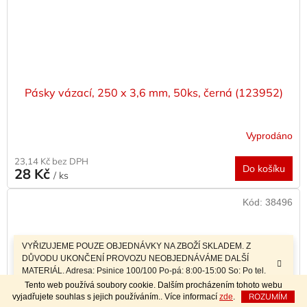
Pásky vázací, 250 x 3,6 mm, 50ks, černá (123952)
Vyprodáno
23,14 Kč bez DPH
Do košíku
28 Kč
/ ks
Kód:
38496
VYŘIZUJEME POUZE OBJEDNÁVKY NA ZBOŽÍ SKLADEM. Z
DŮVODU UKONČENÍ PROVOZU NEOBJEDNÁVÁME DALŠÍ
MATERIÁL. Adresa: Psinice 100/100 Po-pá: 8:00-15:00 So: Po tel.
dohodě Sobotní prodej a závozy materiálu po telefonické dohodě.
Tento web používá soubory cookie. Dalším procházením tohoto webu
ROZUMÍM
vyjadřujete souhlas s jejich používáním.. Více informací
zde
.