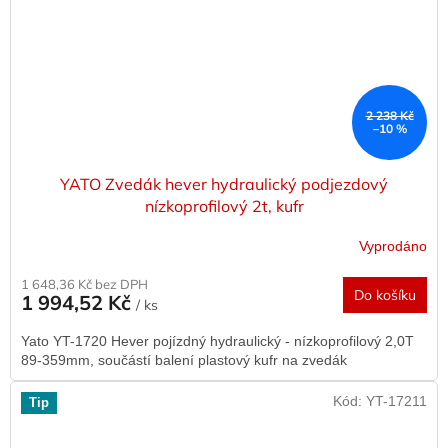
2 238 Kč
–10 %
YATO Zvedák hever hydraulický podjezdový
nízkoprofilový 2t, kufr
Vyprodáno
1 648,36 Kč bez DPH
Do košíku
1 994,52 Kč
/ ks
Yato YT-1720 Hever pojízdný hydraulický - nízkoprofilový 2,0T
89-359mm, součástí balení plastový kufr na zvedák
Kód:
YT-17211
Tip