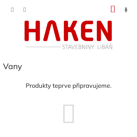
Přejít
NÁKU
na
obsah
KOŠÍK
Vany
Produkty teprve připravujeme.