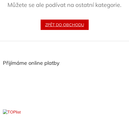
Můžete se ale podívat na ostatní kategorie.
ZPĚT DO OBCHODU
Z
á
p
a
Přijímáme online platby
t
í