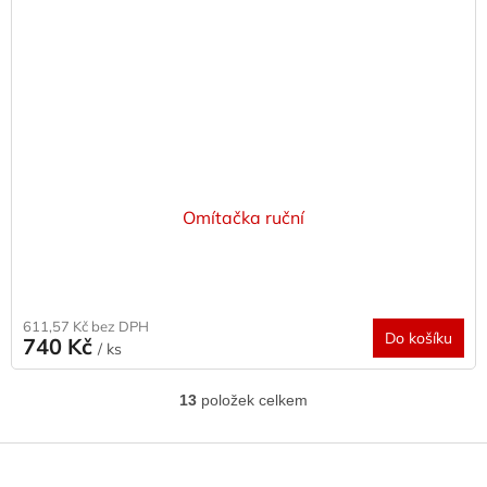
Omítačka ruční
611,57 Kč bez DPH
Do košíku
740 Kč
/ ks
13
položek celkem
O
v
l
Z
á
á