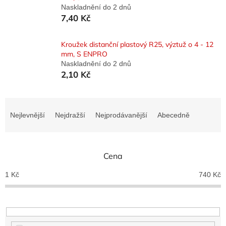
Naskladnění do 2 dnů
7,40 Kč
Kroužek distanční plastový R25, výztuž o 4 - 12
mm, S ENPRO
Naskladnění do 2 dnů
2,10 Kč
Ř
a
Nejlevnější
Nejdražší
Nejprodávanější
Abecedně
z
e
n
Cena
í
p
1
Kč
740
Kč
r
o
d
u
k