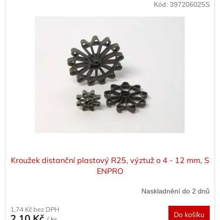
Kód:
397206025S
Kroužek distanční plastový R25, výztuž o 4 - 12 mm, S
ENPRO
Naskladnění do 2 dnů
1,74 Kč bez DPH
Do košíku
2,10 Kč
/ ks