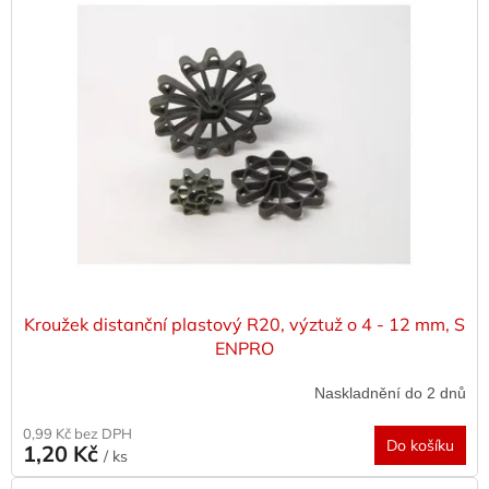
p
i
s
p
r
o
d
u
k
t
ů
Kroužek distanční plastový R20, výztuž o 4 - 12 mm, S
ENPRO
Naskladnění do 2 dnů
0,99 Kč bez DPH
Do košíku
1,20 Kč
/ ks