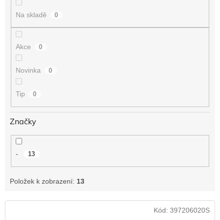
t
Na skladě
0
ů
Akce
0
Novinka
0
Tip
0
Značky
-
13
Položek k zobrazení:
13
V
Kód:
397206020S
ý