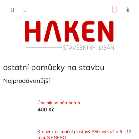
Přejít
NÁKU
na
obsah
KOŠÍK
ostatní pomůcky na stavbu
Nejprodávanější
Úhelník na pórobeton
400 Kč
Kroužek distanční plastový R50, výztuž o 6 - 12
mm, S ENPRO