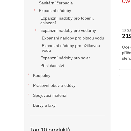
CW 
Sanitární čerpadla
Expanzní nádoby
Expanzní nádoby pro topení,
chlazení
Expanzní nádoby pro vodárny
180,
21
Expanzní nádoby pro pitnou vodu
Expanzní nádoby pro užitkovou
Ocel
vodu
příč
Expanzní nádoby pro solar
stěn
Příslušenství
Koupelny
Pracovní obuv a oděvy
Spojovací materiál
Barvy a laky
Top 10 produktů