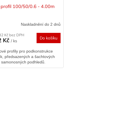
profil 100/50/0.6 - 4.00m
Naskladnění do 2 dnů
32 Kč bez DPH
Do košíku
2 Kč
/ ks
ové profily pro podkonstrukce
ek, předsazených a šachtových
, samonosných podhledů.
O
v
l
á
d
a
c
í
p
r