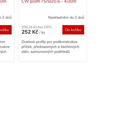
.00m
CW profil 75/50/0.6 - 4.00m
o 2 dnů
Naskladnění do 2 dnů
208,26 Kč bez DPH
ošíku
Do košíku
252 Kč
/ ks
6 mm
Ocelové profily pro podkonstrukce
trukce
příček, předsazených a šachtových
vých
stěn, samonosných podhledů.