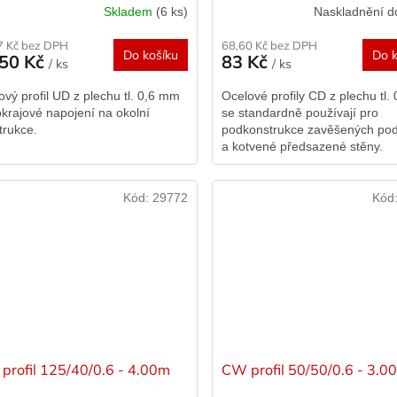
Skladem
(6 ks)
Naskladnění d
7 Kč bez DPH
68,60 Kč bez DPH
Do košíku
Do k
,50 Kč
83 Kč
/ ks
/ ks
ový profil UD z plechu tl. 0,6 mm
Ocelové profily CD z plechu tl.
okrajové napojení na okolní
se standardně používají pro
trukce.
podkonstrukce zavěšených po
a kotvené předsazené stěny.
Kód:
29772
Kód
profil 125/40/0.6 - 4.00m
CW profil 50/50/0.6 - 3.0