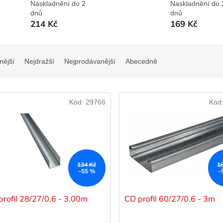
Naskladnění do 2
Naskladnění do 
dnů
dnů
214 Kč
169 Kč
nější
Nejdražší
Nejprodávanější
Abecedně
Kód:
29766
Kód
134 Kč
1
–55 %
–
profil 28/27/0.6 - 3.00m
CD profil 60/27/0.6 - 3m