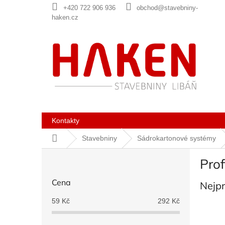
Přejít
+420 722 906 936
obchod@stavebniny-
na
haken.cz
obsah
Kontakty
Domů
Stavebniny
Sádrokartonové systémy
P
Prof
o
s
Cena
Nejp
t
r
59
Kč
292
Kč
a
n