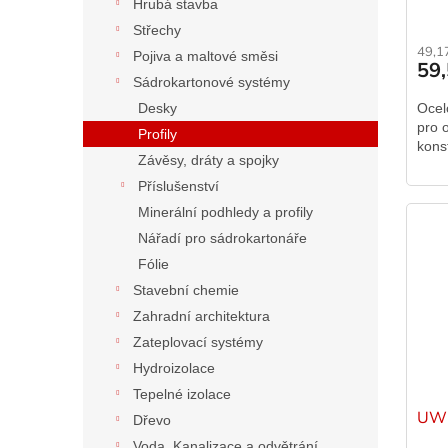
ů
Hrubá stavba
Střechy
49,1
Pojiva a maltové směsi
59
Sádrokartonové systémy
Ocel
Desky
pro 
Profily
kons
Závěsy, dráty a spojky
Příslušenství
Minerální podhledy a profily
Nářadí pro sádrokartonáře
Fólie
Stavební chemie
Zahradní architektura
Zateplovací systémy
Hydroizolace
Tepelné izolace
UW 
Dřevo
Voda, Kanalizace a odvětrání