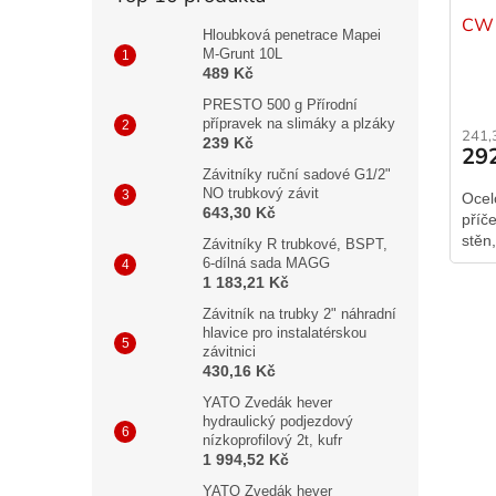
CW 
Hloubková penetrace Mapei
M-Grunt 10L
489 Kč
PRESTO 500 g Přírodní
přípravek na slimáky a plzáky
241,
239 Kč
29
Závitníky ruční sadové G1/2"
NO trubkový závit
Ocel
643,30 Kč
příč
stěn
Závitníky R trubkové, BSPT,
6-dílná sada MAGG
1 183,21 Kč
Závitník na trubky 2" náhradní
hlavice pro instalatérskou
závitnici
430,16 Kč
YATO Zvedák hever
hydraulický podjezdový
nízkoprofilový 2t, kufr
1 994,52 Kč
YATO Zvedák hever