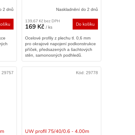
o 2 dnů
Naskladnění do 2 dnů
139,67 Kč bez DPH
ošíku
Do košíku
169 Kč
/ ks
kce
Ocelové profily z plechu tl. 0,6 mm
vých
pro okrajové napojení podkonstrukce
příček, předsazených a šachtových
stěn, samonosných podhledů.
:
29757
Kód:
29778
0m
UW profil 75/40/0.6 - 4.00m