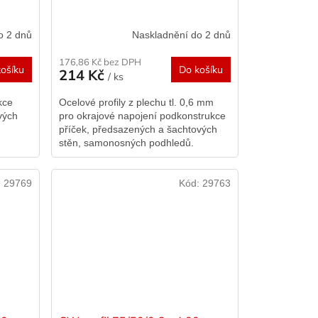
o 2 dnů
Naskladnění do 2 dnů
176,86 Kč bez DPH
ošíku
Do košíku
214 Kč
/ ks
kce
Ocelové profily z plechu tl. 0,6 mm
vých
pro okrajové napojení podkonstrukce
příček, předsazených a šachtových
stěn, samonosných podhledů.
:
29769
Kód:
29763