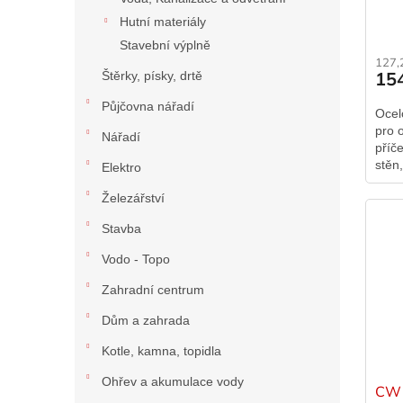
Hutní materiály
Stavební výplně
127,
15
Štěrky, písky, drtě
Půjčovna nářadí
Ocel
pro 
Nářadí
příč
stěn
Elektro
Železářství
Stavba
Vodo - Topo
Zahradní centrum
Dům a zahrada
Kotle, kamna, topidla
Ohřev a akumulace vody
CW 