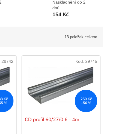
2
Naskladnění do 2
dnů
154 Kč
13
položek celkem
:
29742
Kód:
29745
88 Kč
250 Kč
55 %
–56 %
CD profil 60/27/0.6 - 4m