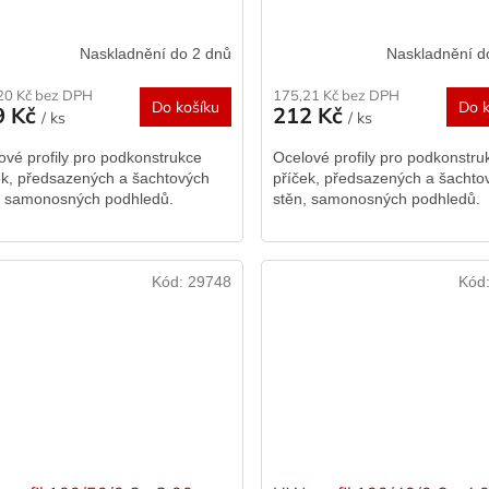
Naskladnění do 2 dnů
Naskladnění d
20 Kč bez DPH
175,21 Kč bez DPH
Do košíku
Do k
9 Kč
212 Kč
/ ks
/ ks
ové profily pro podkonstrukce
Ocelové profily pro podkonstru
ek, předsazených a šachtových
příček, předsazených a šachto
, samonosných podhledů.
stěn, samonosných podhledů.
Kód:
29748
Kód