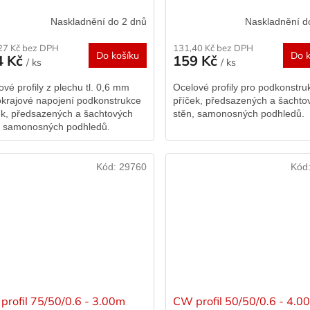
Naskladnění do 2 dnů
Naskladnění d
27 Kč bez DPH
131,40 Kč bez DPH
Do košíku
Do k
4 Kč
159 Kč
/ ks
/ ks
ové profily z plechu tl. 0,6 mm
Ocelové profily pro podkonstru
okrajové napojení podkonstrukce
příček, předsazených a šachto
ek, předsazených a šachtových
stěn, samonosných podhledů.
, samonosných podhledů.
Kód:
29760
Kód
profil 75/50/0.6 - 3.00m
CW profil 50/50/0.6 - 4.0