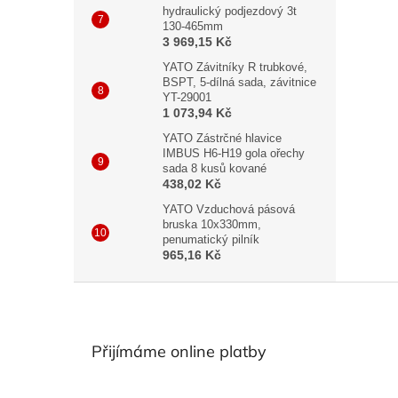
hydraulický podjezdový 3t
130-465mm
3 969,15 Kč
YATO Závitníky R trubkové,
BSPT, 5-dílná sada, závitnice
YT-29001
1 073,94 Kč
YATO Zástrčné hlavice
IMBUS H6-H19 gola ořechy
sada 8 kusů kované
438,02 Kč
YATO Vzduchová pásová
bruska 10x330mm,
penumatický pilník
965,16 Kč
Z
á
p
a
Přijímáme online platby
t
í