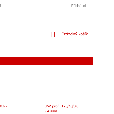
JŮ
Přihlášení
NÁKUPNÍ
Prázdný košík
KOŠÍK
0.6 -
UW profil 125/40/0.6
- 4.00m