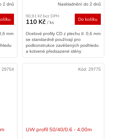
o 2 dnů
Naskladnění do 2 dnů
90,91 Kč bez DPH
ošíku
Do košíku
110 Kč
/ ks
 0,6 mm
Ocelové profily CD z plechu tl. 0,6 mm
se standardně používají pro
dhledu
podkonstrukce zavěšených podhledu
a kotvené předsazené stěny
:
29754
Kód:
29775
0m
UW profil 50/40/0.6 - 4.00m