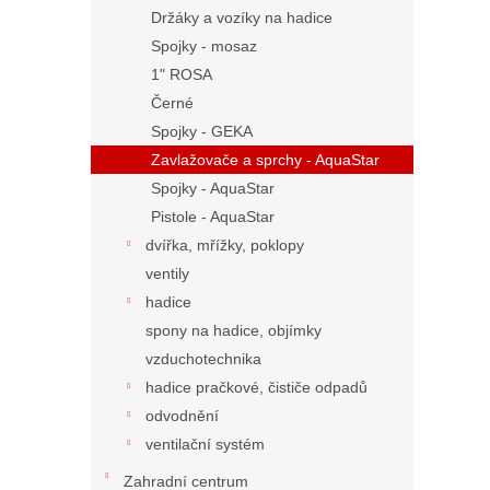
Držáky a vozíky na hadice
Spojky - mosaz
1" ROSA
Černé
Spojky - GEKA
Zavlažovače a sprchy - AquaStar
Spojky - AquaStar
Pistole - AquaStar
dvířka, mřížky, poklopy
ventily
hadice
spony na hadice, objímky
vzduchotechnika
hadice pračkové, čističe odpadů
odvodnění
ventilační systém
Zahradní centrum