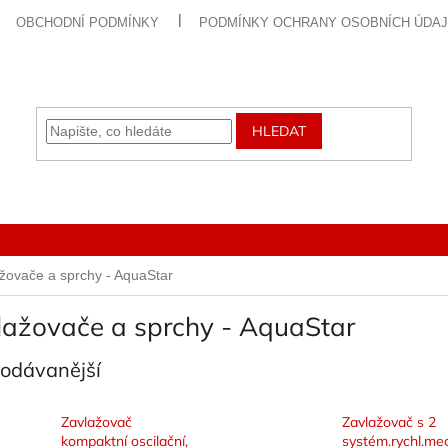
OBCHODNÍ PODMÍNKY
PODMÍNKY OCHRANY OSOBNÍCH ÚDA
HLEDAT
žovače a sprchy - AquaStar
lažovače a sprchy - AquaStar
rodávanější
Zavlažovač
Zavlažovač s 2
kompaktní oscilační,
systém.rychl.mec