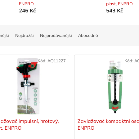
ENPRO
plast, ENPRO
246 Kč
543 Kč
nější
Nejdražší
Nejprodávanější
Abecedně
Kód:
AQ11227
Kód:
A
ažovač impulsní, hrotový,
Zavlažovač kompaktní osci
st, ENPRO
ENPRO