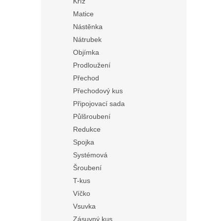
Kříž
Matice
Nástěnka
Nátrubek
Objímka
Prodloužení
Přechod
Přechodový kus
Připojovací sada
Půlšroubení
Redukce
Spojka
Systémová
Šroubení
T-kus
Víčko
Vsuvka
Zásuvný kus