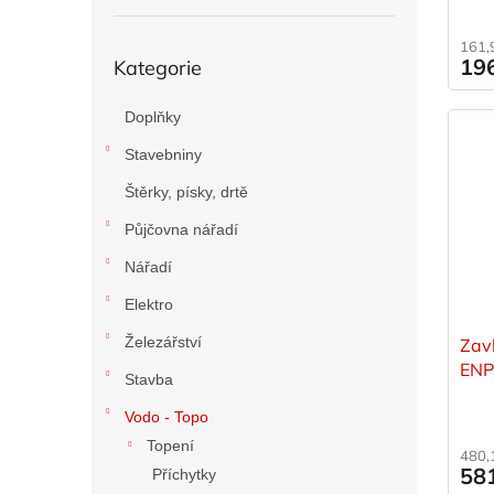
Přeskočit
161,
19
Kategorie
kategorie
Doplňky
Stavebniny
Štěrky, písky, drtě
Půjčovna nářadí
Nářadí
Elektro
Železářství
Zavl
EN
Stavba
Vodo - Topo
Topení
480,
58
Příchytky