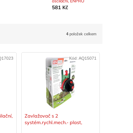
oscilační, ENPRO
581 Kč
4
položek celkem
Q17023
Kód:
AQ15071
lační,
Zavlažovač s 2
systém.rychl.mech.- plast,
ENPRO