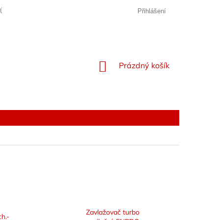
JŮ
Přihlášení
NÁKUPNÍ
Prázdný košík
KOŠÍK
Zavlažovač turbo
h.-