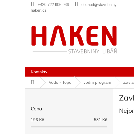
Přejít
+420 722 906 936
obchod@stavebniny-
na
haken.cz
obsah
Kontakty
Domů
Vodo - Topo
vodní program
Zavla
P
Zav
o
s
Cena
Nejp
t
r
196
Kč
581
Kč
a
n