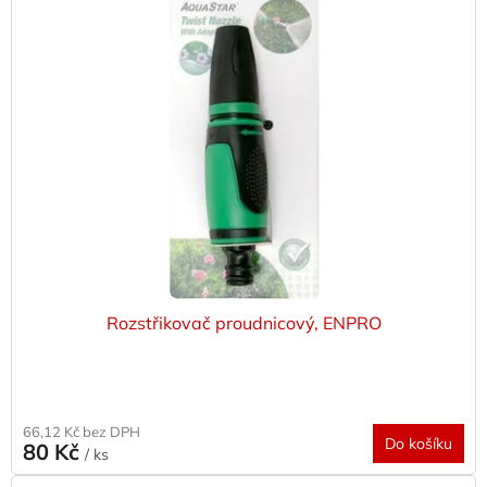
p
i
s
p
r
o
d
u
k
t
ů
Rozstřikovač proudnicový, ENPRO
66,12 Kč bez DPH
Do košíku
80 Kč
/ ks