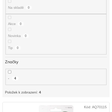
t
Na skladě
0
ů
Akce
0
Novinka
0
Tip
0
Značky
-
4
Položek k zobrazení:
4
V
Kód:
AQ70115
ý