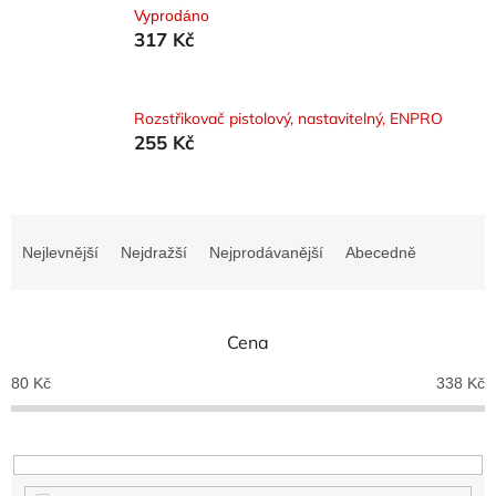
Vyprodáno
317 Kč
Rozstřikovač pistolový, nastavitelný, ENPRO
255 Kč
Ř
a
Nejlevnější
Nejdražší
Nejprodávanější
Abecedně
z
e
n
Cena
í
p
80
Kč
338
Kč
r
o
d
u
k