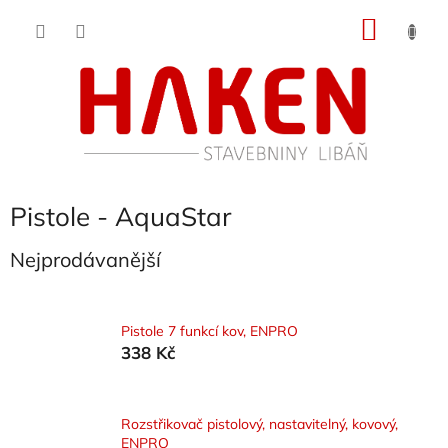
Přejít
NÁKU
na
obsah
KOŠÍK
Pistole - AquaStar
Nejprodávanější
Pistole 7 funkcí kov, ENPRO
338 Kč
Rozstřikovač pistolový, nastavitelný, kovový,
ENPRO