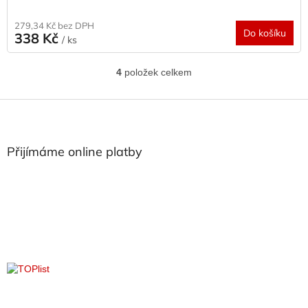
279,34 Kč bez DPH
Do košíku
338 Kč
/ ks
4
položek celkem
O
v
l
Z
á
á
d
p
a
a
Přijímáme online platby
c
t
í
í
p
r
v
k
y
v
ý
p
i
s