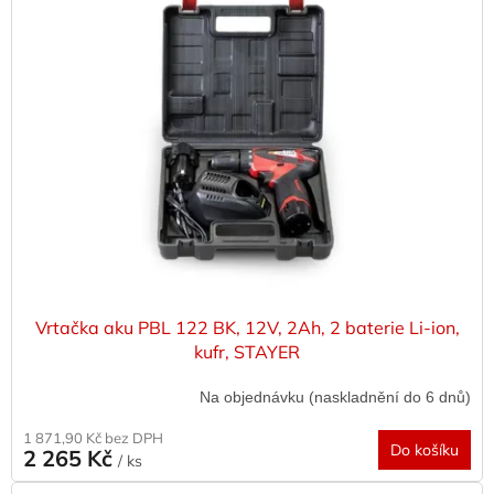
p
i
s
p
r
o
d
u
k
t
ů
Vrtačka aku PBL 122 BK, 12V, 2Ah, 2 baterie Li-ion,
kufr, STAYER
Na objednávku (naskladnění do 6 dnů)
1 871,90 Kč bez DPH
Do košíku
2 265 Kč
/ ks