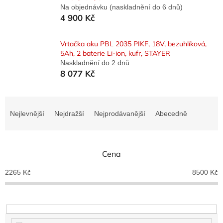
Na objednávku (naskladnění do 6 dnů)
4 900 Kč
Vrtačka aku PBL 2035 PIKF, 18V, bezuhlíková,
5Ah, 2 baterie Li-ion, kufr, STAYER
Naskladnění do 2 dnů
8 077 Kč
Ř
a
Nejlevnější
Nejdražší
Nejprodávanější
Abecedně
z
e
n
Cena
í
p
2265
Kč
8500
Kč
r
o
d
u
k