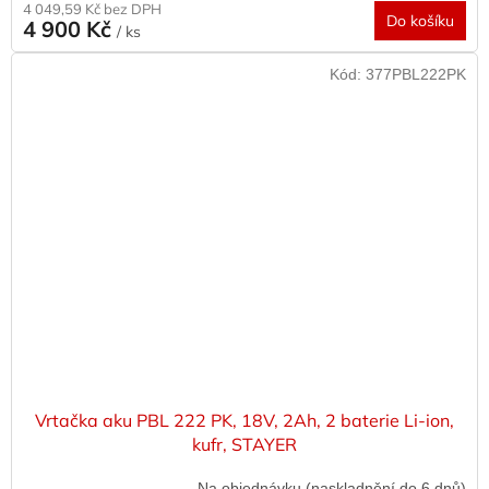
4 049,59 Kč bez DPH
Do košíku
4 900 Kč
/ ks
Kód:
377PBL222PK
Vrtačka aku PBL 222 PK, 18V, 2Ah, 2 baterie Li-ion,
kufr, STAYER
Na objednávku (naskladnění do 6 dnů)