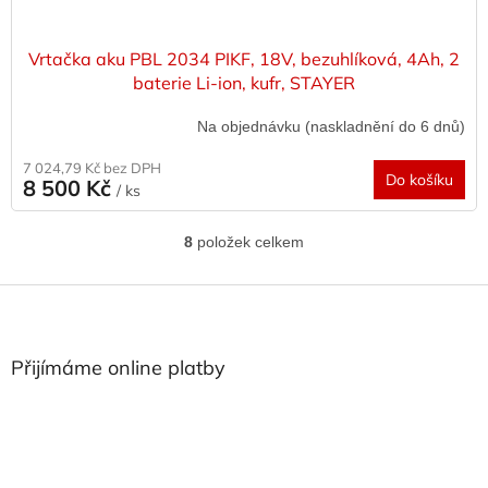
Vrtačka aku PBL 2034 PIKF, 18V, bezuhlíková, 4Ah, 2
baterie Li-ion, kufr, STAYER
Na objednávku (naskladnění do 6 dnů)
7 024,79 Kč bez DPH
Do košíku
8 500 Kč
/ ks
8
položek celkem
O
v
l
Z
á
á
d
p
a
a
Přijímáme online platby
c
t
í
í
p
r
v
k