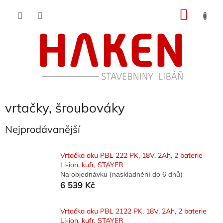
Přejít
NÁKU
na
obsah
KOŠÍK
vrtačky, šroubováky
Nejprodávanější
Vrtačka aku PBL 222 PK, 18V, 2Ah, 2 baterie
Li-ion, kufr, STAYER
Na objednávku (naskladnění do 6 dnů)
6 539 Kč
Vrtačka aku PBL 2122 PK, 18V, 2Ah, 2 baterie
Li-ion, kufr, STAYER