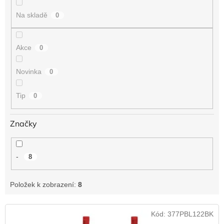
t
Na skladě
0
ů
Akce
0
Novinka
0
Tip
0
Značky
-
8
Položek k zobrazení:
8
V
Kód:
377PBL122BK
ý