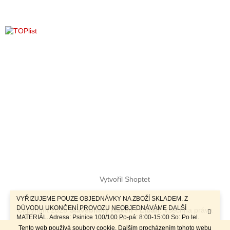
y
v
ý
p
i
s
u
Vytvořil Shoptet
VYŘIZUJEME POUZE OBJEDNÁVKY NA ZBOŽÍ SKLADEM. Z
DŮVODU UKONČENÍ PROVOZU NEOBJEDNÁVÁME DALŠÍ
Copyright 2026
Stavebniny Haken - Libáň
. Všechna práva
MATERIÁL. Adresa: Psinice 100/100 Po-pá: 8:00-15:00 So: Po tel.
vyhrazena.
dohodě Sobotní prodej a závozy materiálu po telefonické dohodě.
Tento web používá soubory cookie. Dalším procházením tohoto webu