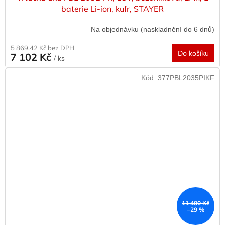
baterie Li-ion, kufr, STAYER
Na objednávku (naskladnění do 6 dnů)
5 869,42 Kč bez DPH
Do košíku
7 102 Kč
/ ks
Kód:
377PBL2035PIKF
11 400 Kč
–29 %