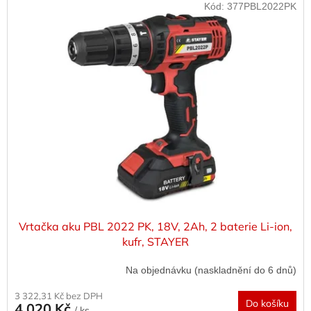
Kód:
377PBL2022PK
Vrtačka aku PBL 2022 PK, 18V, 2Ah, 2 baterie Li-ion,
kufr, STAYER
Na objednávku (naskladnění do 6 dnů)
3 322,31 Kč bez DPH
Do košíku
4 020 Kč
/ ks