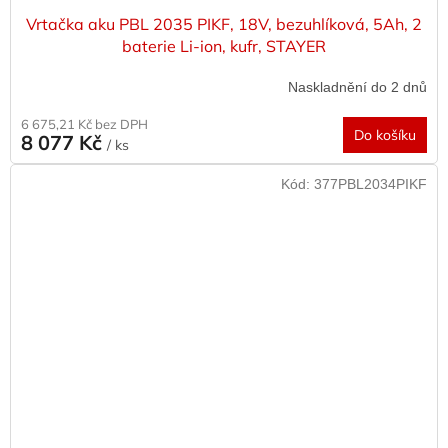
Vrtačka aku PBL 2035 PIKF, 18V, bezuhlíková, 5Ah, 2
baterie Li-ion, kufr, STAYER
Naskladnění do 2 dnů
6 675,21 Kč bez DPH
Do košíku
8 077 Kč
/ ks
Kód:
377PBL2034PIKF