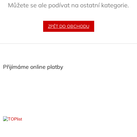
Můžete se ale podívat na ostatní kategorie.
ZPĚT DO OBCHODU
Z
á
p
a
Přijímáme online platby
t
í