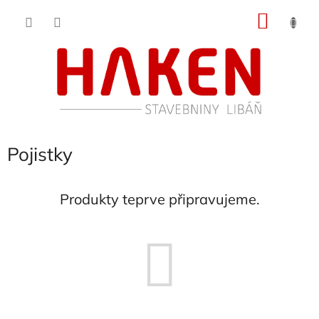
Přejít
NÁKU
na
obsah
KOŠÍK
Pojistky
Produkty teprve připravujeme.