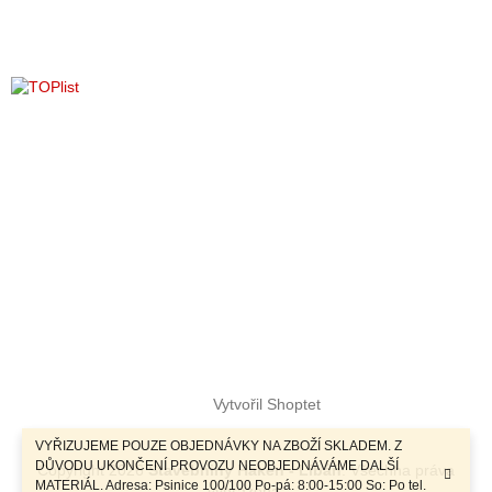
k
y
v
ý
p
i
s
u
Vytvořil Shoptet
VYŘIZUJEME POUZE OBJEDNÁVKY NA ZBOŽÍ SKLADEM. Z
DŮVODU UKONČENÍ PROVOZU NEOBJEDNÁVÁME DALŠÍ
Copyright 2026
Stavebniny Haken - Libáň
. Všechna práva
MATERIÁL. Adresa: Psinice 100/100 Po-pá: 8:00-15:00 So: Po tel.
vyhrazena.