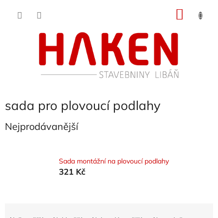
Přejít
NÁKU
na
obsah
KOŠÍK
sada pro plovoucí podlahy
Nejprodávanější
Sada montážní na plovoucí podlahy
321 Kč
Ř