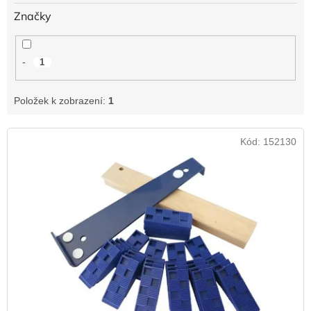
Značky
-
1
Položek k zobrazení:
1
V
Kód:
152130
ý
p
i
s
p
r
o
d
u
k
t