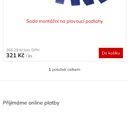
ů
Sada montážní na plovoucí podlahy
265,29 Kč bez DPH
Do košíku
321 Kč
/ ks
1
položek celkem
O
v
l
Z
á
á
d
p
a
a
Přijímáme online platby
c
t
í
í
p
r
v