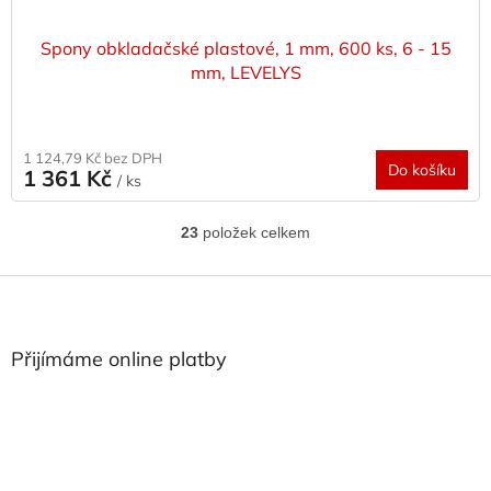
Spony obkladačské plastové, 1 mm, 600 ks, 6 - 15
mm, LEVELYS
1 124,79 Kč bez DPH
Do košíku
1 361 Kč
/ ks
23
položek celkem
O
v
l
Z
á
á
d
p
a
a
Přijímáme online platby
c
t
í
í
p
r
v
k