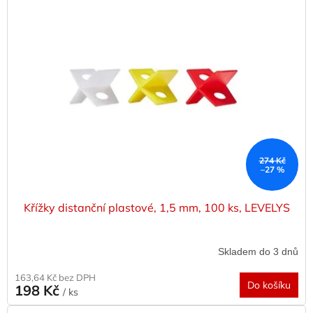
p
i
s
p
r
o
d
u
k
t
ů
274 Kč
–27 %
Křížky distanční plastové, 1,5 mm, 100 ks, LEVELYS
Skladem do 3 dnů
163,64 Kč bez DPH
Do košíku
198 Kč
/ ks