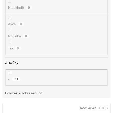
t
Na skladě
0
ů
Akce
0
Novinka
0
Tip
0
Značky
-
23
Položek k zobrazení:
23
V
Kód:
484K8101.5
ý