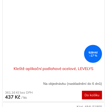
528 Kč
–17 %
Kleště aplikační podlahové ocelové, LEVELYS
Na objednávku (naskladnění do 6 dnů)
361,16 Kč bez DPH
Do košíku
437 Kč
/ ks
Kód:
484LS1900