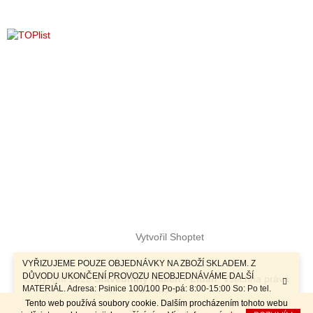
y
v
ý
p
i
s
u
Vytvořil Shoptet
VYŘIZUJEME POUZE OBJEDNÁVKY NA ZBOŽÍ SKLADEM. Z
DŮVODU UKONČENÍ PROVOZU NEOBJEDNÁVÁME DALŠÍ
Copyright 2026
Stavebniny Haken - Libáň
. Všechna práva
MATERIÁL. Adresa: Psinice 100/100 Po-pá: 8:00-15:00 So: Po tel.
vyhrazena.
dohodě Sobotní prodej a závozy materiálu po telefonické dohodě.
Tento web používá soubory cookie. Dalším procházením tohoto webu