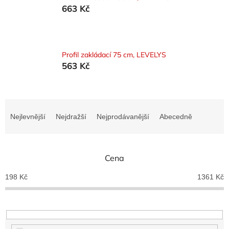
663 Kč
Profil zakládací 75 cm, LEVELYS
563 Kč
Ř
a
Nejlevnější
Nejdražší
Nejprodávanější
Abecedně
z
e
n
Cena
í
p
198
Kč
1361
Kč
r
o
d
u
k