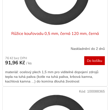
u
k
t
ů
Růžice kouřovodu 0,5 mm, černá 120 mm, černá
Naskladnění do 2 dnů
76 Kč bez DPH
Do košíku
91,96 Kč
/ ks
materiál: ocelový plech 1,5 mm pro viditelné dopojení zdrojů
tepla na tuhá paliva (kotle na tuhá paliva, krbová kamna,
kachlová kamna ...) do komína dlouhá životnost
Kód:
100088365