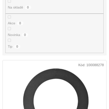
t
Na skladě
0
ů
Akce
0
Novinka
0
Tip
0
V
Kód:
100088278
ý
p
i
s
p
r
o
d