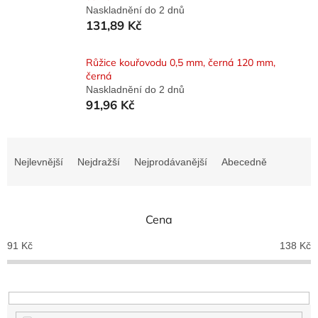
Naskladnění do 2 dnů
131,89 Kč
Růžice kouřovodu 0,5 mm, černá 120 mm,
černá
Naskladnění do 2 dnů
91,96 Kč
Ř
a
Nejlevnější
Nejdražší
Nejprodávanější
Abecedně
z
e
n
Cena
í
p
91
Kč
138
Kč
r
o
d
u
k