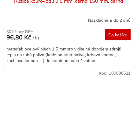
Růžice kouřovodu 0,5 mm, černá 150 mm, černá
Naskladnění do 2 dnů
80 Kč bez DPH
Do košíku
96,80 Kč
/ ks
materiál: ocelový plech 1,5 mmpro viditelné dopojení zdrojů
tepla na tuhá paliva (kotle na tuhá paliva, krbová kamna,
kachlová kamna ...) do komínadlouhá životnost
Kód:
100088511