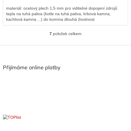
materiál: ocelový plech 1,5 mm pro viditelné dopojení zdrojů
tepla na tuhá paliva (kotle na tuhá paliva, krbová kamna,
kachlová kamna ...) do komína dlouhá životnost
7
položek celkem
O
v
l
Z
á
á
d
p
a
a
Přijímáme online platby
c
t
í
í
p
r
v
k
y
v
ý
p
i
s