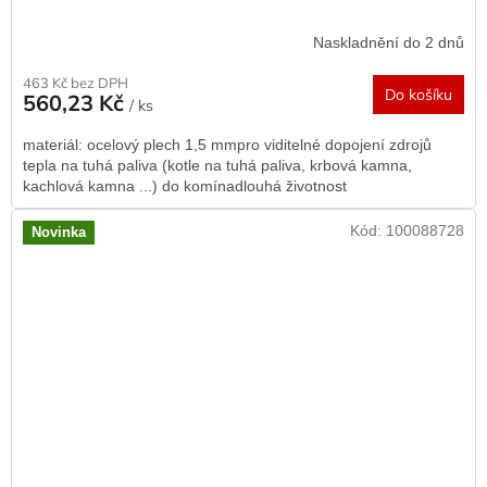
Naskladnění do 2 dnů
463 Kč bez DPH
Do košíku
560,23 Kč
/ ks
materiál: ocelový plech 1,5 mmpro viditelné dopojení zdrojů
tepla na tuhá paliva (kotle na tuhá paliva, krbová kamna,
kachlová kamna ...) do komínadlouhá životnost
Kód:
100088728
Novinka