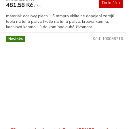
Do košíku
481,58 Kč
/ ks
materiál: ocelový plech 1,5 mmpro viditelné dopojení zdrojů
tepla na tuhá paliva (kotle na tuhá paliva, krbová kamna,
kachlová kamna ...) do komínadlouhá životnost
Kód:
100088716
Novinka