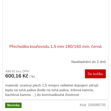
Přechodka kouřovodu 1,5 mm 180/160 mm, černá
Naskladnění do 2 dnů
496 Kč bez DPH
Do košíku
600,16 Kč
/ ks
materiál: ocelový plech 1,5 mmpro viditelné dopojení zdrojů
tepla na tuhá paliva (kotle na tuhá paliva, krbová kamna,
kachlová kamna ...) do komínadlouhá životnost
Kód:
100088735
Novinka