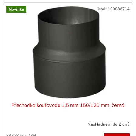
Kód:
100088714
Novinka
Přechodka kouřovodu 1,5 mm 150/120 mm, černá
Naskladnění do 2 dnů
398 Kč bez DPH