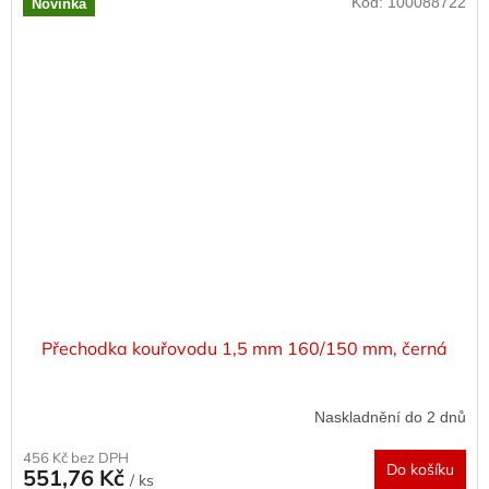
Kód:
100088722
Novinka
Přechodka kouřovodu 1,5 mm 160/150 mm, černá
Naskladnění do 2 dnů
456 Kč bez DPH
Do košíku
551,76 Kč
/ ks