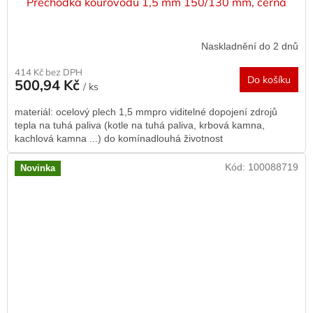
Přechodka kouřovodu 1,5 mm 150/130 mm, černá
Naskladnění do 2 dnů
414 Kč bez DPH
Do košíku
500,94 Kč
/ ks
materiál: ocelový plech 1,5 mmpro viditelné dopojení zdrojů
tepla na tuhá paliva (kotle na tuhá paliva, krbová kamna,
kachlová kamna ...) do komínadlouhá životnost
Kód:
100088719
Novinka