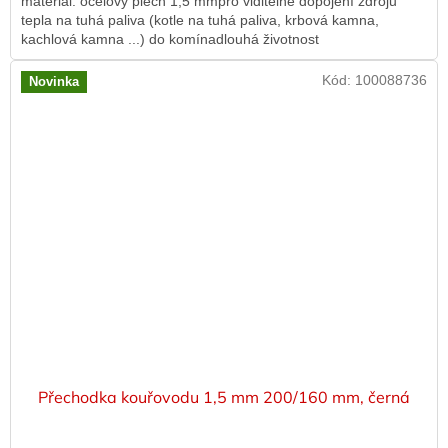
materiál: ocelový plech 1,5 mmpro viditelné dopojení zdrojů
tepla na tuhá paliva (kotle na tuhá paliva, krbová kamna,
kachlová kamna ...) do komínadlouhá životnost
Kód:
100088736
Novinka
Přechodka kouřovodu 1,5 mm 200/160 mm, černá