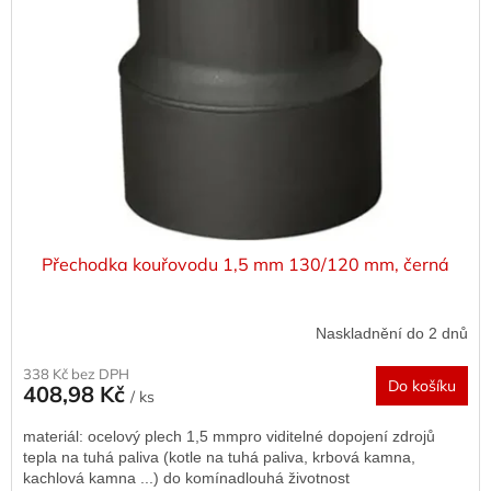
Přechodka kouřovodu 1,5 mm 130/120 mm, černá
Naskladnění do 2 dnů
338 Kč bez DPH
Do košíku
408,98 Kč
/ ks
materiál: ocelový plech 1,5 mmpro viditelné dopojení zdrojů
tepla na tuhá paliva (kotle na tuhá paliva, krbová kamna,
kachlová kamna ...) do komínadlouhá životnost