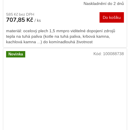
Naskladnění do 2 dnů
585 Kč bez DPH
Do košíku
707,85 Kč
/ ks
materiál: ocelový plech 1,5 mmpro viditelné dopojení zdrojů
tepla na tuhá paliva (kotle na tuhá paliva, krbová kamna,
kachlová kamna ...) do komínadlouhá životnost
Kód:
100088738
Novinka