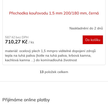
Přechodka kouřovodu 1,5 mm 200/180 mm, černá
Naskladnění do 2 dnů
587 Kč bez DPH
Do košíku
710,27 Kč
/ ks
materiál: ocelový plech 1,5 mmpro viditelné dopojení zdrojů
tepla na tuhá paliva (kotle na tuhá paliva, krbová kamna,
kachlová kamna ...) do komínadlouhá životnost
13
položek celkem
O
v
l
Z
á
á
d
p
a
a
Přijímáme online platby
c
t
í