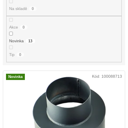
t
Na skladě
0
ů
Akce
0
Novinka
13
Tip
0
V
Kód:
100088713
Novinka
ý
p
i
s
p
r
o
d