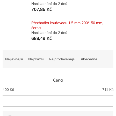
Naskladnění do 2 dnů
707,85 Kč
Přechodka kouřovodu 1,5 mm 200/150 mm,
černá
Naskladnění do 2 dnů
688,49 Kč
Ř
a
Nejlevnější
Nejdražší
Nejprodávanější
Abecedně
z
e
n
Cena
í
p
400
Kč
711
Kč
r
o
d
u
k