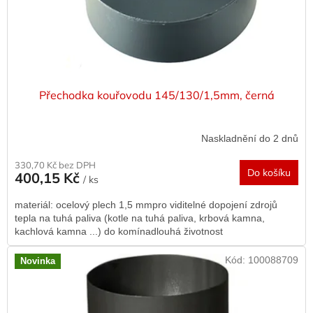
u
k
t
ů
Přechodka kouřovodu 145/130/1,5mm, černá
Naskladnění do 2 dnů
330,70 Kč bez DPH
Do košíku
400,15 Kč
/ ks
materiál: ocelový plech 1,5 mmpro viditelné dopojení zdrojů
tepla na tuhá paliva (kotle na tuhá paliva, krbová kamna,
kachlová kamna ...) do komínadlouhá životnost
Kód:
100088709
Novinka