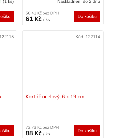
em
(1 ks)
Naskladnění do 2 dnů
50,41 Kč bez DPH
ošíku
Do košíku
61 Kč
/ ks
122115
Kód:
122114
m
Kartáč ocelový, 6 x 19 cm
72,73 Kč bez DPH
ošíku
Do košíku
88 Kč
/ ks