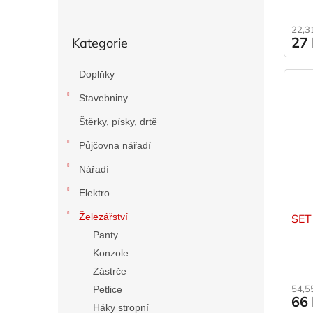
Přeskočit
22,3
27
Kategorie
kategorie
Doplňky
Stavebniny
Štěrky, písky, drtě
Půjčovna nářadí
Nářadí
Elektro
Železářství
SET 
Panty
Konzole
Zástrče
54,5
Petlice
66
Háky stropní