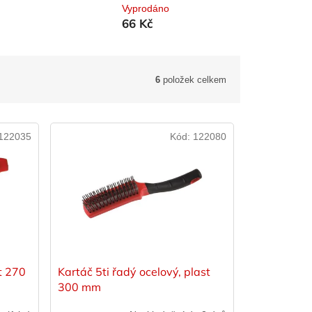
Vyprodáno
66 Kč
6
položek celkem
122035
Kód:
122080
st 270
Kartáč 5ti řadý ocelový, plast
300 mm