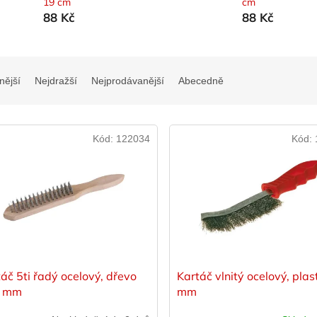
19 cm
cm
88 Kč
88 Kč
nější
Nejdražší
Nejprodávanější
Abecedně
Kód:
122034
Kód:
áč 5ti řadý ocelový, dřevo
Kartáč vlnitý ocelový, pla
0 mm
mm