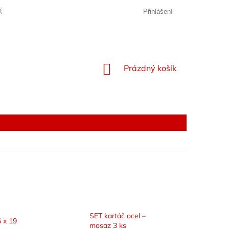
JŮ
Přihlášení
NÁKUPNÍ
Prázdný košík
KOŠÍK
SET kartáč ocel –
6 x 19
mosaz 3 ks