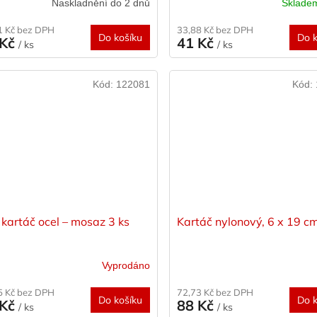
Naskladnění do 2 dnů
Sklad
1 Kč bez DPH
33,88 Kč bez DPH
Do košíku
Do k
 Kč
41 Kč
/ ks
/ ks
Kód:
122081
Kód:
kartáč ocel – mosaz 3 ks
Kartáč nylonový, 6 x 19 c
Vyprodáno
5 Kč bez DPH
72,73 Kč bez DPH
Do košíku
Do k
 Kč
88 Kč
/ ks
/ ks