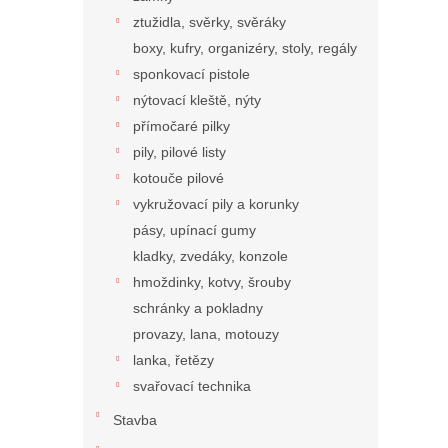
ztužidla, svěrky, svěráky
boxy, kufry, organizéry, stoly, regály
sponkovací pistole
nýtovací kleště, nýty
přímočaré pilky
pily, pilové listy
kotouče pilové
vykružovací pily a korunky
pásy, upínací gumy
kladky, zvedáky, konzole
hmoždinky, kotvy, šrouby
schránky a pokladny
provazy, lana, motouzy
lanka, řetězy
svařovací technika
Stavba