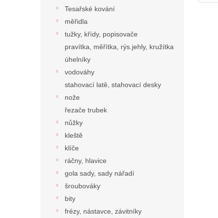
Tesařské kování
měřidla
tužky, křídy, popisovače
pravítka, měřítka, rýs.jehly, kružítka
úhelníky
vodováhy
stahovací latě, stahovací desky
nože
řezače trubek
nůžky
kleště
klíče
ráčny, hlavice
gola sady, sady nářadí
šroubováky
bity
frézy, nástavce, závitníky