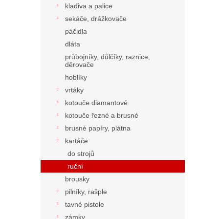
kladiva a palice
sekáče, drážkovače
páčidla
dláta
průbojníky, důlčíky, raznice,
děrovače
hoblíky
vrtáky
kotouče diamantové
kotouče řezné a brusné
brusné papíry, plátna
kartáče
do strojů
ruční
brousky
pilníky, rašple
tavné pistole
zámky