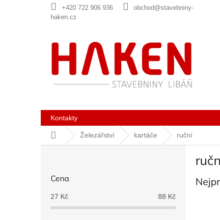
Přejít
+420 722 906 936
obchod@stavebniny-
na
haken.cz
obsah
Kontakty
Domů
Železářství
kartáče
ruční
P
ručn
o
s
Cena
Nejp
t
r
27
Kč
88
Kč
a
n