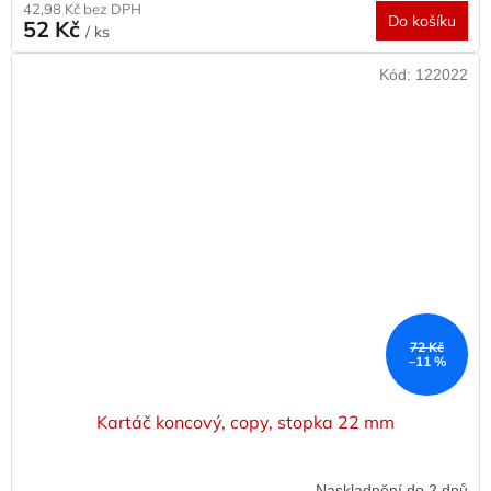
42,98 Kč bez DPH
Do košíku
52 Kč
/ ks
Kód:
122022
72 Kč
–11 %
Kartáč koncový, copy, stopka 22 mm
Naskladnění do 2 dnů