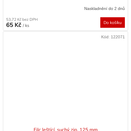
Naskladnění do 2 dnů
53,72 Kč bez DPH
Do košíku
65 Kč
/ ks
Kód:
122071
Filc leštící, suchý zip, 125 mm