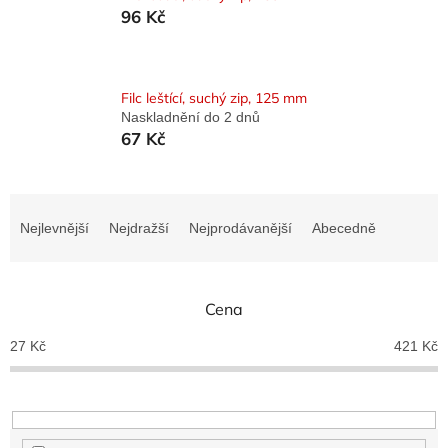
96 Kč
Filc leštící, suchý zip, 125 mm
Naskladnění do 2 dnů
67 Kč
Ř
a
Nejlevnější
Nejdražší
Nejprodávanější
Abecedně
z
e
n
Cena
í
p
27
Kč
421
Kč
r
o
d
u
k