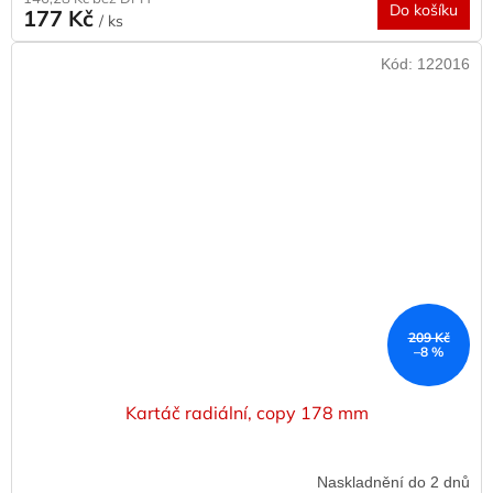
Do košíku
177 Kč
/ ks
Kód:
122016
209 Kč
–8 %
Kartáč radiální, copy 178 mm
Naskladnění do 2 dnů