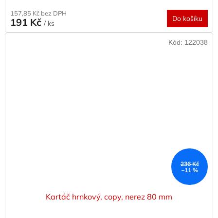
157,85 Kč bez DPH
Do košíku
191 Kč
/ ks
Kód:
122038
236 Kč
–11 %
Kartáč hrnkový, copy, nerez 80 mm