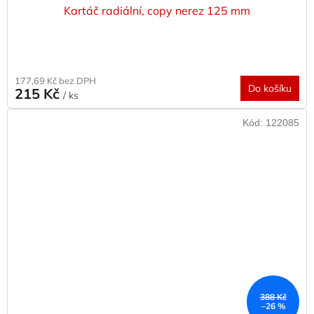
Kartáč radiální, copy nerez 125 mm
177,69 Kč bez DPH
Do košíku
215 Kč
/ ks
Kód:
122085
388 Kč
–26 %