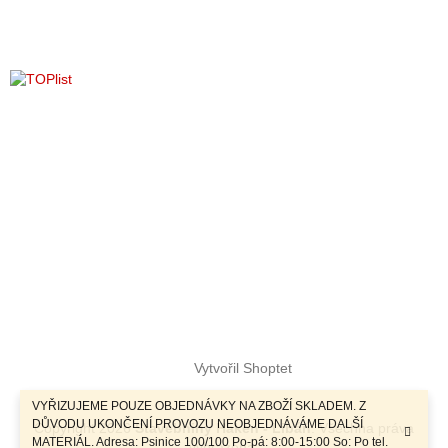
k
y
v
ý
p
i
s
u
Vytvořil Shoptet
VYŘIZUJEME POUZE OBJEDNÁVKY NA ZBOŽÍ SKLADEM. Z
DŮVODU UKONČENÍ PROVOZU NEOBJEDNÁVÁME DALŠÍ
Copyright 2026
Stavebniny Haken - Libáň
. Všechna práva
MATERIÁL. Adresa: Psinice 100/100 Po-pá: 8:00-15:00 So: Po tel.
vyhrazena.