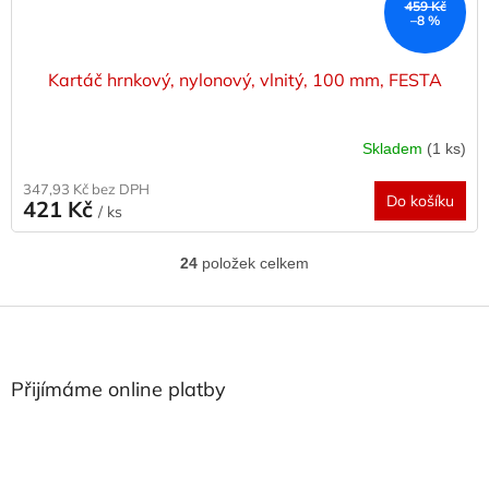
459 Kč
–8 %
Kartáč hrnkový, nylonový, vlnitý, 100 mm, FESTA
Skladem
(1 ks)
347,93 Kč bez DPH
Do košíku
421 Kč
/ ks
24
položek celkem
O
v
l
Z
á
á
d
p
a
a
Přijímáme online platby
c
t
í
í
p
r
v