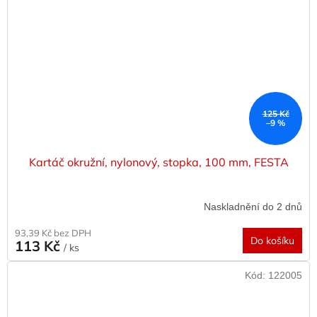
125 Kč
–9 %
Kartáč okružní, nylonový, stopka, 100 mm, FESTA
Naskladnění do 2 dnů
93,39 Kč bez DPH
Do košíku
113 Kč
/ ks
Kód:
122005