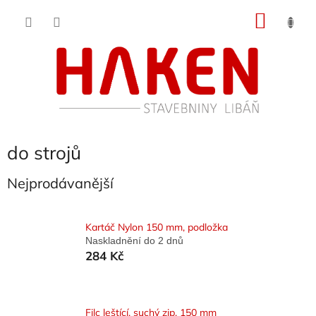
Přejít
NÁKU
na
obsah
KOŠÍK
do strojů
Nejprodávanější
Kartáč Nylon 150 mm, podložka
Naskladnění do 2 dnů
284 Kč
Filc leštící, suchý zip, 150 mm