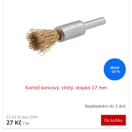
p
i
s
p
r
o
d
u
k
t
ů
30 Kč
–10 %
Kartáč koncový, vlnitý, stopka 17 mm
Naskladnění do 2 dnů
22,31 Kč bez DPH
Do košíku
27 Kč
/ ks