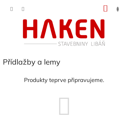
Přejít
NÁKU
na
obsah
KOŠÍK
Přídlažby a lemy
Produkty teprve připravujeme.