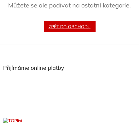
Můžete se ale podívat na ostatní kategorie.
ZPĚT DO OBCHODU
Z
á
p
a
Přijímáme online platby
t
í