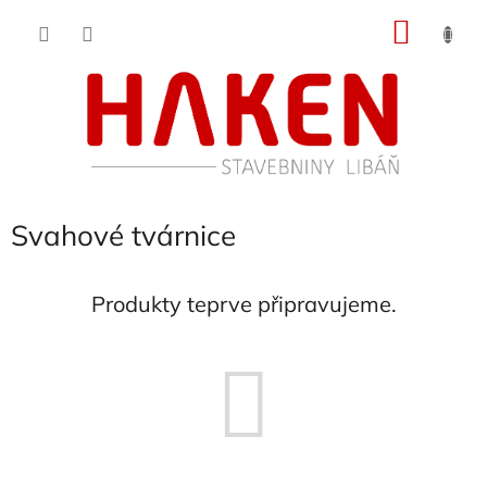
Přejít
NÁKU
na
obsah
KOŠÍK
Svahové tvárnice
Produkty teprve připravujeme.