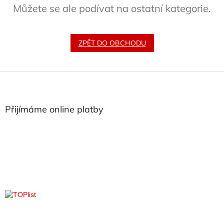
Můžete se ale podívat na ostatní kategorie.
ZPĚT DO OBCHODU
Z
á
p
a
Přijímáme online platby
t
í