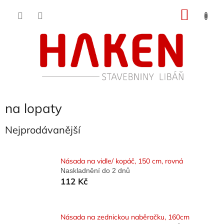
Přejít
NÁKU
na
obsah
KOŠÍK
na lopaty
Nejprodávanější
Násada na vidle/ kopáč, 150 cm, rovná
Naskladnění do 2 dnů
112 Kč
Násada na zednickou naběračku, 160cm