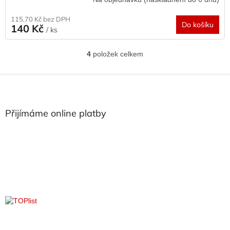
115,70 Kč bez DPH
Do košíku
140 Kč
/ ks
4
položek celkem
O
v
l
Z
á
á
d
p
a
a
Přijímáme online platby
c
t
í
í
p
r
v
k
y
v
ý
p
i
s