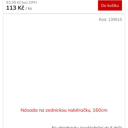
93,39 Kč bez DPH
Do košíku
113 Kč
/ ks
Kód:
139615
Násada na zednickou naběračku, 160cm
Na objednávku (naskladnění do 6 dnů)