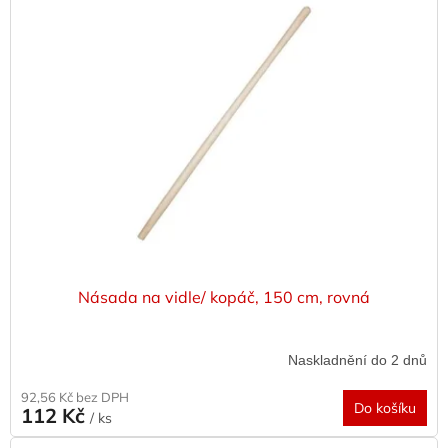
p
i
s
p
r
o
d
u
k
t
ů
Násada na vidle/ kopáč, 150 cm, rovná
Naskladnění do 2 dnů
92,56 Kč bez DPH
Do košíku
112 Kč
/ ks