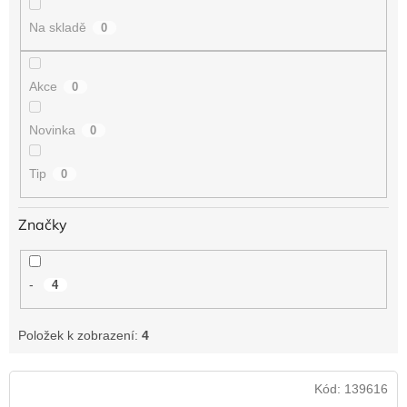
t
Na skladě
0
ů
Akce
0
Novinka
0
Tip
0
Značky
-
4
Položek k zobrazení:
4
V
Kód:
139616
ý