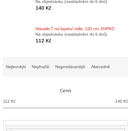
Na objednávku (naskladnění do 6 dnů)
140 Kč
Násada T na lopatu/ vidle, 120 cm, ENPRO
Na objednávku (naskladnění do 6 dnů)
112 Kč
Ř
a
Nejlevnější
Nejdražší
Nejprodávanější
Abecedně
z
e
n
Cena
í
p
112
Kč
140
Kč
r
o
d
u
k