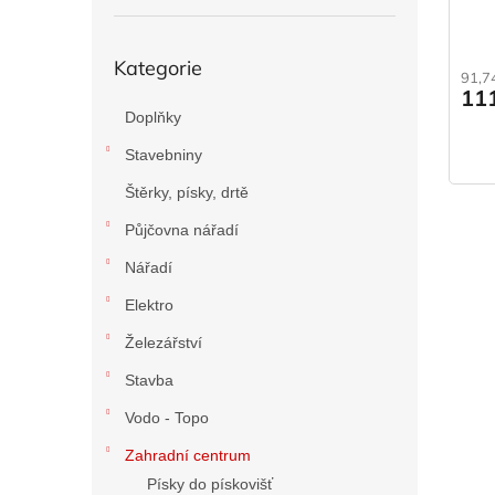
ů
Přeskočit
Kategorie
kategorie
91,7
11
Doplňky
Stavebniny
Štěrky, písky, drtě
Půjčovna nářadí
Nářadí
Elektro
Železářství
Stavba
Vodo - Topo
Zahradní centrum
Písky do pískovišť