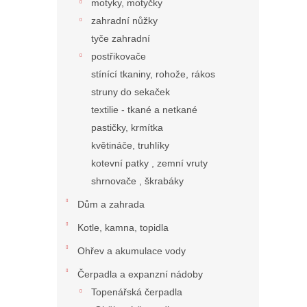
motyky, motyčky
zahradní nůžky
tyče zahradní
postřikovače
stínící tkaniny, rohože, rákos
struny do sekaček
textilie - tkané a netkané
pastičky, krmítka
květináče, truhlíky
kotevní patky , zemní vruty
shrnovače , škrabáky
Dům a zahrada
Kotle, kamna, topidla
Ohřev a akumulace vody
Čerpadla a expanzní nádoby
Topenářská čerpadla