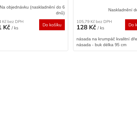
Na objednávku (naskladnění do 6
Naskladnění d
dnů)
4 Kč bez DPH
105,79 Kč bez DPH
Do košíku
Do k
1 Kč
128 Kč
/ ks
/ ks
násada na krumpáč kvalitní dř
násada - buk délka 95 cm
O
v
l
á
d
a
c
í
p
r
v
k
y