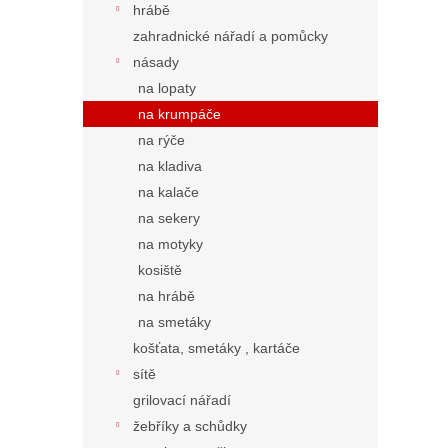
hrábě
zahradnické nářadí a pomůcky
násady
na lopaty
na krumpáče
na rýče
na kladiva
na kalače
na sekery
na motyky
kosiště
na hrábě
na smetáky
košťata, smetáky , kartáče
sítě
grilovací nářadí
žebříky a schůdky