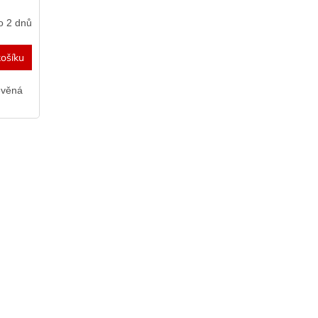
o 2 dnů
ošíku
evěná