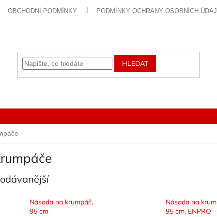
OBCHODNÍ PODMÍNKY
PODMÍNKY OCHRANY OSOBNÍCH ÚDA
HLEDAT
umpáče
krumpáče
rodávanější
Násada na krumpáč,
Násada na krum
95 cm
95 cm, ENPRO