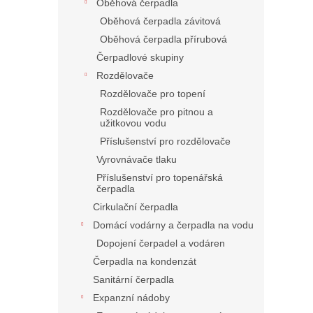
Oběhová čerpadla
Oběhová čerpadla závitová
Oběhová čerpadla přírubová
Čerpadlové skupiny
Rozdělovače
Rozdělovače pro topení
Rozdělovače pro pitnou a
užitkovou vodu
Příslušenství pro rozdělovače
Vyrovnávače tlaku
Příslušenství pro topenářská
čerpadla
Cirkulační čerpadla
Domácí vodárny a čerpadla na vodu
Dopojení čerpadel a vodáren
Čerpadla na kondenzát
Sanitární čerpadla
Expanzní nádoby