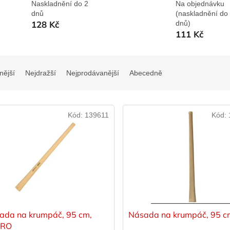
Naskladnění do 2
Na objednávku
dnů
(naskladnění do
128 Kč
dnů)
111 Kč
nější
Nejdražší
Nejprodávanější
Abecedně
Kód:
139611
Kód:
ada na krumpáč, 95 cm,
Násada na krumpáč, 95 c
PRO