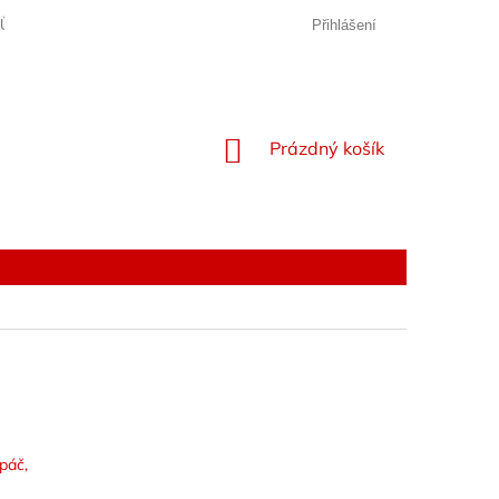
JŮ
Přihlášení
NÁKUPNÍ
Prázdný košík
KOŠÍK
páč,