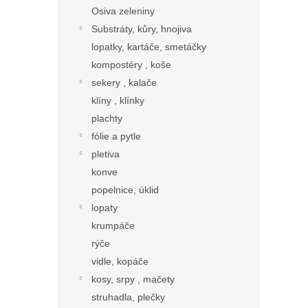
Osiva zeleniny
Substráty, kůry, hnojiva
lopatky, kartáče, smetáčky
kompostéry , koše
sekery , kalače
klíny , klínky
plachty
fólie a pytle
pletiva
konve
popelnice, úklid
lopaty
krumpáče
rýče
vidle, kopáče
kosy, srpy , mačety
struhadla, plečky