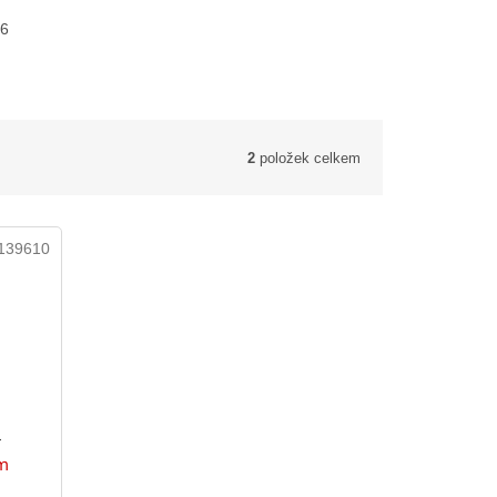
 6
2
položek celkem
139610
m