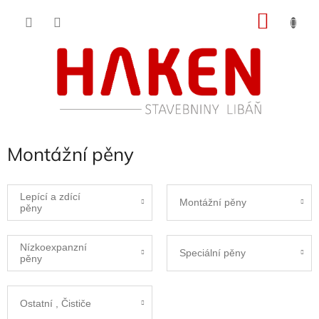
Přejít
NÁKU
na
obsah
KOŠÍK
Montážní pěny
Lepící a zdící
Montážní pěny
pěny
Nízkoexpanzní
Speciální pěny
pěny
Ostatní , Čističe