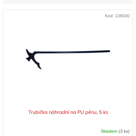
V
Kód:
138030
ý
p
i
s
p
r
o
d
u
k
t
ů
Trubička náhradní na PU pěnu, 5 ks
Skladem
(3 ks)