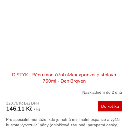
DISTYK - Pěna montážní nízkoexpanzní pistolová
750ml - Den Braven
Naskladnění do 2 dnů
120,75 Kč bez DPH
Do košíku
146,11 Kč
/ ks
Pro speciální montáže, kde je nutná minimální expanze a vyšší
hustota vytvrzující pěny (obložkové zárubně, parapetní desky,