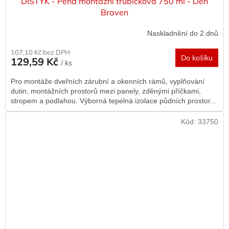
DISTYK - Pěna montážní trubičková 750 ml - Den
Braven
Naskladnění do 2 dnů
107,10 Kč bez DPH
Do košíku
129,59 Kč
/ ks
Pro montáže dveřních zárubní a okenních rámů, vyplňování
dutin, montážních prostorů mezi panely, zděnými příčkami,
stropem a podlahou. Výborná tepelná izolace půdních prostor...
Kód:
33750