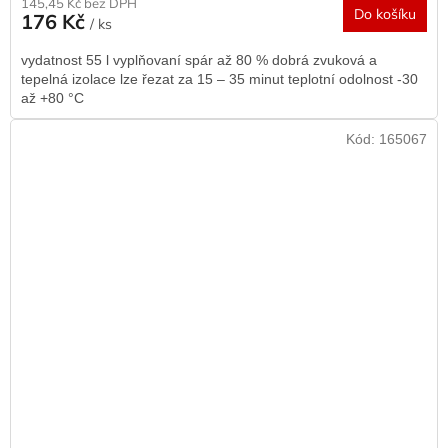
145,45 Kč bez DPH
Do košíku
176 Kč
/ ks
vydatnost 55 l vyplňovaní spár až 80 % dobrá zvuková a
tepelná izolace lze řezat za 15 – 35 minut teplotní odolnost -30
až +80 °C
Kód:
165067