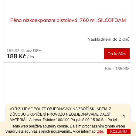
Pěna nízkoexpanzní pistolová, 760 ml, SILCOFOAM
Naskladnění do 2 dnů
155,37 Kč bez DPH
Do košíku
188 Kč
/ ks
Kód:
165038
VYŘIZUJEME POUZE OBJEDNÁVKY NA ZBOŽÍ SKLADEM. Z
DŮVODU UKONČENÍ PROVOZU NEOBJEDNÁVÁME DALŠÍ
MATERIÁL. Adresa: Psinice 100/100 Po-pá: 8:00-15:00 So: Po tel.
dohodě Sobotní prodej a závozy materiálu po telefonické dohodě.
Tento web používá soubory cookie. Dalším procházením tohoto webu
ROZUMÍM
vyjadřujete souhlas s jejich používáním.. Více informací
zde
.