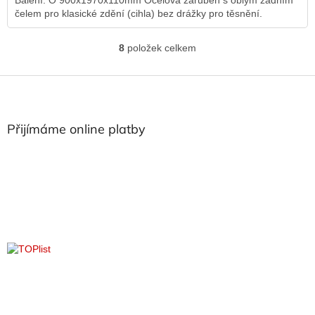
Balení: O 900x1970x110mm Ocelová zárubeň s oblým zadním
čelem pro klasické zdění (cihla) bez drážky pro těsnění.
8
položek celkem
O
v
l
Z
á
á
d
p
a
a
Přijímáme online platby
c
t
í
í
p
r
v
k
y
v
ý
p
i
s
u