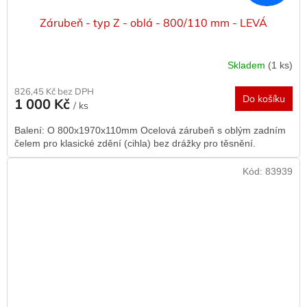
Zárubeň - typ Z - oblá - 800/110 mm - LEVÁ
Skladem
(1 ks)
826,45 Kč bez DPH
Do košíku
1 000 Kč
/ ks
Balení: O 800x1970x110mm Ocelová zárubeň s oblým zadním
čelem pro klasické zdění (cihla) bez drážky pro těsnění.
Kód:
83939