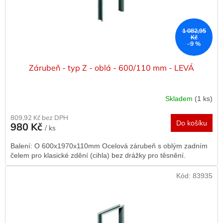
u
k
t
1 082,95
ů
Kč
–9 %
Zárubeň - typ Z - oblá - 600/110 mm - LEVÁ
Skladem
(1 ks)
809,92 Kč bez DPH
Do košíku
980 Kč
/ ks
Balení: O 600x1970x110mm Ocelová zárubeň s oblým zadním
čelem pro klasické zdění (cihla) bez drážky pro těsnění.
Kód:
83935