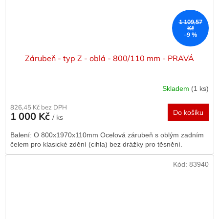
1 109,57
Kč
–9 %
Zárubeň - typ Z - oblá - 800/110 mm - PRAVÁ
Skladem
(1 ks)
826,45 Kč bez DPH
Do košíku
1 000 Kč
/ ks
Balení: O 800x1970x110mm Ocelová zárubeň s oblým zadním
čelem pro klasické zdění (cihla) bez drážky pro těsnění.
Kód:
83940