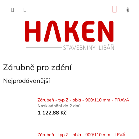
Přejít
NÁKU
na
obsah
KOŠÍK
Zárubně pro zdění
Nejprodávanější
Zárubeň - typ Z - oblá - 900/110 mm - PRAVÁ
Naskladnění do 2 dnů
1 122,88 Kč
Zárubeň - typ Z - oblá - 900/110 mm - LEVÁ