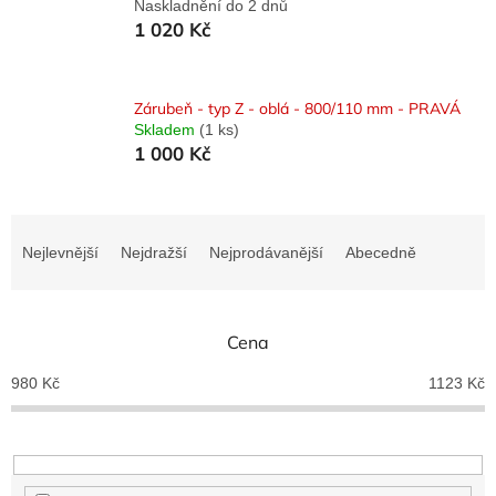
Naskladnění do 2 dnů
1 020 Kč
Zárubeň - typ Z - oblá - 800/110 mm - PRAVÁ
Skladem
(1 ks)
1 000 Kč
Ř
a
Nejlevnější
Nejdražší
Nejprodávanější
Abecedně
z
e
n
Cena
í
p
980
Kč
1123
Kč
r
o
d
u
k