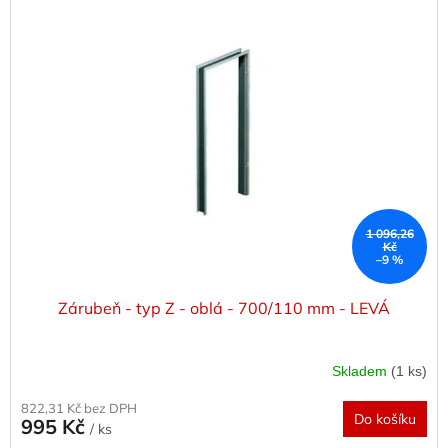
1 096,26
Kč
–9 %
Zárubeň - typ Z - oblá - 700/110 mm - LEVÁ
Skladem
(1 ks)
822,31 Kč bez DPH
Do košíku
995 Kč
/ ks