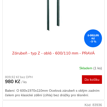
1 082,95
Kč
–9 %
Zárubeň - typ Z - oblá - 600/110 mm - PRAVÁ
Skladem
(1 ks)
809,92 Kč bez DPH
Do košíku
980 Kč
/ ks
Balení: O 600x1970x110mm Ocelová zárubeň s oblým zadním
čelem pro klasické zdění (cihla) bez drážky pro těsnění.
Kód:
83936