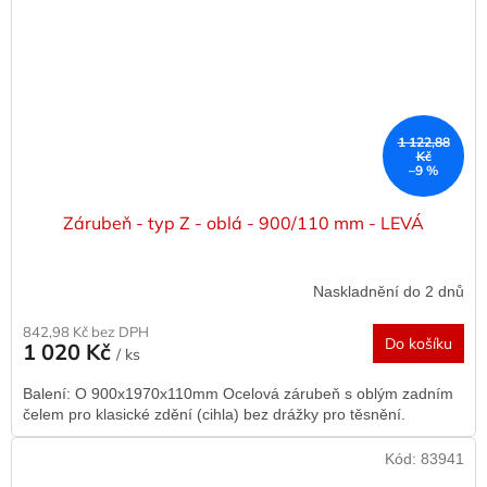
1 122,88
Kč
–9 %
Zárubeň - typ Z - oblá - 900/110 mm - LEVÁ
Naskladnění do 2 dnů
842,98 Kč bez DPH
Do košíku
1 020 Kč
/ ks
Balení: O 900x1970x110mm Ocelová zárubeň s oblým zadním
čelem pro klasické zdění (cihla) bez drážky pro těsnění.
Kód:
83941