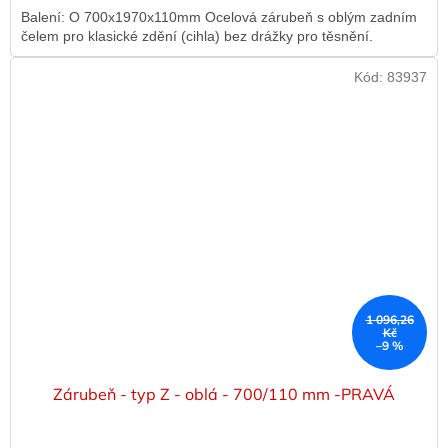
Balení: O 700x1970x110mm Ocelová zárubeň s oblým zadním
čelem pro klasické zdění (cihla) bez drážky pro těsnění.
Kód:
83937
1 096,26
Kč
–9 %
Zárubeň - typ Z - oblá - 700/110 mm -PRAVÁ