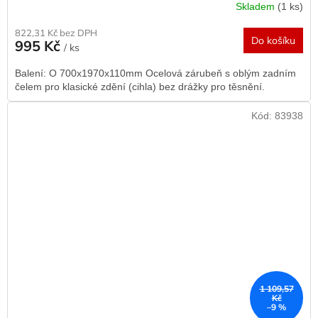
Skladem
(1 ks)
822,31 Kč bez DPH
Do košíku
995 Kč
/ ks
Balení: O 700x1970x110mm Ocelová zárubeň s oblým zadním
čelem pro klasické zdění (cihla) bez drážky pro těsnění.
Kód:
83938
1 109,57
Kč
–9 %