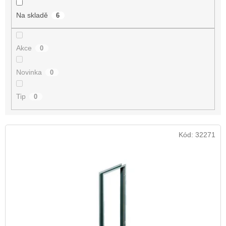
t
Na skladě
6
ů
Akce
0
Novinka
0
Tip
0
V
Kód:
32271
ý
p
i
s
p
r
o
d