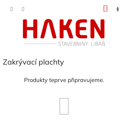
Přejít
NÁKU
na
obsah
KOŠÍK
Zakrývací plachty
Produkty teprve připravujeme.