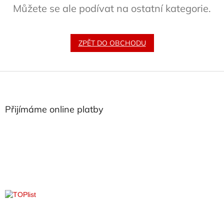
Můžete se ale podívat na ostatní kategorie.
ZPĚT DO OBCHODU
Z
á
p
a
Přijímáme online platby
t
í