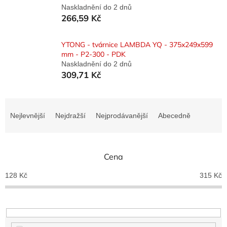
Naskladnění do 2 dnů
266,59 Kč
YTONG - tvárnice LAMBDA YQ - 375x249x599
mm - P2-300 - PDK
Naskladnění do 2 dnů
309,71 Kč
Ř
a
Nejlevnější
Nejdražší
Nejprodávanější
Abecedně
z
e
n
Cena
í
p
128
Kč
315
Kč
r
o
d
u
k