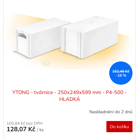
p
i
s
p
r
o
d
u
k
t
ů
152,46 Kč
–16 %
YTONG - tvárnice - 250x249x599 mm - P4-500 -
HLADKÁ
Naskladnění do 2 dnů
105,84 Kč bez DPH
Do košíku
128,07 Kč
/ ks