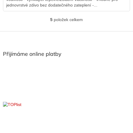
jednovrstvé zdivo bez dodatečného zateplení -...
5
položek celkem
O
v
l
Z
á
á
d
p
a
a
Přijímáme online platby
c
t
í
í
p
r
v
k
y
v
ý
p
i
s
u