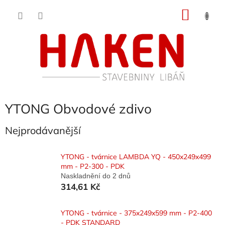
Přejít
NÁKU
na
obsah
KOŠÍK
YTONG Obvodové zdivo
Nejprodávanější
YTONG - tvárnice LAMBDA YQ - 450x249x499
mm - P2-300 - PDK
Naskladnění do 2 dnů
314,61 Kč
YTONG - tvárnice - 375x249x599 mm - P2-400
- PDK STANDARD