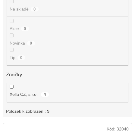
t
Na skladě
0
ů
Akce
0
Novinka
0
Tip
0
Značky
Xella CZ, s.r.o.
4
Položek k zobrazení:
5
V
Kód:
32040
ý