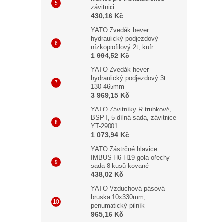
závitnici
430,16 Kč
YATO Zvedák hever
hydraulický podjezdový
nízkoprofilový 2t, kufr
1 994,52 Kč
YATO Zvedák hever
hydraulický podjezdový 3t
130-465mm
3 969,15 Kč
YATO Závitníky R trubkové,
BSPT, 5-dílná sada, závitnice
YT-29001
1 073,94 Kč
YATO Zástrčné hlavice
IMBUS H6-H19 gola ořechy
sada 8 kusů kované
438,02 Kč
YATO Vzduchová pásová
bruska 10x330mm,
penumatický pilník
965,16 Kč