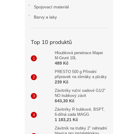
Spojovací materiál
Barvy a laky
Top 10 produktů
Hloubková penetrace Mapei
M-Grunt 10L
489 Kč
PRESTO 500 g Přírodní
přípravek na slimáky a plzáky
239 Kč
Závitníky ruční sadové G1/2"
NO trubkový závit
643,30 Kč
Závitníky R trubkové, BSPT,
6-dílná sada MAGG
1 183,21 Kč
Závitník na trubky 2" náhradní
hlavice pro instalatérskou