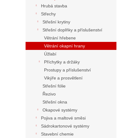
n
Hrubá stavba
í
Střechy
p
Střešní krytiny
a
n
Střešní doplňky a příslušenství
e
Větrání hřebene
l
Větrání okapní hrany
Úžlabí
Příchytky a držáky
Prostupy a příslušenství
Vikýře a prosvětlení
Střešní fólie
Řezivo
Střešní okna
Okapové systémy
Pojiva a maltové směsi
Sádrokartonové systémy
Stavební chemie