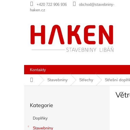
Přejít
+420 722 906 936
obchod@stavebniny-
na
haken.cz
obsah
Kontakty
Domů
Stavebniny
Střechy
Střešní doplň
P
Větr
o
Přeskočit
s
Kategorie
kategorie
t
r
Doplňky
a
n
Stavebniny