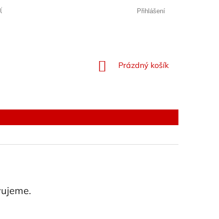
JŮ
Přihlášení
NÁKUPNÍ
Prázdný košík
KOŠÍK
vujeme.