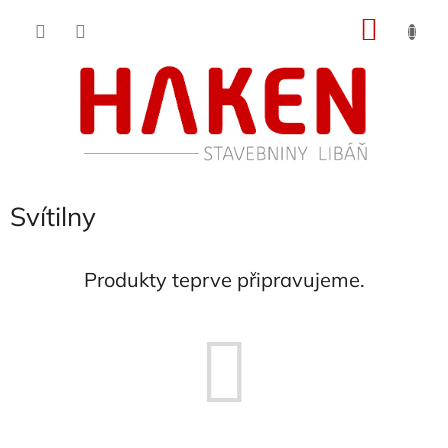
Přejít
NÁKU
na
obsah
KOŠÍK
Svítilny
Produkty teprve připravujeme.