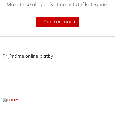
Můžete se ale podívat na ostatní kategorie.
ZPĚT DO OBCHODU
Z
á
p
a
Přijímáme online platby
t
í