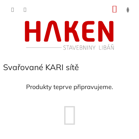
Přejít
NÁKU
na
obsah
KOŠÍK
Svařované KARI sítě
Produkty teprve připravujeme.