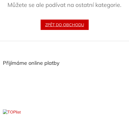
Můžete se ale podívat na ostatní kategorie.
ZPĚT DO OBCHODU
Z
á
p
a
Přijímáme online platby
t
í