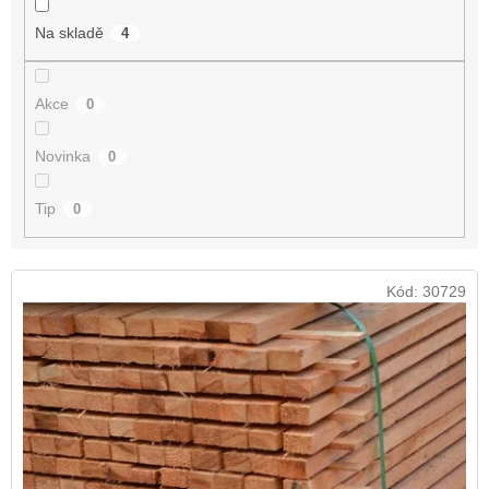
t
Na skladě
4
ů
Akce
0
Novinka
0
Tip
0
V
Kód:
30729
ý
p
i
s
p
r
o
d