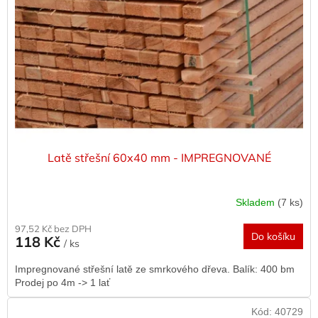
Latě střešní 60x40 mm - IMPREGNOVANÉ
Skladem
(7 ks)
97,52 Kč bez DPH
Do košíku
118 Kč
/ ks
Impregnované střešní latě ze smrkového dřeva. Balík: 400 bm
Prodej po 4m -> 1 lať
Kód:
40729