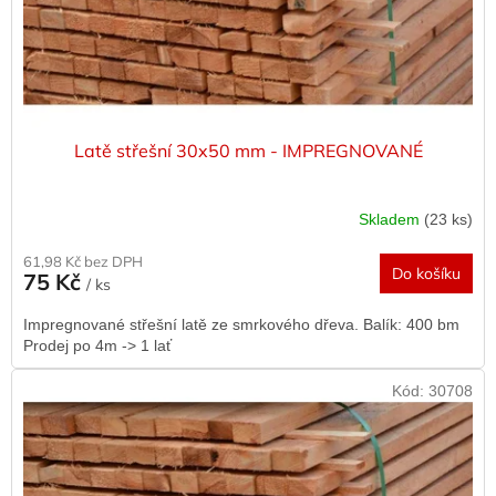
u
k
t
ů
Latě střešní 30x50 mm - IMPREGNOVANÉ
Skladem
(23 ks)
61,98 Kč bez DPH
Do košíku
75 Kč
/ ks
Impregnované střešní latě ze smrkového dřeva. Balík: 400 bm
Prodej po 4m -> 1 lať
Kód:
30708