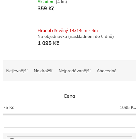
Skladem
(4 ks)
359 Kč
Hranol dřevěný 14x14cm - 4m
Na objednávku (naskladnění do 6 dnů)
1 095 Kč
Ř
a
Nejlevnější
Nejdražší
Nejprodávanější
Abecedně
z
e
n
Cena
í
p
75
Kč
1095
Kč
r
o
d
u
k