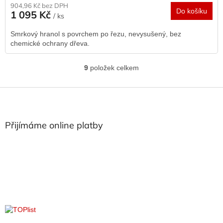
904,96 Kč bez DPH
Do košíku
1 095 Kč
/ ks
Smrkový hranol s povrchem po řezu, nevysušený, bez
chemické ochrany dřeva.
9
položek celkem
O
v
l
Z
á
á
d
p
a
a
Přijímáme online platby
c
t
í
í
p
r
v
k
y
v
ý
p