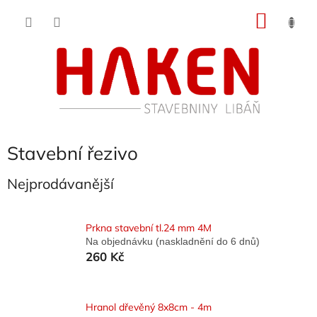
Přejít
NÁKU
na
obsah
KOŠÍK
Stavební řezivo
Nejprodávanější
Prkna stavební tl.24 mm 4M
Na objednávku (naskladnění do 6 dnů)
260 Kč
Hranol dřevěný 8x8cm - 4m