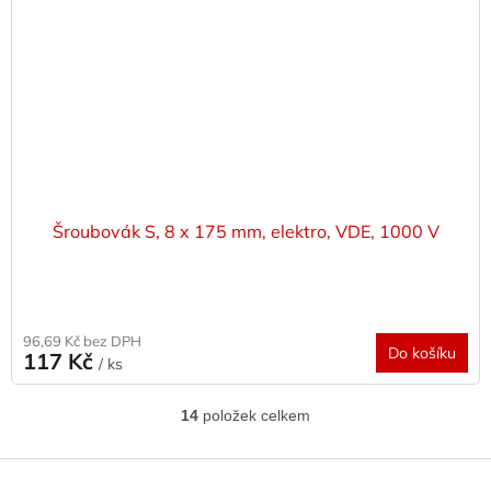
Šroubovák S, 8 x 175 mm, elektro, VDE, 1000 V
96,69 Kč bez DPH
Do košíku
117 Kč
/ ks
14
položek celkem
O
v
l
Z
á