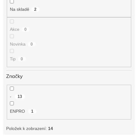
t
Na skladě
2
ů
Akce
0
Novinka
0
Tip
0
Značky
-
13
ENPRO
1
Položek k zobrazení:
14