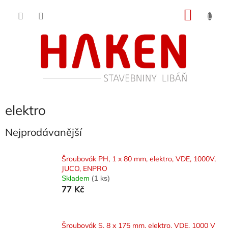
Přejít
NÁKU
na
obsah
KOŠÍK
elektro
Nejprodávanější
Šroubovák PH, 1 x 80 mm, elektro, VDE, 1000V,
JUCO, ENPRO
Skladem
(1 ks)
77 Kč
Šroubovák S, 8 x 175 mm, elektro, VDE, 1000 V