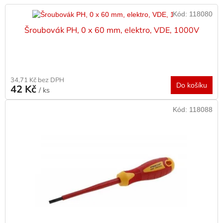
V
Kód:
118080
ý
p
Šroubovák PH, 0 x 60 mm, elektro, VDE, 1000V
i
s
p
r
34,71 Kč bez DPH
o
Do košíku
42 Kč
/ ks
d
u
Kód:
118088
k
t
ů