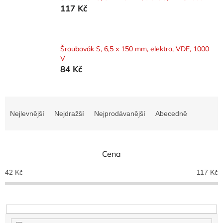
117 Kč
Šroubovák S, 6,5 x 150 mm, elektro, VDE, 1000
V
84 Kč
Ř
a
Nejlevnější
Nejdražší
Nejprodávanější
Abecedně
z
e
n
Cena
í
p
42
Kč
117
Kč
r
o
d
u
k