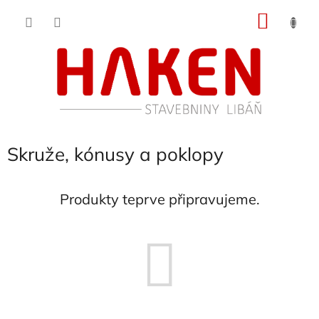
Přejít
NÁKU
na
obsah
KOŠÍK
Skruže, kónusy a poklopy
Produkty teprve připravujeme.