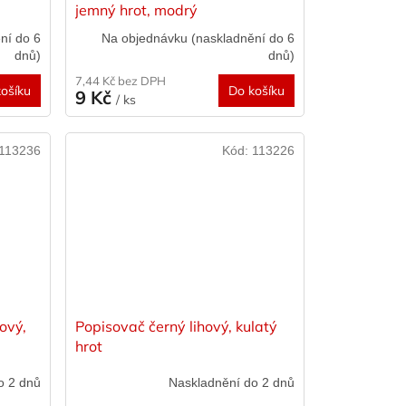
jemný hrot, modrý
ní do 6
Na objednávku (naskladnění do 6
dnů)
dnů)
7,44 Kč bez DPH
ošíku
Do košíku
9 Kč
/ ks
113236
Kód:
113226
ový,
Popisovač černý lihový, kulatý
hrot
o 2 dnů
Naskladnění do 2 dnů