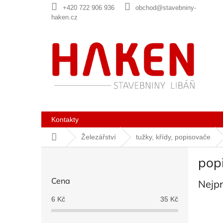
Přejít
+420 722 906 936
obchod@stavebniny-
na
haken.cz
obsah
Kontakty
Domů
Železářství
tužky, křídy, popisovače
P
pop
o
s
Cena
Nejp
t
r
6
Kč
35
Kč
a
n