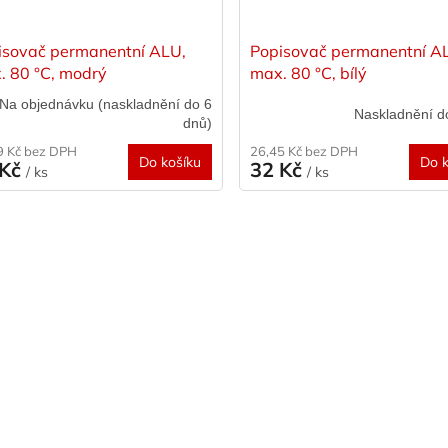
isovač permanentní ALU,
Popisovač permanentní A
. 80 °C, modrý
max. 80 °C, bílý
Na objednávku (naskladnění do 6
Naskladnění d
dnů)
9 Kč bez DPH
26,45 Kč bez DPH
Do košíku
Do k
 Kč
32 Kč
/ ks
/ ks
O
v
l
á
d
a
c
í
p
r
v
k