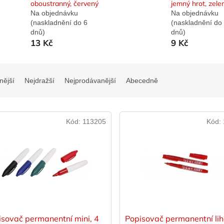
oboustranný, červený
jemný hrot, zele
Na objednávku
Na objednávku
(naskladnění do 6
(naskladnění do
dnů)
dnů)
13 Kč
9 Kč
nější
Nejdražší
Nejprodávanější
Abecedně
Kód:
113205
Kód:
isovač permanentní mini, 4
Popisovač permanentní lih