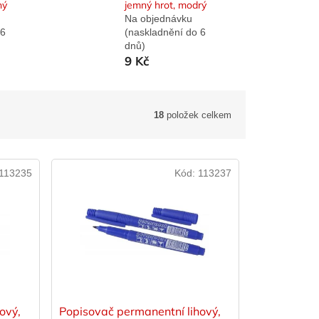
ný
jemný hrot, modrý
Na objednávku
 6
(naskladnění do 6
dnů)
9 Kč
18
položek celkem
113235
Kód:
113237
ový,
Popisovač permanentní lihový,