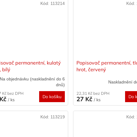
Kód:
113214
Kód:
isovač permanentní, kulatý
Popisovač permanentní, tl
, bílý
hrot, červený
Na objednávku (naskladnění do 6
Naskladnění d
dnů)
7 Kč bez DPH
22,31 Kč bez DPH
Do košíku
Do k
 Kč
27 Kč
/ ks
/ ks
Kód:
113219
Kód: