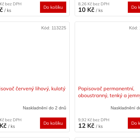
 Kč bez DPH
8,26 Kč bez DPH
Do košíku
Do k
Kč
10 Kč
/ ks
/ ks
Kód:
113225
Kód:
sovač červený lihový, kulatý
Popisovač permanentní,
oboustranný, tenký a jemn
hrot, černý
Naskladnění do 2 dnů
Naskladnění d
 Kč bez DPH
9,92 Kč bez DPH
Do košíku
Do k
 Kč
12 Kč
/ ks
/ ks