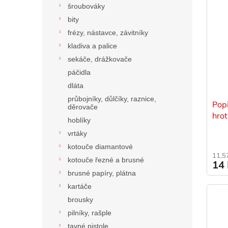
šroubováky
bity
frézy, nástavce, závitníky
kladiva a palice
sekáče, drážkovače
páčidla
dláta
průbojníky, důlčíky, raznice,
Pop
děrovače
hrot
hoblíky
vrtáky
kotouče diamantové
11,5
kotouče řezné a brusné
14
brusné papíry, plátna
kartáče
brousky
pilníky, rašple
tavné pistole