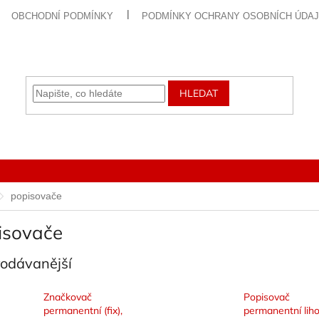
OBCHODNÍ PODMÍNKY
PODMÍNKY OCHRANY OSOBNÍCH ÚDA
HLEDAT
popisovače
isovače
rodávanější
Značkovač
Popisovač
permanentní (fix),
permanentní liho