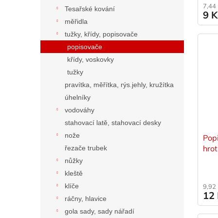
7,44
Tesařské kování
9 
měřidla
tužky, křídy, popisovače
popisovače
křídy, voskovky
tužky
pravítka, měřítka, rýs.jehly, kružítka
úhelníky
vodováhy
stahovací latě, stahovací desky
nože
Popi
hrot
řezače trubek
nůžky
kleště
klíče
9,92
12
ráčny, hlavice
gola sady, sady nářadí