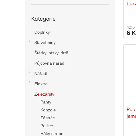
bar
t
ů
Přeskočit
Kategorie
kategorie
4,96
6 
Doplňky
Stavebniny
Štěrky, písky, drtě
Půjčovna nářadí
Nářadí
Elektro
Železářství
Panty
Pop
Konzole
jemn
Zástrče
Petlice
Háky stropní