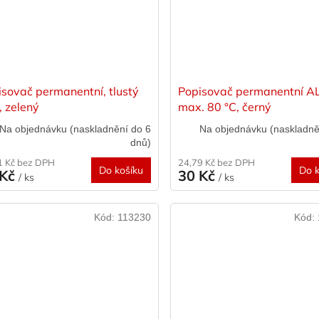
isovač permanentní, tlustý
Popisovač permanentní A
, zelený
max. 80 °C, černý
Na objednávku (naskladnění do 6
Na objednávku (naskladně
dnů)
1 Kč bez DPH
24,79 Kč bez DPH
Do košíku
Do k
 Kč
30 Kč
/ ks
/ ks
Kód:
113230
Kód: