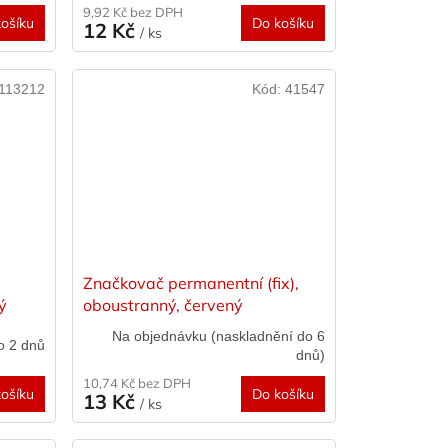
9,92 Kč bez DPH
ošíku
Do košíku
12 Kč
/ ks
113212
Kód:
41547
Značkovač permanentní (fix),
ý
oboustranný, červený
Na objednávku (naskladnění do 6
o 2 dnů
dnů)
10,74 Kč bez DPH
ošíku
Do košíku
13 Kč
/ ks