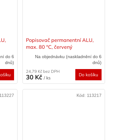
LU,
Popisovač permanentní ALU,
max. 80 °C, červený
ní do 6
Na objednávku (naskladnění do 6
dnů)
dnů)
24,79 Kč bez DPH
ošíku
Do košíku
30 Kč
/ ks
113227
Kód:
113217