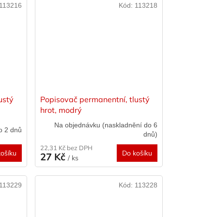
113216
Kód:
113218
ustý
Popisovač permanentní, tlustý
hrot, modrý
Na objednávku (naskladnění do 6
o 2 dnů
dnů)
22,31 Kč bez DPH
ošíku
Do košíku
27 Kč
/ ks
113229
Kód:
113228