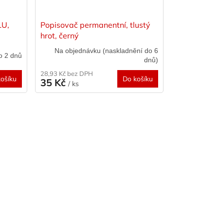
LU,
Popisovač permanentní, tlustý
hrot, černý
Na objednávku (naskladnění do 6
o 2 dnů
dnů)
28,93 Kč bez DPH
ošíku
Do košíku
35 Kč
/ ks