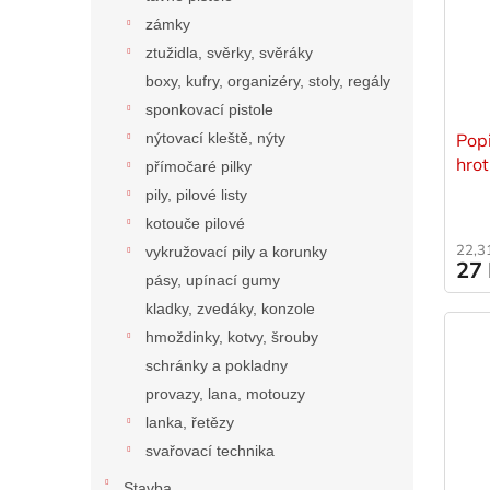
zámky
ztužidla, svěrky, svěráky
boxy, kufry, organizéry, stoly, regály
sponkovací pistole
nýtovací kleště, nýty
Pop
hrot
přímočaré pilky
pily, pilové listy
kotouče pilové
22,3
vykružovací pily a korunky
27
pásy, upínací gumy
kladky, zvedáky, konzole
hmoždinky, kotvy, šrouby
schránky a pokladny
provazy, lana, motouzy
lanka, řetězy
svařovací technika
Stavba