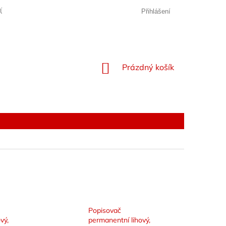
JŮ
Přihlášení
NÁKUPNÍ
Prázdný košík
KOŠÍK
Popisovač
vý,
permanentní lihový,