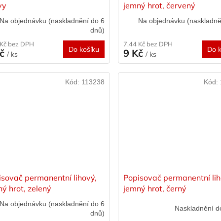
vy
jemný hrot, červený
Na objednávku (naskladnění do 6
Na objednávku (naskladně
dnů)
 Kč bez DPH
7,44 Kč bez DPH
Do košíku
Do k
Kč
9 Kč
/ ks
/ ks
Kód:
113238
Kód:
isovač permanentní lihový,
Popisovač permanentní lih
ý hrot, zelený
jemný hrot, černý
Na objednávku (naskladnění do 6
Naskladnění d
dnů)