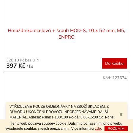
Hmoždinka ocelová + šroub HOD-S, 10 x 52 mm, M5,
ENPRO
328,10 Kč bez DPH
Do košíku
397 Kč
/ ks
Kód:
127674
VYŘIZUJEME POUZE OBJEDNÁVKY NA ZBOŽÍ SKLADEM. Z
DŮVODU UKONČENÍ PROVOZU NEOBJEDNÁVÁME DALŠÍ
MATERIÁL. Adresa: Psinice 100/100 Po-pá: 8:00-15:00 So: Po tel.
dohodě Sobotní prodej a závozy materiálu po telefonické dohodě.
Tento web používá soubory cookie. Dalším procházením tohoto webu
ROZUMÍM
vyjadřujete souhlas s jejich používáním.. Více informací
zde
.