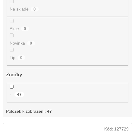
t
Na skladě
0
ů
Akce
0
Novinka
0
Tip
0
Značky
-
47
Položek k zobrazení:
47
V
Kód:
127729
ý