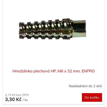
p
i
s
p
r
o
d
u
k
t
ů
Hmoždinka plechová HP, M6 x 32 mm, ENPRO
Naskladnění do 2 dnů
2,73 Kč bez DPH
Do košíku
3,30 Kč
/ ks