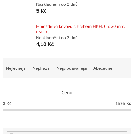
Naskladnění do 2 dnů
5 Kč
Hmoždinka kovová s hřebem HKH, 6 x 30 mm,
ENPRO
Naskladnění do 2 dnů
4,10 Kč
Ř
a
Nejlevnější
Nejdražší
Nejprodávanější
Abecedně
z
e
n
Cena
í
p
3
Kč
1595
Kč
r
o
d
u
k