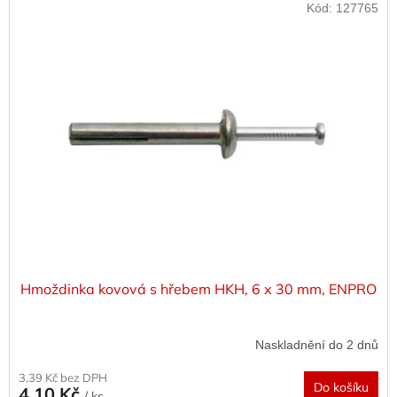
Kód:
127765
Hmoždinka kovová s hřebem HKH, 6 x 30 mm, ENPRO
Naskladnění do 2 dnů
3,39 Kč bez DPH
Do košíku
4,10 Kč
/ ks