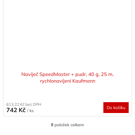
Navíječ SpeedMaster + pudr, 40 g, 25 m,
rychlonavíjení Kaufmann
613,22 Kč bez DPH
Do košíku
742 Kč
/ ks
9
položek celkem
O
v