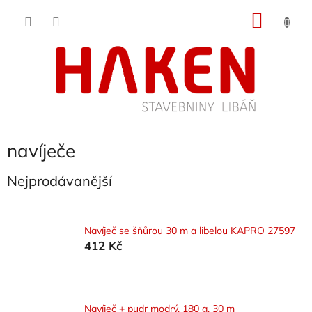
Přejít
NÁKU
na
obsah
KOŠÍK
navíječe
Nejprodávanější
Navíječ se šňůrou 30 m a libelou KAPRO 27597
412 Kč
Navíječ + pudr modrý, 180 g, 30 m