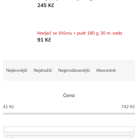
245 Kč
Navíječ se šňůrou + pudr 180 g, 30 m, sada
91 Kč
Ř
a
Nejlevnější
Nejdražší
Nejprodávanější
Abecedně
z
e
n
Cena
í
p
41
Kč
742
Kč
r
o
d
u
k