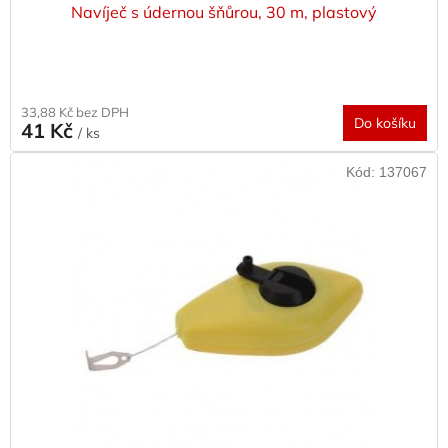
p
Navíječ s údernou šňůrou, 30 m, plastový
i
s
p
r
33,88 Kč bez DPH
o
Do košíku
41 Kč
/ ks
d
u
Kód:
137067
k
t
ů