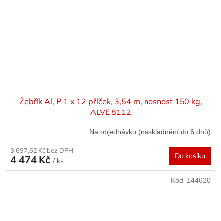
Žebřík Al, P 1 x 12 příček, 3,54 m, nosnost 150 kg,
ALVE 8112
Na objednávku (naskladnění do 6 dnů)
3 697,52 Kč bez DPH
Do košíku
4 474 Kč
/ ks
Kód:
144620