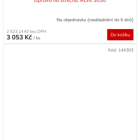
Úprava na střechu, ALVE 3030
Na objednávku (naskladnění do 6 dnů)
2 523,14 Kč bez DPH
Do košíku
3 053 Kč
/ ks
Kód:
144303