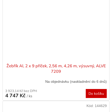
Žebřík Al, 2 x 9 příček, 2,56 m, 4,26 m, výsuvný, ALVE
7209
Na objednávku (naskladnění do 6 dnů)
3 923,14 Kč bez DPH
Do košíku
4 747 Kč
/ ks
Kód:
144629