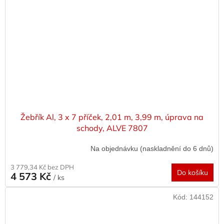
Žebřík Al, 3 x 7 příček, 2,01 m, 3,99 m, úprava na
schody, ALVE 7807
Na objednávku (naskladnění do 6 dnů)
3 779,34 Kč bez DPH
Do košíku
4 573 Kč
/ ks
Kód:
144152