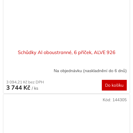
Schůdky Al oboustranné, 6 příček, ALVE 926
Na objednávku (naskladnění do 6 dnů)
3 094,21 Kč bez DPH
Do košíku
3 744 Kč
/ ks
Kód:
144305