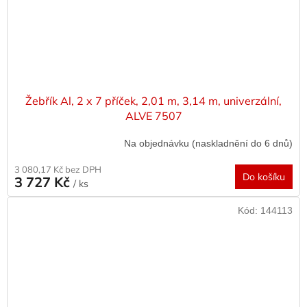
Žebřík Al, 2 x 7 příček, 2,01 m, 3,14 m, univerzální,
ALVE 7507
Na objednávku (naskladnění do 6 dnů)
3 080,17 Kč bez DPH
Do košíku
3 727 Kč
/ ks
Kód:
144113