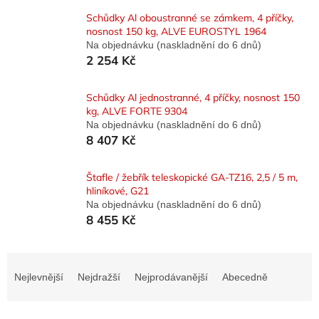
Schůdky Al oboustranné se zámkem, 4 příčky,
nosnost 150 kg, ALVE EUROSTYL 1964
Na objednávku (naskladnění do 6 dnů)
2 254 Kč
Schůdky Al jednostranné, 4 příčky, nosnost 150
kg, ALVE FORTE 9304
Na objednávku (naskladnění do 6 dnů)
8 407 Kč
Štafle / žebřík teleskopické GA-TZ16, 2,5 / 5 m,
hliníkové, G21
Na objednávku (naskladnění do 6 dnů)
8 455 Kč
Ř
a
Nejlevnější
Nejdražší
Nejprodávanější
Abecedně
z
e