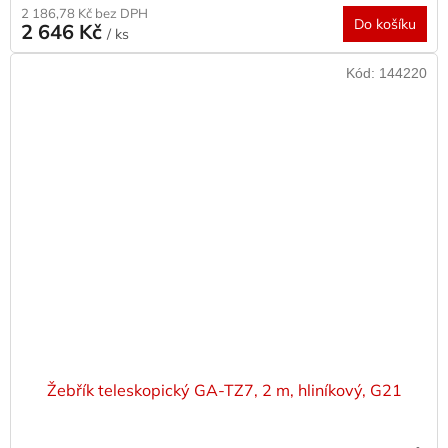
2 186,78 Kč bez DPH
Do košíku
2 646 Kč
/ ks
Kód:
144220
Žebřík teleskopický GA-TZ7, 2 m, hliníkový, G21