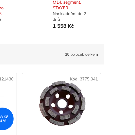
M14, segment,
no
STAYER
R
Naskladnění do 2
2
dnů
1 558 Kč
10
položek celkem
121430
Kód:
3775.941
88 Kč
–4 %