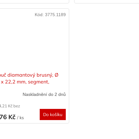
Kód:
3775.1189
ouč diamantový brusný, Ø
 x 22,2 mm, segment,
YER
Naskladnění do 2 dnů
4,21 Kč bez
Do košíku
776 Kč
/ ks
O