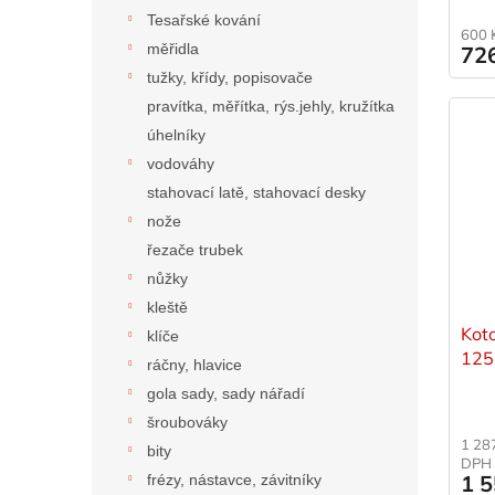
Tesařské kování
600 
měřidla
72
tužky, křídy, popisovače
pravítka, měřítka, rýs.jehly, kružítka
úhelníky
vodováhy
stahovací latě, stahovací desky
nože
řezače trubek
nůžky
kleště
Kot
klíče
125
ráčny, hlavice
STA
gola sady, sady nářadí
šroubováky
1 28
bity
DPH
1 
frézy, nástavce, závitníky