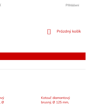
JŮ
Přihlášení
NÁKUPNÍ
Prázdný košík
KOŠÍK
ový
Kotouč diamantový
, Ø
brusný, Ø 125 mm,