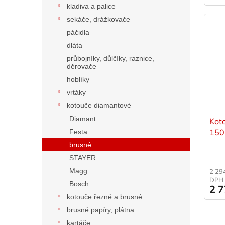
kladiva a palice
sekáče, drážkovače
páčidla
dláta
průbojníky, důlčíky, raznice,
děrovače
hoblíky
vrtáky
kotouče diamantové
Diamant
Kot
150
Festa
STA
brusné
STAYER
Magg
2 29
DPH
Bosch
2 
kotouče řezné a brusné
brusné papíry, plátna
kartáče