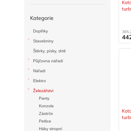
Kot
k
tur
t
Přeskočit
ů
Kategorie
kategorie
Doplňky
365,
44
Stavebniny
Štěrky, písky, drtě
Půjčovna nářadí
Nářadí
Elektro
Železářství
Panty
Konzole
Kot
Zástrče
tur
Petlice
Háky stropní