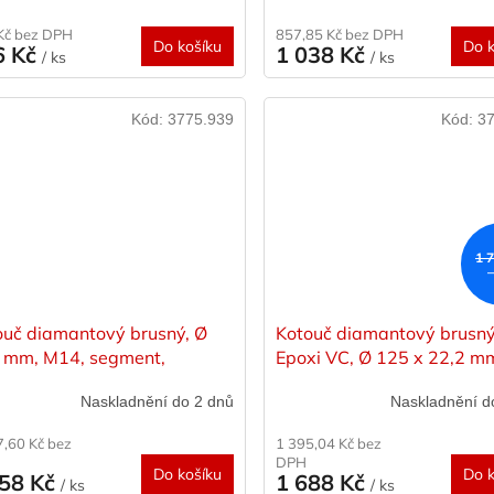
Kč bez DPH
857,85 Kč bez DPH
Do košíku
Do k
6 Kč
1 038 Kč
/ ks
/ ks
Kód:
3775.939
Kód:
37
1 
ouč diamantový brusný, Ø
Kotouč diamantový brusn
 mm, M14, segment,
Epoxi VC, Ø 125 x 22,2 m
YER
STAYER
Naskladnění do 2 dnů
Naskladnění d
7,60 Kč bez
1 395,04 Kč bez
DPH
Do košíku
Do k
558 Kč
1 688 Kč
/ ks
/ ks