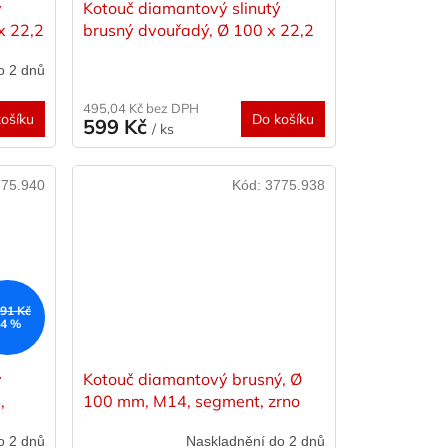
ý
Kotouč diamantový slinutý
x 22,2
brusný dvouřadý, Ø 100 x 22,2
mm, segment, STAYER
o 2 dnů
495,04 Kč bez DPH
ošíku
Do košíku
599 Kč
/ ks
75.940
Kód:
3775.938
091 Kč
–4 %
ý
Kotouč diamantový brusný, Ø
,
100 mm, M14, segment, zrno
m,
30, STAYER
o 2 dnů
Naskladnění do 2 dnů