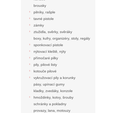
brousky
pilníky, rašple
tavné pistole
zámky
ztužidla, svěrky, svěráky
boxy, kufry, organizéry, stoly, regály
sponkovací pistole
nýtovací kleště, nýty
přímočaré pilky
pily, pilové listy
kotouče pilové
vykružovací pily a korunky
pásy, upínací gumy
kladky, zvedáky, konzole
hmoždinky, kotvy, šrouby
schránky a pokladny
provazy, lana, motouzy