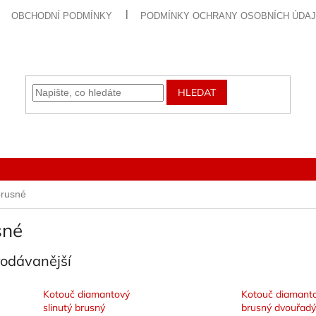
OBCHODNÍ PODMÍNKY
PODMÍNKY OCHRANY OSOBNÍCH ÚDA
HLEDAT
brusné
sné
rodávanější
Kotouč diamantový
Kotouč diamant
slinutý brusný
brusný dvouřadý