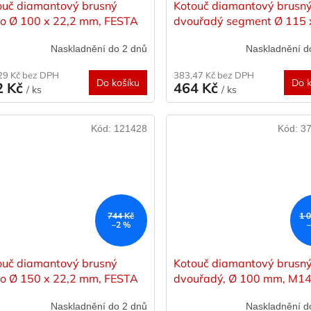
ouč diamantový brusný
Kotouč diamantový brusn
bo Ø 100 x 22,2 mm, FESTA
dvouřadý segment Ø 115 
mm, FESTA
Naskladnění do 2 dnů
Naskladnění d
29 Kč bez DPH
383,47 Kč bez DPH
Do košíku
Do k
2 Kč
464 Kč
/ ks
/ ks
Kód:
121428
Kód:
37
744 Kč
1 
–2 %
ouč diamantový brusný
Kotouč diamantový brusn
bo Ø 150 x 22,2 mm, FESTA
dvouřadý, Ø 100 mm, M14
segment, letováno stříbre
Naskladnění do 2 dnů
Naskladnění d
STAYER