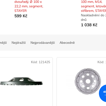
dvouřadý, Ø 100 x
100 mm, M14,
22,2 mm, segment,
segment, letová
STAYER
stříbrem, STAYE
599 Kč
Naskladnění do 
dnů
1 038 Kč
nější
Nejdražší
Nejprodávanější
Abecedně
Kód:
121425
Kód:
4