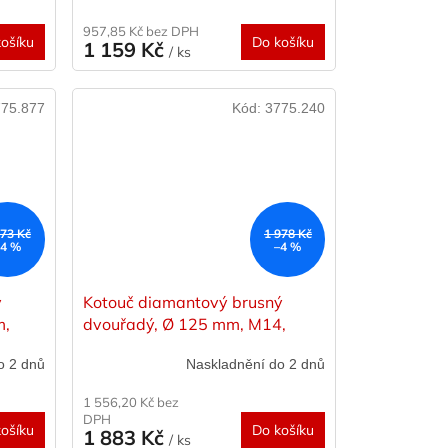
957,85 Kč bez DPH
ošíku
Do košíku
1 159 Kč
/ ks
75.877
Kód:
3775.240
773 Kč
1 978 Kč
–4 %
–4 %
ý
Kotouč diamantový brusný
m,
dvouřadý, Ø 125 mm, M14,
segment, letováno stříbrem,
o 2 dnů
Naskladnění do 2 dnů
STAYER
1 556,20 Kč bez
DPH
ošíku
Do košíku
1 883 Kč
/ ks