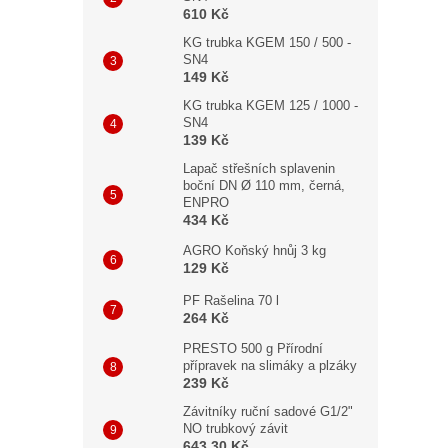
610 Kč
KG trubka KGEM 150 / 500 -
SN4
149 Kč
KG trubka KGEM 125 / 1000 -
SN4
139 Kč
Lapač střešních splavenin
boční DN Ø 110 mm, černá,
ENPRO
434 Kč
AGRO Koňský hnůj 3 kg
129 Kč
PF Rašelina 70 l
264 Kč
PRESTO 500 g Přírodní
přípravek na slimáky a plzáky
239 Kč
Závitníky ruční sadové G1/2"
NO trubkový závit
643,30 Kč