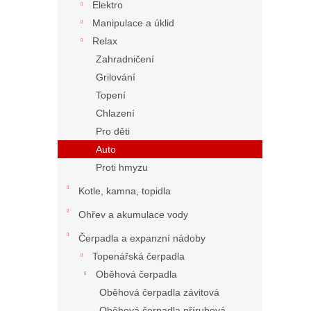
Elektro
Manipulace a úklid
Relax
Zahradničení
Grilování
Topení
Chlazení
Pro děti
Auto
Proti hmyzu
Kotle, kamna, topidla
Ohřev a akumulace vody
Čerpadla a expanzní nádoby
Topenářská čerpadla
Oběhová čerpadla
Oběhová čerpadla závitová
Oběhová čerpadla přírubová