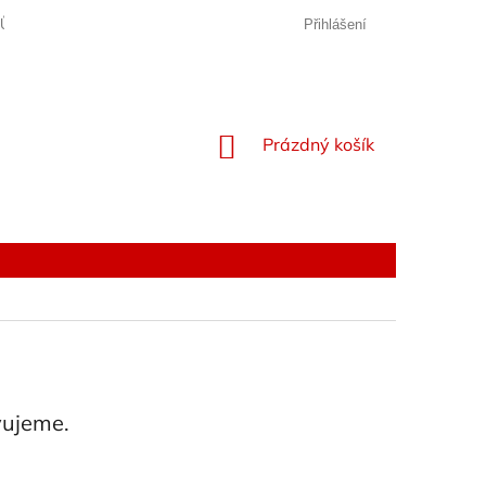
JŮ
Přihlášení
NÁKUPNÍ
Prázdný košík
KOŠÍK
vujeme.