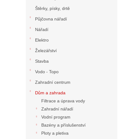
n
Štěrky, písky, drtě
í
p
Půjčovna nářadí
a
n
Nářadí
e
Elektro
l
Železářství
Stavba
Vodo - Topo
Zahradní centrum
Dům a zahrada
Filtrace a úprava vody
Zahradní nářadí
Vodní program
Bazény a příslušenství
Ploty a pletiva