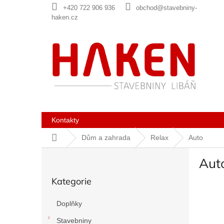
Přejít
+420 722 906 936
obchod@stavebniny-
na
haken.cz
obsah
Kontakty
Domů
Dům a zahrada
Relax
Auto
P
Aut
o
Přeskočit
s
Kategorie
kategorie
t
r
Doplňky
a
n
Stavebniny