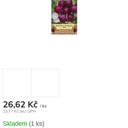
26,62 Kč
/ ks
23,77 Kč bez DPH
Měrná
Skladem
(1 ks)
cena: