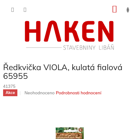
Přejít
NÁKU
na
obsah
KOŠÍK
Ředkvička VIOLA, kulatá fialová
65955
41375
Průměrné
Neohodnoceno
Podrobnosti hodnocení
Akce
hodnocení
produktu
je
0,0
z
5
hvězdiček.