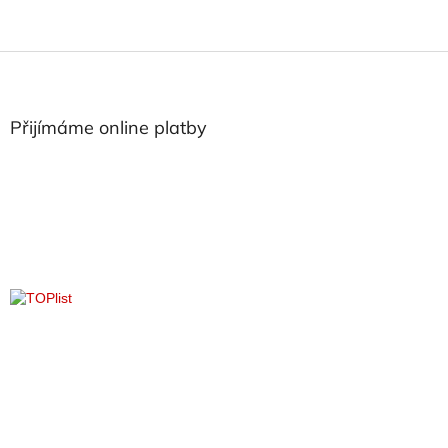
Z
á
p
a
Přijímáme online platby
t
í