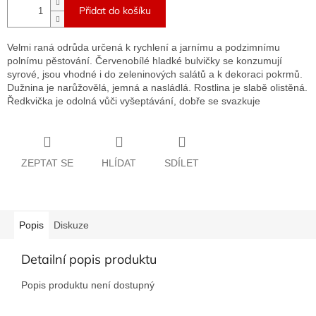
Přidat do košíku
Velmi raná odrůda určená k rychlení a jarnímu a podzimnímu
polnímu pěstování. Červenobílé hladké bulvičky se konzumují
syrové, jsou vhodné i do zeleninových salátů a k dekoraci pokrmů.
Dužnina je narůžovělá, jemná a nasládlá. Rostlina je slabě olistěná.
Ředkvička je odolná vůči vyšeptávání, dobře se svazkuje
ZEPTAT SE
HLÍDAT
SDÍLET
Popis
Diskuze
Detailní popis produktu
Popis produktu není dostupný