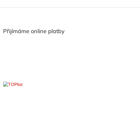
Z
á
p
a
Přijímáme online platby
t
í