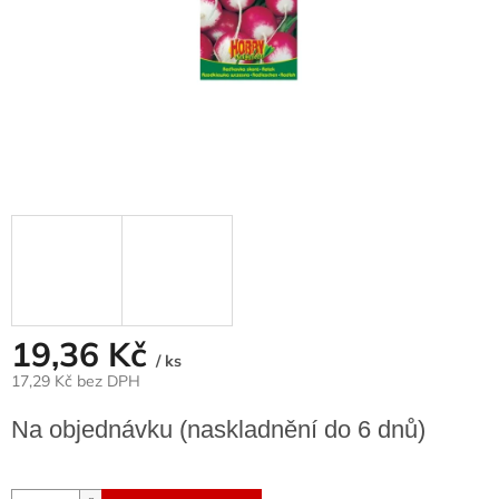
19,36 Kč
/ ks
17,29 Kč bez DPH
Měrná
Na objednávku (naskladnění do 6 dnů)
cena: