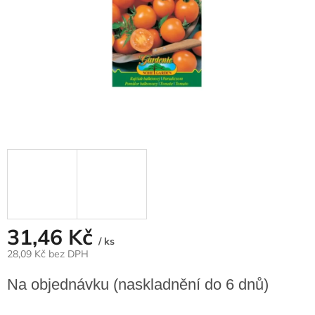
31,46 Kč
/ ks
28,09 Kč bez DPH
Měrná
Na objednávku (naskladnění do 6 dnů)
cena: