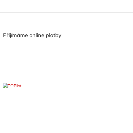
Z
á
p
a
Přijímáme online platby
t
í