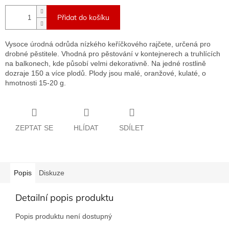
Přidat do košíku
Vysoce úrodná odrůda nízkého keříčkového rajčete, určená pro
drobné pěstitele. Vhodná pro pěstování v kontejnerech a truhlících
na balkonech, kde působí velmi dekorativně. Na jedné rostlině
dozraje 150 a více plodů. Plody jsou malé, oranžové, kulaté, o
hmotnosti 15-20 g.
ZEPTAT SE
HLÍDAT
SDÍLET
Popis
Diskuze
Detailní popis produktu
Popis produktu není dostupný