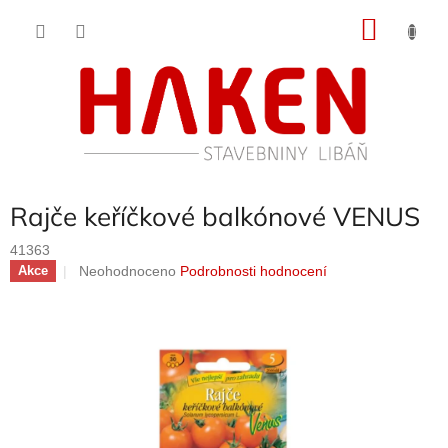
Přejít
NÁKU
na
obsah
KOŠÍK
Rajče keříčkové balkónové VENUS
41363
Průměrné
Neohodnoceno
Podrobnosti hodnocení
Akce
hodnocení
produktu
je
0,0
z
5
hvězdiček.