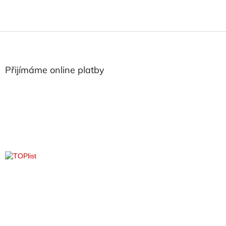
Z
á
p
a
Přijímáme online platby
t
í