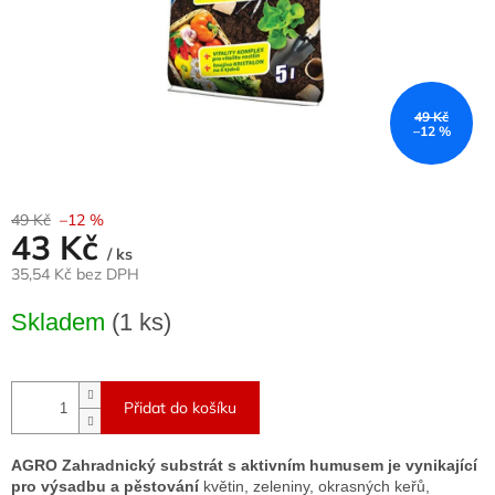
49 Kč
–12 %
49 Kč
–12 %
43 Kč
/ ks
35,54 Kč bez DPH
Měrná
Skladem
(1 ks)
cena:
Přidat do košíku
AGRO Zahradnický substrát s aktivním humusem je vynikající
pro výsadbu a pěstování
květin, zeleniny, okrasných keřů,