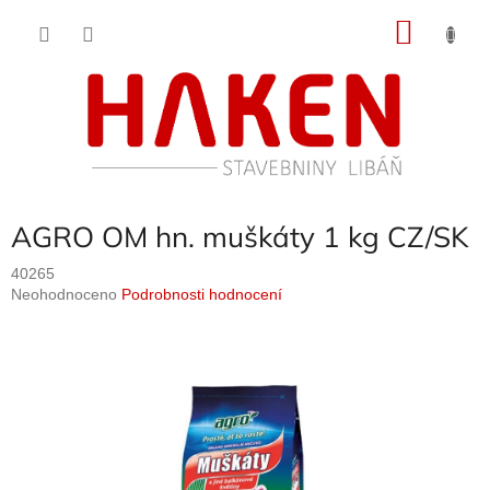
Přejít
NÁKU
na
obsah
KOŠÍK
AGRO OM hn. muškáty 1 kg CZ/SK
40265
Průměrné
Neohodnoceno
Podrobnosti hodnocení
hodnocení
produktu
je
0,0
z
5
hvězdiček.