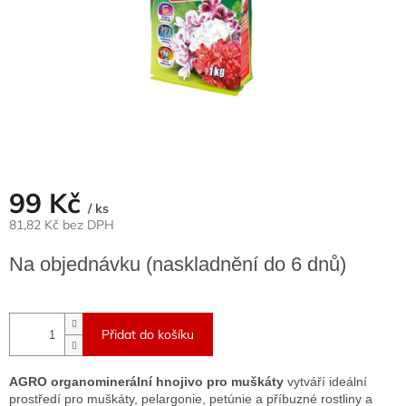
99 Kč
/ ks
81,82 Kč bez DPH
Měrná
Na objednávku (naskladnění do 6 dnů)
cena:
Přidat do košíku
AGRO organominerální hnojivo pro muškáty
vytváří ideální
prostředí pro muškáty, pelargonie, petúnie a příbuzné rostliny a