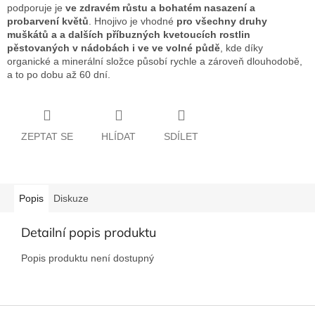
podporuje je
ve zdravém růstu a bohatém nasazení a
probarvení květů
. Hnojivo je vhodné
pro všechny druhy
muškátů a a dalších příbuzných kvetoucích rostlin
pěstovaných v nádobách i ve ve volné půdě
, kde díky
organické a minerální složce působí rychle a zároveň dlouhodobě,
a to po dobu až 60 dní.
ZEPTAT SE
HLÍDAT
SDÍLET
Popis
Diskuze
Detailní popis produktu
Popis produktu není dostupný
Z