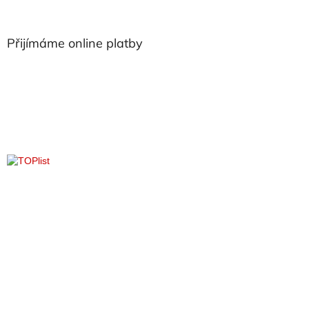
á
p
a
Přijímáme online platby
t
í